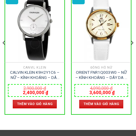
CANVIL KLEIN
ĐỒNG HỒ NỮ
CALVIN KLEIN K9H2Y1C6 –
ORIENT FNR1Q003W0 – NỮ
NỮ – KÍNH KHOÁNG – DÂY
– KÍNH KHOÁNG – DÂY DA –
DA – PIN – SIZE 32MM –
AUTOMATIC – SIZE 31MM –
MÁY THỤY SỸ
MÁY NHẬT
2,900,000
₫
4,090,000
₫
Giá
Giá
Giá
Giá
2,400,000
₫
3,600,000
₫
gốc
hiện
gốc
hiện
là:
tại
là:
tại
THÊM VÀO GIỎ HÀNG
THÊM VÀO GIỎ HÀNG
2,900,000 ₫.
là:
4,090,000 ₫.
là:
0 ₫.
2,400,000 ₫.
3,600,000