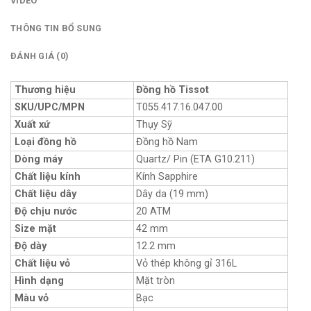
VIDEO
THÔNG TIN BỔ SUNG
ĐÁNH GIÁ (0)
Thương hiệu
Đồng hồ Tissot
SKU/UPC/MPN
T055.417.16.047.00
Xuất xứ
Thụy Sỹ
Loại đồng hồ
Đồng hồ Nam
Dòng máy
Quartz/ Pin (ETA G10.211)
Chất liệu kính
Kính Sapphire
Chất liệu dây
Dây da (19 mm)
Độ chịu nước
20 ATM
Size mặt
42 mm
Độ dày
12.2 mm
Chất liệu vỏ
Vỏ thép không gỉ 316L
Hình dạng
Mặt tròn
Màu vỏ
Bạc