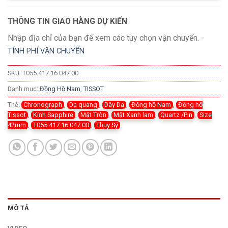
THÔNG TIN GIAO HÀNG DỰ KIẾN
Nhập địa chỉ của bạn để xem các tùy chọn vận chuyển. -
TÍNH PHÍ VẬN CHUYỂN
SKU:
T055.417.16.047.00
Danh mục:
Đồng Hồ Nam
,
TISSOT
Thẻ:
Chronograph
,
Dạ quang
,
Dây Da
,
Đồng hồ Nam
,
Đồng hồ
Tissot
,
Kính Sapphire
,
Mặt Tròn
,
Mặt Xanh lam
,
Quartz /Pin
,
Size
42mm
,
T055.417.16.047.00
,
Thụy Sỹ
MÔ TẢ