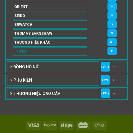
ORIENT
(83)
SEIKO
(61)
SRWATCH
(14)
THOMAS EARNSHAW
(22)
THƯƠNG HIỆU KHÁC
(7)
TISSOT
(64)
ĐỒNG HỒ NỮ
(241)
PHỤ KIỆN
(22)
THƯƠNG HIỆU CAO CẤP
(151)