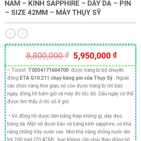
NAM – KÍNH SAPPHIRE – DÂY DA – PIN
– SIZE 42MM – MÁY THỤY SỸ
Giá
Giá
8,800,000
₫
5,950,000
₫
gốc
hiện
là:
tại
– Tissot
T0554171604700
được trang bị bộ chuyển
động
ETA G10.211
chạy bằng pin của Thụy Sỹ
. Ngoài
8,800,000 ₫.
là:
các chức năng thời gian, nó còn được trang bị chỉ báo
5,950,
ngày, đồng hồ bấm giờ và máy đo tốc độ. Dấu ngày có thể
được tìm thấy ở chỉ số 4 giờ.
– Vỏ đồng hồ được làm bằng thép không gỉ, dây đeo
bằng da. Mặt số được bảo vệ bằng kính sapphire, có khả
năng chống trầy xước cao. Nhờ khả năng chống nước lên
tới 200 mét (20 ATM)
,
bạn không cần phải tháo đồng hồ