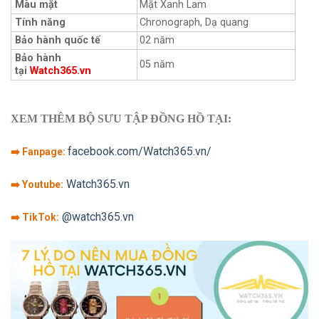
Màu mặt
Mặt Xanh Lam
Tính năng
Chronograph, Dạ quang
Bảo hành quốc tế
02 năm
Bảo hành
05 năm
tại
Watch365.vn
XEM THÊM BỘ SƯU TẬP ĐỒNG HỒ TẠI:
facebook.com/Watch365.vn/
➡️ Fanpage:
Watch365.vn
➡️ Youtube:
@watch365.vn
➡️ TikTok: