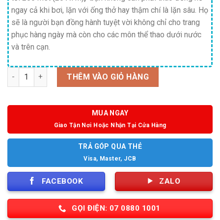
ngay cả khi bơi, lặn với ống thở hay thậm chí là lặn sâu. Họ
sẽ là người bạn đồng hành tuyệt vời không chỉ cho trang
phục hàng ngày mà còn cho các môn thể thao dưới nước
và trên cạn.
Số lượng
THÊM VÀO GIỎ HÀNG
MUA NGAY
Giao Tận Nơi Hoặc Nhận Tại Cửa Hàng
TRẢ GÓP QUA THẺ
Visa, Master, JCB
FACEBOOK
ZALO
GỌI ĐIỆN: 07 0880 1001