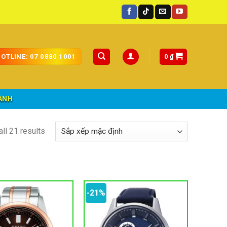
0
₫
OTLINE: 07 0880 1001
ÀNH
ll 21 results
-21%