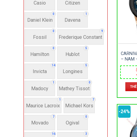
Casio
Citizen
N
0
1
Daniel Klein
Davena
Nư
0
9
Fossil
Frederique Constant
Anh
0
5
CARNIV
Hamilton
Hublot
– NAM 
Thụ
DÂY D
14
5
SIZE 
Invicta
Longines
Hì
1
0
THÊ
Madocy
Mathey Tissot
Bát
1
7
Maurice Lacroix
Michael Kors
-24%
7
0
Chấ
Movado
Ogival
16
3