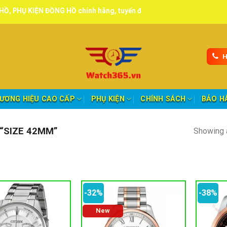
ỒNG HỒ chính hãng, tuyển đại lý, CTV giao hàng toàn quốc.
H
ƯƠNG HIỆU CAO CẤP
PHỤ KIỆN
CHÍNH SÁCH
BẢO H
“SIZE 42MM”
Showing a
-32%
-38%
New
oảng giá