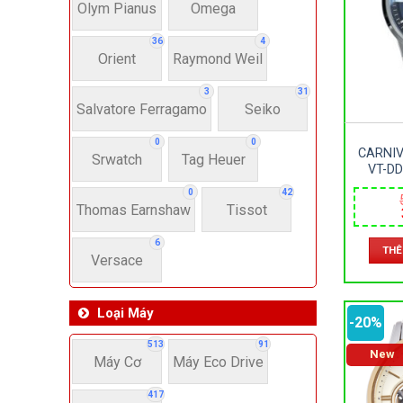
Dây 
Olym Pianus
Omega
36
4
Orient
Raymond Weil
Si
3
31
Salvatore Ferragamo
Seiko
22-
0
0
CARNIV
Srwatch
Tag Heuer
4
VT-DD
SAPP
0
42
AUTOM
Thomas Earnshaw
Tissot
–
6
THÊ
Versace
Loại Máy
-20%
513
91
New
Máy Cơ
Máy Eco Drive
417