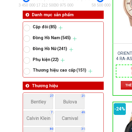
3 450 000
17 212 500
30 975 000
58 500 000
Da
Danh mục sản phẩm
Cặp đôi
(85)
Ma
Đồng Hồ Nam
(545)
Đồng Hồ Nữ
(241)
Om
ORIEN
4 RA-A
Phụ kiện
(22)
KÍNH S
Thoma
– AU
Thương hiệu cao cấp
(151)
42M
THÊ
Thương hiệu
Lo
27
21
Bentley
Bulova
Má
-24%
7
49
Calvin Klein
Carnival
Giớ
80
31