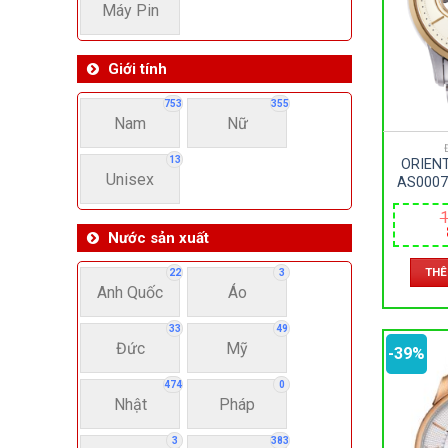
Máy Pin
Giới tính
753
355
Nam
Nữ
13
ORIEN
Unisex
AS0007
SAPPHI
1
– AU
42M
Nước sản xuất
THÊ
22
3
Anh Quốc
Áo
33
49
Đức
Mỹ
-39%
474
0
Nhật
Pháp
3
383