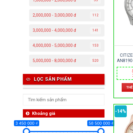
1,000,000 - 2,000,000 đ
3 450 000 ₫
2,000,000 - 3,000,000 đ
112
3 450 000
3,000,000 - 4,000,000 đ
141
Da
4,000,000 - 5,000,000 đ
153
C
CITIZ
Đ
AN8190
5,000,000 - 8,000,000 đ
520
KHOÁNG
Đ
PIN –
LỌC SẢN PHẨM
P
THÊ
T
-14%
Th
Khoảng giá
3 450 000 ₫
58 500 000 ₫
Ben