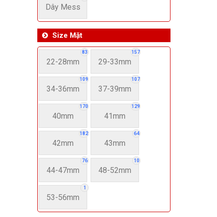
Dây Mess
Size Mặt
83
157
22-28mm
29-33mm
109
107
34-36mm
37-39mm
170
129
40mm
41mm
182
64
42mm
43mm
76
10
44-47mm
48-52mm
1
53-56mm