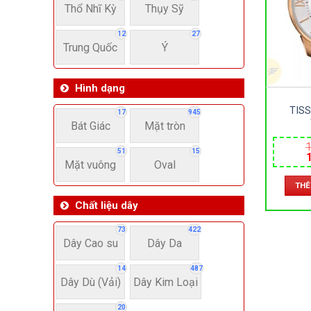
Thổ Nhĩ Kỳ
Thụy Sỹ
12
27
Trung Quốc
Ý
Hình dạng
TIS
17
945
Bát Giác
Mặt tròn
T099.4
1
– KÍN
51
15
DA – 
Mặt vuông
Oval
42MM
l
THÊ
1
Chất liệu dây
73
422
Dây Cao su
Dây Da
14
487
Dây Dù (Vải)
Dây Kim Loại
20