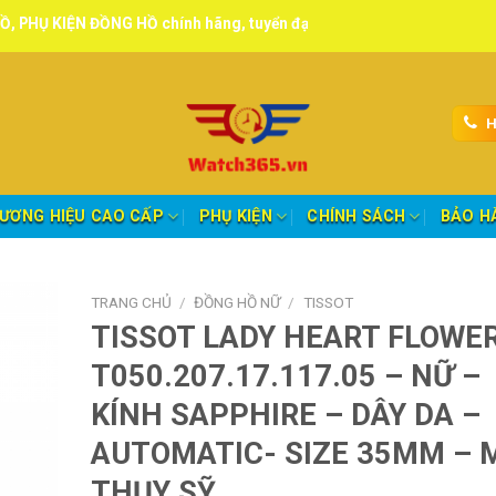
ỒNG HỒ chính hãng, tuyển đại lý, CTV giao hàng toàn quốc.
H
ƯƠNG HIỆU CAO CẤP
PHỤ KIỆN
CHÍNH SÁCH
BẢO H
TRANG CHỦ
/
ĐỒNG HỒ NỮ
/
TISSOT
TISSOT LADY HEART FLOWE
T050.207.17.117.05 – NỮ –
KÍNH SAPPHIRE – DÂY DA –
AUTOMATIC- SIZE 35MM – 
THỤY SỸ