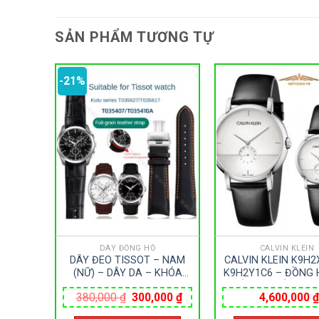
SẢN PHẨM TƯƠNG TỰ
-21%
DÂY ĐỒNG HỒ
CALVIN KLEIN
Y1C6 –
DÂY ĐEO TISSOT – NAM
CALVIN KLEIN K9H2
 – DÂY
(NỮ) – DÂY DA – KHÓA
K9H2Y1C6 – ĐỒNG 
2MM –
BƯỚM
– KÍNH KHOÁNG – 
Giá
Giá
380,000
₫
300,000
₫
4,600,000
₫
Ỹ
– PIN – SIZE 43&3
Giá
gốc
hiện
MÁY THUỴ S
hiện
là:
tại