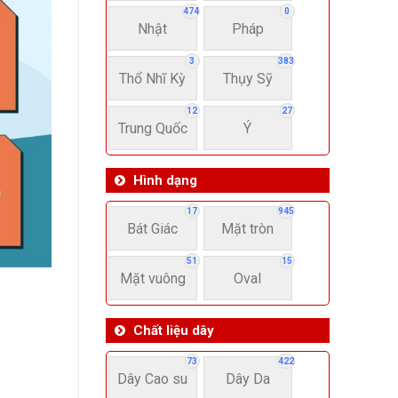
474
0
Nhật
Pháp
3
383
Thổ Nhĩ Kỳ
Thụy Sỹ
12
27
Trung Quốc
Ý
Hình dạng
17
945
Bát Giác
Mặt tròn
51
15
Mặt vuông
Oval
Chất liệu dây
73
422
Dây Cao su
Dây Da