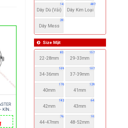
14
487
Dây Dù (Vải)
Dây Kim Loại
20
Dây Mess
Size Mặt
83
157
22-28mm
29-33mm
109
107
34-36mm
37-39mm
170
129
40mm
41mm
182
64
ASTER
42mm
43mm
– KÍNH
DA –
76
10
₫
E 42MM
44-47mm
48-52mm
Giá
₫
SỸ
hiện