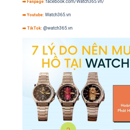
facebook.com/Watch365.vn/
➡️ Fanpage:
Watch365.vn
➡️ Youtube:
@watch365.vn
➡️ TikTok: