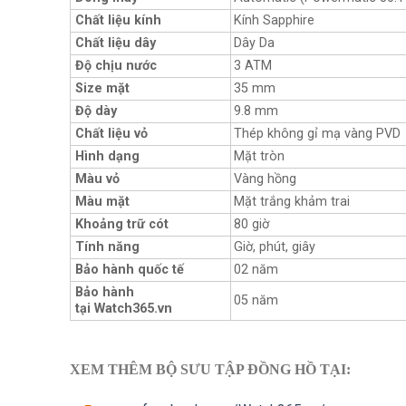
Chất liệu kính
Kính Sapphire
Chất liệu dây
Dây Da
Độ chịu nước
3 ATM
Size mặt
35 mm
Độ dày
9.8 mm
Chất liệu vỏ
Thép không gỉ mạ vàng PVD
Hình dạng
Mặt tròn
Màu vỏ
Vàng hồng
Màu mặt
Mặt trắng khảm trai
Khoảng trữ cót
80 giờ
Tính năng
Giờ, phút, giây
Bảo hành quốc tế
02 năm
Bảo hành
05 năm
tại Watch365.vn
XEM THÊM BỘ SƯU TẬP ĐỒNG HỒ TẠI: