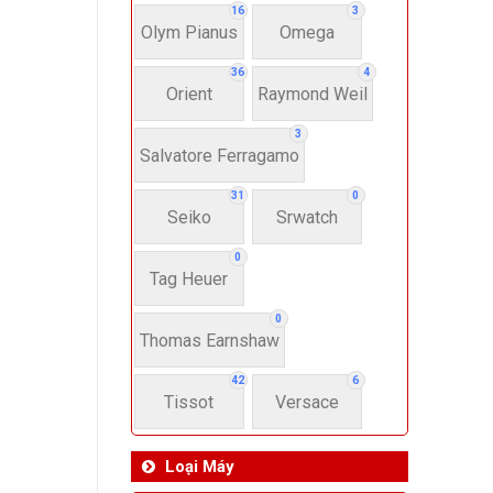
16
3
Olym Pianus
Omega
36
4
Orient
Raymond Weil
3
Salvatore Ferragamo
31
0
Seiko
Srwatch
0
Tag Heuer
0
Thomas Earnshaw
42
6
Tissot
Versace
Loại Máy