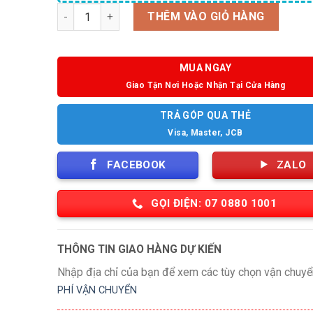
Số lượng
THÊM VÀO GIỎ HÀNG
MUA NGAY
Giao Tận Nơi Hoặc Nhận Tại Cửa Hàng
TRẢ GÓP QUA THẺ
Visa, Master, JCB
FACEBOOK
ZALO
GỌI ĐIỆN: 07 0880 1001
THÔNG TIN GIAO HÀNG DỰ KIẾN
Nhập địa chỉ của bạn để xem các tùy chọn vận chuyể
PHÍ VẬN CHUYỂN