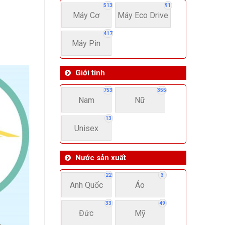
513
91
Máy Cơ
Máy Eco Drive
417
Máy Pin
Giới tính
753
355
Nam
Nữ
13
Unisex
Nước sản xuất
22
3
Anh Quốc
Áo
33
49
Đức
Mỹ