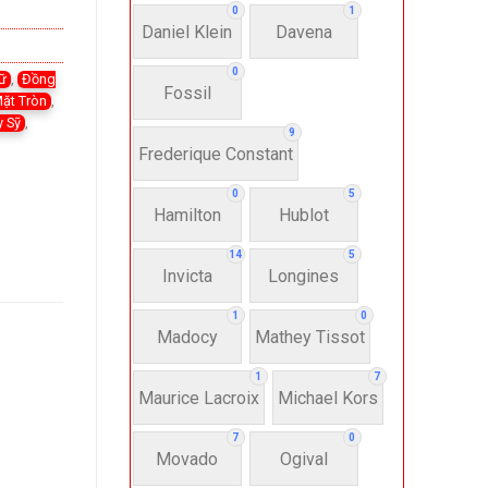
0
1
Daniel Klein
Davena
0
ữ
,
Đồng
Fossil
ặt Tròn
,
y Sỹ
,
9
Frederique Constant
0
5
Hamilton
Hublot
14
5
Invicta
Longines
1
0
Madocy
Mathey Tissot
1
7
Maurice Lacroix
Michael Kors
7
0
Movado
Ogival