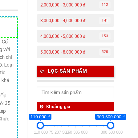
2,000,000 - 3,000,000 đ
112
3,000,000 - 4,000,000 đ
141
Giá
hiện
4,000,000 - 5,000,000 đ
153
tại
. Cố
g với
.
là:
5,000,000 - 8,000,000 đ
520
ch chỉ
8,300,000 ₫.
ờ. Loại
LỌC SẢN PHẨM
tic
ó khả
 Ốp
ỏ: 35
Khoảng giá
Kẹp
110 000 ₫
300 500 000 ₫
 Chức
.
110 000
75 207 500
150 305 000
300 500 000