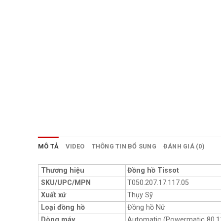
MÔ TẢ
VIDEO
THÔNG TIN BỔ SUNG
ĐÁNH GIÁ (0)
Thương hiệu
Đồng hồ Tissot
SKU/UPC/MPN
T050.207.17.117.05
Xuất xứ
Thụy Sỹ
Loại đồng hồ
Đồng hồ Nữ
Dòng máy
Automatic (Powermatic 80.1