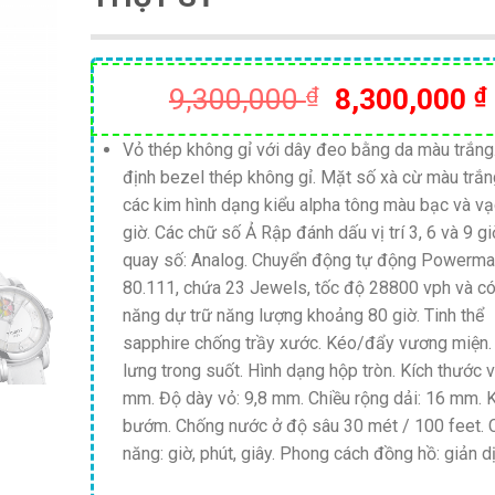
Giá
9,300,000
₫
8,300,000
₫
gốc
là:
Vỏ thép không gỉ với dây đeo bằng da màu trắng
định bezel thép không gỉ. Mặt số xà cừ màu trắn
9,300,000 ₫
các kim hình dạng kiểu alpha tông màu bạc và vạ
giờ. Các chữ số Ả Rập đánh dấu vị trí 3, 6 và 9 gi
quay số: Analog. Chuyển động tự động Powerma
80.111, chứa 23 Jewels, tốc độ 28800 vph và c
năng dự trữ năng lượng khoảng 80 giờ. Tinh thể
sapphire chống trầy xước. Kéo/đẩy vương miện.
lưng trong suốt. Hình dạng hộp tròn. Kích thước v
mm. Độ dày vỏ: 9,8 mm. Chiều rộng dải: 16 mm. 
bướm. Chống nước ở độ sâu 30 mét / 100 feet.
năng: giờ, phút, giây. Phong cách đồng hồ: giản dị