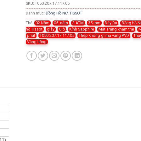
SKU:
T050.207.17.117.05
Danh mục:
Đồng Hồ Nữ
,
TISSOT
Thẻ:
02 Năm
,
05 năm
,
3 ATM
,
35 mm
,
Dây Da
,
Đồng hồ N
hồ Tissot
,
giây
,
Giờ
,
Kính Sapphire
,
Mặt Trắng khảm trai
,
M
phút
,
T050.207.17.117.05
,
Thép không gỉ mạ vàng PVD
,
Thụ
Vàng hồng
11)