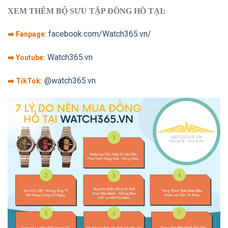
XEM THÊM BỘ SƯU TẬP ĐỒNG HỒ TẠI:
facebook.com/Watch365.vn/
➡️ Fanpage:
Watch365.vn
➡️ Youtube:
@watch365.vn
➡️ TikTok: