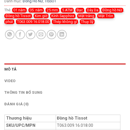
Danh mục:
Đồng Hồ Nữ
,
TISSOT
Thẻ:
01 năm
,
05 năm
,
25 mm
,
5 ATM
,
Bạc
,
Dây Da
,
Đồng hồ Nữ
,
Đồng hồ Tissot
,
Kim giờ
,
Kính Sapphire
,
Mặt trắng
,
Mặt Tròn
,
phút
,
T063.009.16.018.00
,
Thép không gỉ
,
Thụy Sỹ
MÔ TẢ
VIDEO
THÔNG TIN BỔ SUNG
ĐÁNH GIÁ (0)
Thương hiệu
Đồng hồ Tissot
SKU/UPC/MPN
T063.009.16.018.00