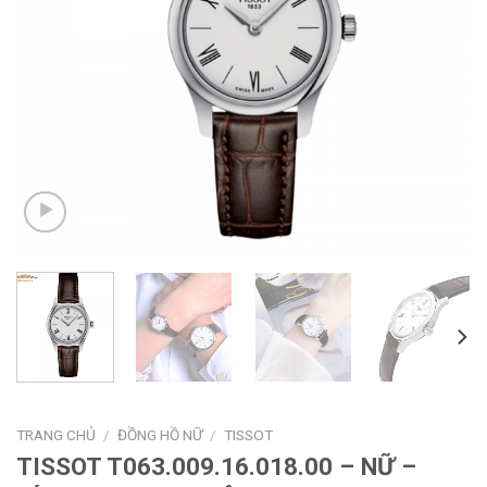
TRANG CHỦ
/
ĐỒNG HỒ NỮ
/
TISSOT
TISSOT T063.009.16.018.00 – NỮ –