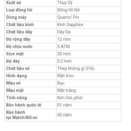
Xuất xứ
Thụy Sỹ
Loại đồng hồ
Đồng hồ Nữ
Dòng máy
Quartz/ Pin
Chất liệu kính
Kính Sapphire
Chất liệu dây
Dây Da
Độ rộng dây
12 mm
Độ chịu nước
5 ATM
Size mặt
25 mm
Độ dày
5.2 mm
Chất liệu vỏ
Thép không gỉ 316L
Hình dạng
Mặt tròn
Màu vỏ
Bạc
Màu mặt
Mặt trắng
Tính năng
Kim Giờ, phút
Bảo hành quốc tế
01 năm
Bảo hành
05 năm
tại Watch365.vn