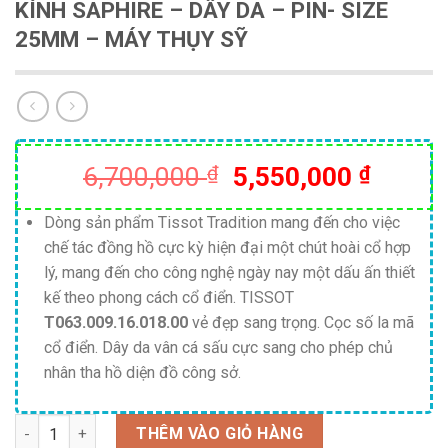
KÍNH SAPHIRE – DÂY DA – PIN- SIZE
25MM – MÁY THỤY SỸ
Giá
Giá
6,700,000
₫
5,550,000
₫
gốc
hiện
là:
tại
Dòng sản phẩm Tissot Tradition mang đến cho việc
chế tác đồng hồ cực kỳ hiện đại một chút hoài cổ hợp
6,700,000 ₫.
là:
lý, mang đến cho công nghệ ngày nay một dấu ấn thiết
5,550,
kế theo phong cách cổ điển. TISSOT
T063.009.16.018.00
vẻ đẹp sang trọng. Cọc số la mã
cổ điển. Dây da vân cá sấu cực sang cho phép chủ
nhân tha hồ diện đồ công sở.
Số lượng
THÊM VÀO GIỎ HÀNG