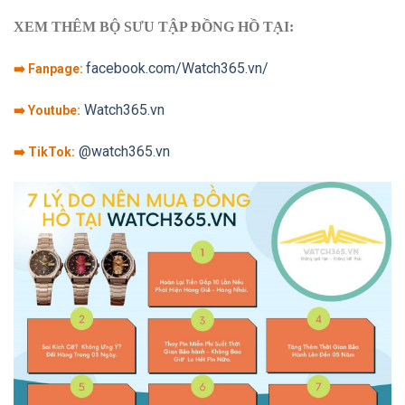
XEM THÊM BỘ SƯU TẬP ĐỒNG HỒ TẠI:
facebook.com/Watch365.vn/
➡️ Fanpage:
Watch365.vn
➡️ Youtube:
@watch365.vn
➡️ TikTok: