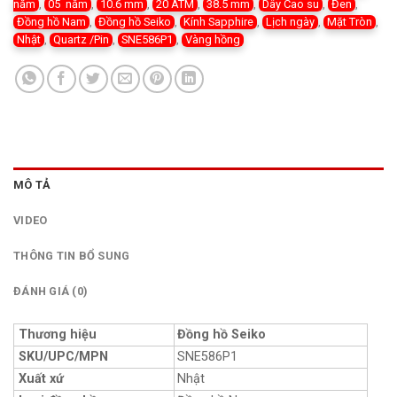
năm
,
05 năm
,
10.6 mm
,
20 ATM
,
38.5 mm
,
Dây Cao su
,
Đen
,
Đồng hồ Nam
,
Đồng hồ Seiko
,
Kính Sapphire
,
Lịch ngày
,
Mặt Tròn
,
Nhật
,
Quartz /Pin
,
SNE586P1
,
Vàng hồng
MÔ TẢ
VIDEO
THÔNG TIN BỔ SUNG
ĐÁNH GIÁ (0)
Thương hiệu
Đồng hồ Seiko
SKU/UPC/MPN
SNE586P1
Xuất xứ
Nhật