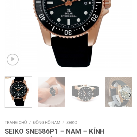
TRANG CHỦ
/
ĐỒNG HỒ NAM
/
SEIKO
SEIKO SNE586P1 – NAM – KÍNH