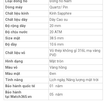
Loại đồng hồ
Đồng hồ Nam
Dòng máy
Quartz/ Pin
Chất liệu kính
Kính Sapphire
Chất liệu dây
Dây Cao su
Độ rộng dây
20 mm
Độ chịu nước
20 ATM
Size mặt
38.5 mm
Độ dầy
10.6 mm
Vỏ thép không gỉ 316L mạ vàng
Chất liệu vỏ
PVD
Hình dạng
Mặt tròn
Màu vỏ
Vàng hồng
Màu mặt
Đen
Tính năng
Lịch ngày, Năng lượng mặt trời
Bảo hành quốc tế
01 năm
Bảo hành
05 năm
tại Watch365.vn