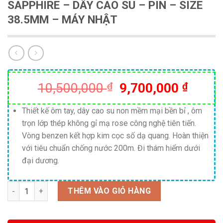
SAPPHIRE – DÂY CAO SU – PIN – SIZE
38.5MM – MÁY NHẬT
Giá
Giá
10,500,000
₫
9,700,000
₫
gốc
hiện
là:
tại
Thiết kế ôm tay, dây cao su non mềm mại bền bỉ , ôm
trọn lớp thép không gỉ mạ rose công nghệ tiên tiến.
10,500,000 ₫.
là:
Vòng benzen kết hợp kim cọc số dạ quang. Hoàn thiện
9,700
với tiêu chuẩn chống nước 200m. Đi thám hiểm dưới
đại dương.
Số lượng
THÊM VÀO GIỎ HÀNG