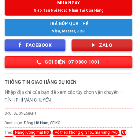
MUA NGAY
Giao Tận Nơi Hoặc Nhận Tại Cửa Hàng
TRẢ GÓP QUA THẺ
Visa, Master, JCB
FACEBOOK
ZALO
GỌI ĐIỆN: 07 0880 1001
THÔNG TIN GIAO HÀNG DỰ KIẾN
Nhập địa chỉ của bạn để xem các tùy chọn vận chuyển. -
TÍNH PHÍ VẬN CHUYỂN
SKU:
SE SNE586P1
Danh mục:
Đồng Hồ Nam
,
SEIKO
Thẻ:
Năng lượng mặt trời
,
Vỏ thép không gỉ 316L mạ vàng PVD
,
01