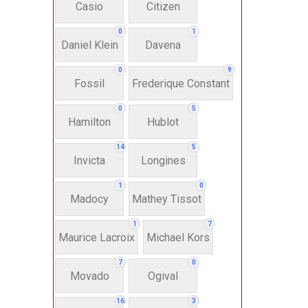
Casio
Citizen
N
0
1
Daniel Klein
Davena
Nư
0
9
Fossil
Frederique Constant
Anh
0
5
Hamilton
Hublot
Thụ
14
5
Invicta
Longines
Hì
1
0
Madocy
Mathey Tissot
Bát
1
7
Maurice Lacroix
Michael Kors
7
0
Chấ
Movado
Ogival
16
3