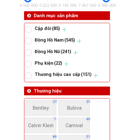
4 500 000
5 622 500
6 745 000
7 867 500
8 990 000
Da
Danh mục sản phẩm
Cặp đôi
(85)
Ma
Đồng Hồ Nam
(545)
Đồng Hồ Nữ
(241)
Om
Phụ kiện
(22)
Thoma
Thương hiệu cao cấp
(151)
Thương hiệu
Lo
27
21
Bentley
Bulova
Má
7
49
Calvin Klein
Carnival
Giớ
80
31