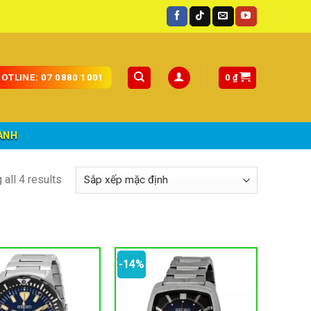
oàn quốc.
0
₫
OTLINE: 07 0880 1001
ÀNH
all 4 results
-14%