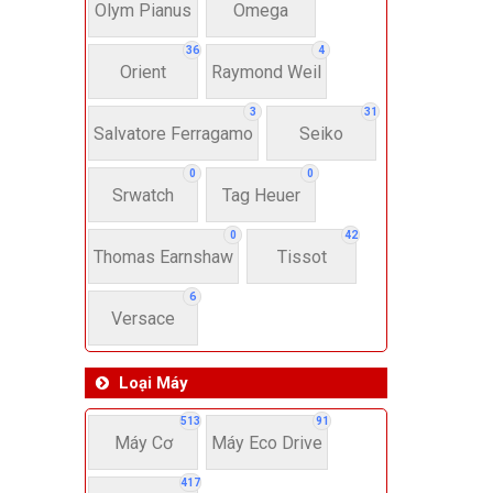
Dây 
Olym Pianus
Omega
36
4
Orient
Raymond Weil
Si
3
31
Salvatore Ferragamo
Seiko
22-
0
0
Srwatch
Tag Heuer
4
0
42
Thomas Earnshaw
Tissot
6
Versace
Loại Máy
513
91
Máy Cơ
Máy Eco Drive
417