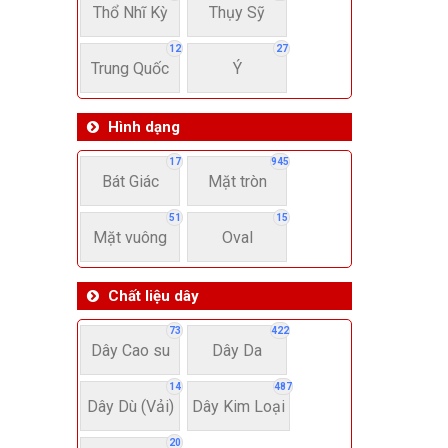
Thổ Nhĩ Kỳ
Thụy Sỹ
12
27
Trung Quốc
Ý
Hình dạng
17
945
Bát Giác
Mặt tròn
51
15
Mặt vuông
Oval
Chất liệu dây
73
422
Dây Cao su
Dây Da
14
487
Dây Dù (Vải)
Dây Kim Loại
20