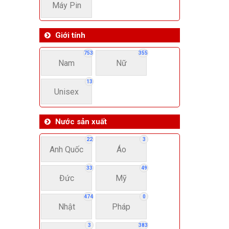
Máy Pin
Giới tính
753
355
Nam
Nữ
13
Unisex
Nước sản xuất
22
3
Anh Quốc
Áo
33
49
Đức
Mỹ
474
0
Nhật
Pháp
3
383