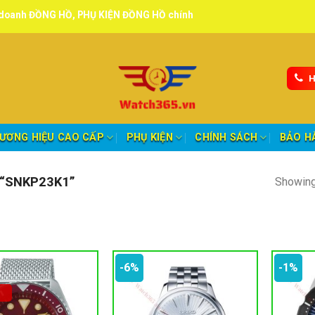
NG HỒ, PHỤ KIỆN ĐỒNG HỒ chính hãng, tuyển đại lý, CTV giao hàng t
H
ƯƠNG HIỆU CAO CẤP
PHỤ KIỆN
CHÍNH SÁCH
BẢO H
“SNKP23K1”
Showing 
-6%
-1%
oảng giá