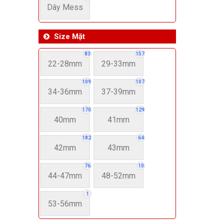
Dây Mess
Size Mặt
83
157
22-28mm
29-33mm
109
107
34-36mm
37-39mm
170
129
40mm
41mm
182
64
42mm
43mm
76
10
44-47mm
48-52mm
1
53-56mm