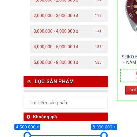
1,000,000 - 2,000,000 đ
4 500 000 ₫
2,000,000 - 3,000,000 đ
112
4 500 000
3,000,000 - 4,000,000 đ
141
Da
4,000,000 - 5,000,000 đ
153
C
SEIKO 
Đ
– NAM
5,000,000 - 8,000,000 đ
520
D
Đ
AUTOMA
LỌC SẢN PHẨM
P
THÊ
T
Th
Khoảng giá
4 500 000 ₫
8 990 000 ₫
Ben