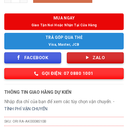
MUA NGAY
Giao Tận Nơi Hoặc Nhận Tại Cửa Hàng
TRẢ GÓP QUA THẺ
Visa, Master, JCB
FACEBOOK
ZALO
GỌI ĐIỆN: 07 0880 1001
THÔNG TIN GIAO HÀNG DỰ KIẾN
Nhập địa chỉ của bạn để xem các tùy chọn vận chuyển. -
TÍNH PHÍ VẬN CHUYỂN
SKU:
ORI RA-AK0008S10B