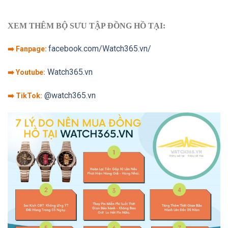
XEM THÊM BỘ SƯU TẬP ĐỒNG HỒ TẠI:
facebook.com/Watch365.vn/
➡️ Fanpage:
Watch365.vn
➡️ Youtube:
@watch365.vn
➡️ TikTok: