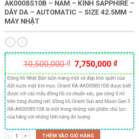
AK0008S10B – NAM – KÍNH SAPPHIRE –
DÂY DA – AUTOMATIC – SIZE 42.5MM –
MÁY NHẬT
Giá
Giá
10,500,000
₫
7,750,000
₫
gốc
hiện
là:
tại
Đồng hồ Nhật Bản luôn mang một vẻ đẹp khó quên của
đất nước mặt trời mọc. Orient RA-AK0008S10B được biết
10,500,000 ₫.
là:
được với các mẫu đồng hồ cơ chuẩn xác, gia công tỉ mỉ
7,750
trên từng đường nét. Đồng hồ Orient Sun and Moon Gen 3
RA-AK0008S10B là một trong những sản phẩm chủ lực
của hãng với những tính năng ấn tượng.
Số lượng
THÊM VÀO GIỎ HÀNG