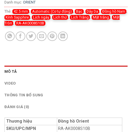
Danh mục:
ORIENT
Thẻ:
42.5 mm
,
Automatic (Cơ tự động)
,
Bạc
,
Dây Da
,
Đồng hồ Nam
,
Kính Sapphire
,
Lịch ngày
,
Lịch thứ
,
Lịch Trăng
,
Mặt trắng
,
Mặt
Tròn
,
RA-AK0008S10B
MÔ TẢ
VIDEO
THÔNG TIN BỔ SUNG
ĐÁNH GIÁ (0)
Thương hiệu
Đồng hồ Orient
SKU/UPC/MPN
RA-AK0008S10B