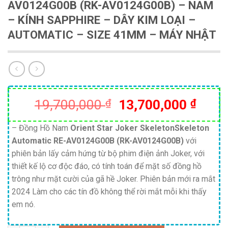
AV0124G00B (RK-AV0124G00B) – NAM
– KÍNH SAPPHIRE – DÂY KIM LOẠI –
AUTOMATIC – SIZE 41MM – MÁY NHẬT
Giá
Giá
19,700,000
₫
13,700,000
₫
gốc
hiện
là:
tại
– Đồng Hồ Nam
Orient Star Joker SkeletonSkeleton
Automatic RE-AV0124G00B (RK-AV0124G00B)
với
19,700,000 ₫.
là:
phiên bản lấy cảm hứng từ bộ phim điện ảnh Joker, với
13,70
thiết kế lộ cơ độc đáo, có tính toán để mặt số đồng hồ
trông như mặt cười của gã hề Joker. Phiên bản mới ra mắt
2024 Làm cho các tín đồ không thể rời mắt mỗi khi thấy
em nó.