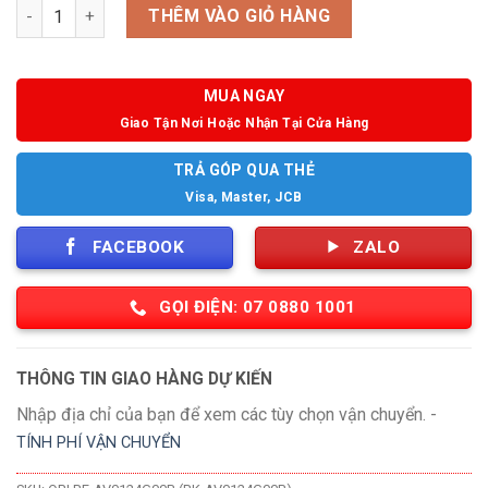
Số lượng
THÊM VÀO GIỎ HÀNG
MUA NGAY
Giao Tận Nơi Hoặc Nhận Tại Cửa Hàng
TRẢ GÓP QUA THẺ
Visa, Master, JCB
FACEBOOK
ZALO
GỌI ĐIỆN: 07 0880 1001
THÔNG TIN GIAO HÀNG DỰ KIẾN
Nhập địa chỉ của bạn để xem các tùy chọn vận chuyển. -
TÍNH PHÍ VẬN CHUYỂN