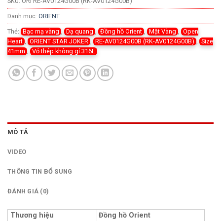
SKU:
ORI RE-AV0124G00B (RK-AV0124G00B)
Danh mục:
ORIENT
Thẻ:
Bạc mạ vàng
,
Dạ quang
,
Đồng hồ Orient
,
Mặt Vàng
,
Open
Heart
,
ORIENT STAR JOKER
,
RE-AV0124G00B (RK-AV0124G00B)
,
Size
41mm
,
Vỏ thép không gỉ 316L
MÔ TẢ
VIDEO
THÔNG TIN BỔ SUNG
ĐÁNH GIÁ (0)
Thương hiệu
Đồng hồ Orient