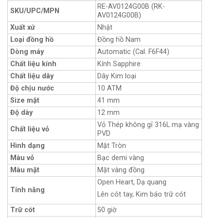
RE-AV0124G00B (RK-
SKU/UPC/MPN
AV0124G00B)
Xuất xứ
Nhật
Loại đồng hồ
Đồng hồ Nam
Dòng máy
Automatic (Cal. F6F44)
Chất liệu kính
Kính Sapphire
Chất liệu dây
Dây Kim loại
Độ chịu nước
10 ATM
Size mặt
41 mm
Độ dày
12 mm
Vỏ Thép không gỉ 316L mạ vàng
Chất liệu vỏ
PVD
Hình dạng
Mặt Tròn
Màu vỏ
Bạc demi vàng
Màu mặt
Mặt vàng đồng
Open Heart, Dạ quang
Tính năng
Lên cót tay, Kim báo trữ cót
Trữ cót
50 giờ