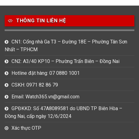
7
0
16
Movado
Ogival
Olym Pianus
3
36
4
THÔNG TIN LIÊN HỆ
Omega
Orient
Raymond Weil
3
31
0
CN1: Cổng nhà Ga T3 – Đường 18E – Phường Tân Sơn
Salvatore Ferragamo
Seiko
Srwatch
Nhất – TP.HCM
0
0
42
CN2: A3/40 KP10 – Phường Trấn Biên – Đồng Nai
Tag Heuer
Thomas Earnshaw
Tissot
Hotline đặt hàng: 07 0880 1001
6
Versace
CSKH: 0971 82 86 79
Email: Watch365.vn@gmail.com
Loại Máy
GPĐKKD: Số 47A8089581 do UBND TP Biên Hòa –
513
91
417
Đồng Nai, cấp ngày 12/6/2024
Máy Cơ
Máy Eco Drive
Máy Pin
Xác thực OTP
Giới tính