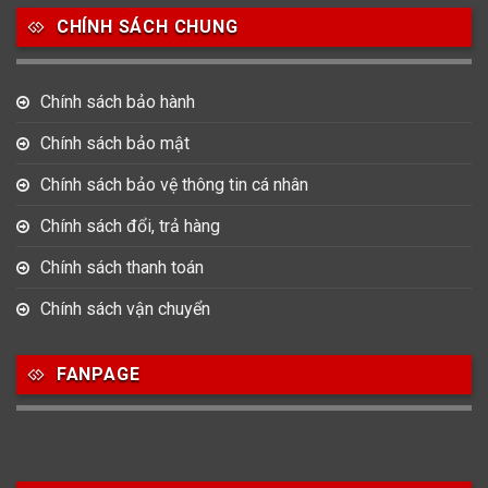
CHÍNH SÁCH CHUNG
753
355
13
Nam
Nữ
Unisex
Chính sách bảo hành
Nước sản xuất
Chính sách bảo mật
22
3
33
Chính sách bảo vệ thông tin cá nhân
Anh Quốc
Áo
Đức
Chính sách đổi, trả hàng
49
474
0
Mỹ
Nhật
Pháp
Chính sách thanh toán
3
383
12
Chính sách vận chuyển
Thổ Nhĩ Kỳ
Thụy Sỹ
Trung Quốc
27
FANPAGE
Ý
Hình dạng