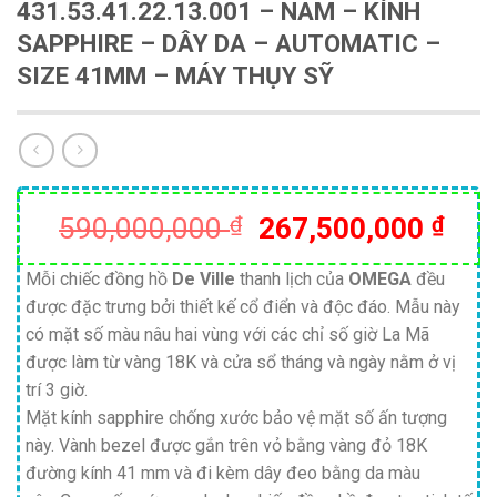
431.53.41.22.13.001 – NAM – KÍNH
SAPPHIRE – DÂY DA – AUTOMATIC –
SIZE 41MM – MÁY THỤY SỸ
Giá
Giá
590,000,000
₫
267,500,000
₫
gốc
hiện
là:
tại
Mỗi chiếc đồng hồ
De Ville
thanh lịch của
OMEGA
đều
được đặc trưng bởi thiết kế cổ điển và độc đáo. Mẫu này
590,000,000 ₫.
là:
có mặt số màu nâu hai vùng với các chỉ số giờ La Mã
267
được làm từ vàng 18K và cửa sổ tháng và ngày nằm ở vị
trí 3 giờ.
Mặt kính sapphire chống xước bảo vệ mặt số ấn tượng
này. Vành bezel được gắn trên vỏ bằng vàng đỏ 18K
đường kính 41 mm và đi kèm dây đeo bằng da màu