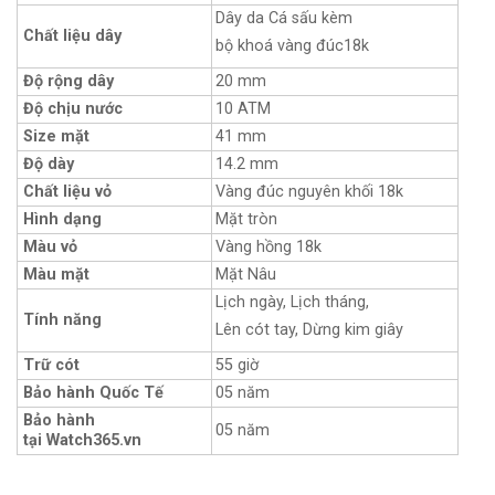
Dây da Cá sấu kèm
Chất liệu dây
bộ khoá vàng đúc18k
Độ rộng dây
20 mm
Độ chịu nước
10 ATM
Size mặt
41 mm
Độ dày
14.2 mm
Chất liệu vỏ
Vàng đúc nguyên khối 18k
Hình dạng
Mặt tròn
Màu vỏ
Vàng hồng 18k
Màu mặt
Mặt Nâu
Lịch ngày, Lịch tháng,
Tính năng
Lên cót tay, Dừng kim giây
Trữ cót
55 giờ
Bảo hành Quốc Tế
05 năm
Bảo hành
05 năm
tại Watch365.vn