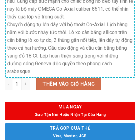
nâu. Cung cấp sức mạnh cho chiếc đồng hồ đeo tay tinh tế
này là bộ máy OMEGA Co-Axial caliber 8611, có thể nhìn
thấy qua lớp vỏ trong suốt.
Chuyển động tự lên dây với bộ thoát Co-Axial.
Lịch hàng
năm với bước nhảy tức thời.
Lò xo cân bằng silicon trên
cân bằng lò xo tự do, 2 thùng gắn nối tiếp, lên dây tự động
theo cả hai hướng.
Cầu dao động và cầu cân bằng bằng
vàng đỏ 18 Ct.
Lớp hoàn thiện sang trọng với những
đường sóng Geneva độc quyền theo phong cách
arabesque.
Số lượng
THÊM VÀO GIỎ HÀNG
MUA NGAY
Giao Tận Nơi Hoặc Nhận Tại Cửa Hàng
TRẢ GÓP QUA THẺ
Visa, Master, JCB