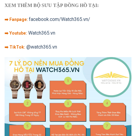
XEM THÊM BỘ SƯU TẬP ĐỒNG HỒ TẠI:
facebook.com/Watch365.vn/
➡️ Fanpage:
Watch365.vn
➡️ Youtube:
@watch365.vn
➡️ TikTok: