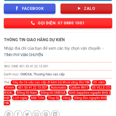
FACEBOOK
ZALO
GỌI ĐIỆN: 07 0880 1001
THÔNG TIN GIAO HÀNG DỰ KIẾN
Nhập địa chỉ của bạn để xem các tùy chọn vận chuyển. -
TÍNH PHÍ VẬN CHUYỂN
SKU:
OME 431.53.41.22.13.001
Danh mục:
OMEGA
,
Thương hiệu cao cấp
Thẻ:
Dây da Cá sấu cao cấp đi kèm bộ khoá vàng đúc18k
,
05 năm
,
41mm
,
431.53.41.22.13.001
,
Automatic
,
Caliber 8611
,
DE VILLE CO-
AXIAL
,
Đồng hồ Nam
,
Đồng hồ OMEGA
,
Kính Sapphire nguyên khối 2
mặt
,
Lịch ngày
,
Mặt Tròn
,
Thụy Sỹ
,
Vàng
,
Vàng đúc nguyên khối
18k