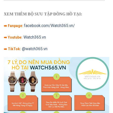
XEM THÊM BỘ SƯU TẬP ĐỒNG HỒ TẠI:
facebook.com/Watch365.vn/
➡️ Fanpage:
Watch365.vn
➡️ Youtube:
@watch365.vn
➡️ TikTok: