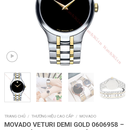
TRANG CHỦ
/
THƯƠNG HIỆU CAO CẤP
/
MOVADO
MOVADO VETURI DEMI GOLD 0606958 –