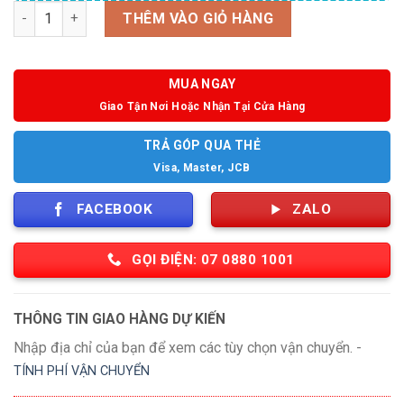
Số lượng
THÊM VÀO GIỎ HÀNG
MUA NGAY
Giao Tận Nơi Hoặc Nhận Tại Cửa Hàng
TRẢ GÓP QUA THẺ
Visa, Master, JCB
FACEBOOK
ZALO
GỌI ĐIỆN: 07 0880 1001
THÔNG TIN GIAO HÀNG DỰ KIẾN
Nhập địa chỉ của bạn để xem các tùy chọn vận chuyển. -
TÍNH PHÍ VẬN CHUYỂN