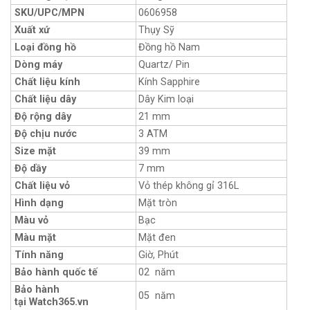
SKU/UPC/MPN
0606958
Xuất xứ
Thụy Sỹ
Loại đồng hồ
Đồng hồ Nam
Dòng máy
Quartz/ Pin
Chất liệu kính
Kính Sapphire
Chất liệu dây
Dây Kim loại
Độ rộng dây
21 mm
Độ chịu nước
3 ATM
Size mặt
39 mm
Độ dầy
7 mm
Chất liệu vỏ
Vỏ thép không gỉ 316L
Hình dạng
Mặt tròn
Màu vỏ
Bạc
Màu mặt
Mặt đen
Tính năng
Giờ, Phút
Bảo hành quốc tế
02 năm
Bảo hành
05 năm
tại Watch365.vn