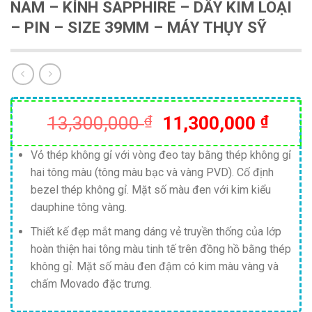
NAM – KÍNH SAPPHIRE – DÂY KIM LOẠI
– PIN – SIZE 39MM – MÁY THỤY SỸ
Giá
Giá
13,300,000
₫
11,300,000
₫
gốc
hiện
là:
tại
Vỏ thép không gỉ với vòng đeo tay bằng thép không gỉ
hai tông màu (tông màu bạc và vàng PVD). Cố định
13,300,000 ₫.
là:
bezel thép không gỉ. Mặt số màu đen với kim kiểu
11,30
dauphine tông vàng.
Thiết kế đẹp mắt mang dáng vẻ truyền thống của lớp
hoàn thiện hai tông màu tinh tế trên đồng hồ bằng thép
không gỉ. Mặt số màu đen đậm có kim màu vàng và
chấm Movado đặc trưng.