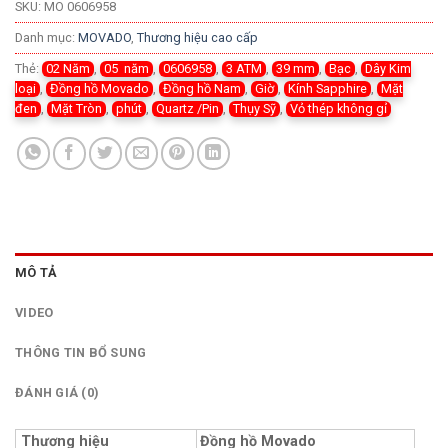
SKU:
MO 0606958
Danh mục:
MOVADO
,
Thương hiệu cao cấp
Thẻ:
02 Năm
,
05 năm
,
0606958
,
3 ATM
,
39 mm
,
Bạc
,
Dây Kim
loại
,
Đồng hồ Movado
,
Đồng hồ Nam
,
Giờ
,
Kính Sapphire
,
Mặt
đen
,
Mặt Tròn
,
phút
,
Quartz /Pin
,
Thụy Sỹ
,
Vỏ thép không gỉ
MÔ TẢ
VIDEO
THÔNG TIN BỔ SUNG
ĐÁNH GIÁ (0)
Thương hiệu
Đồng hồ Movado