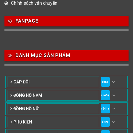
Chính sách vận chuyển
FANPAGE
DANH MỤC SẢN PHẨM
CẶP ĐÔI
(85)
ĐỒNG HỒ NAM
(545)
ĐỒNG HỒ NỮ
(241)
PHỤ KIỆN
(22)