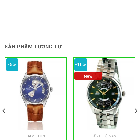
SẢN PHẨM TƯƠNG TỰ
-5%
-10%
New
HAMILTON
ĐỒNG HỒ NAM