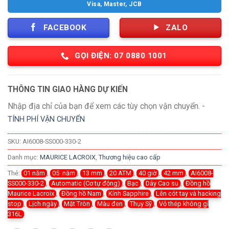
Visa, Master, JCB
FACEBOOK
ZALO
GỌI ĐIỆN: 07 0880 1001
THÔNG TIN GIAO HÀNG DỰ KIẾN
Nhập địa chỉ của bạn để xem các tùy chọn vận chuyển. -
TÍNH PHÍ VẬN CHUYỂN
SKU:
AI6008-SS000-330-2
Danh mục:
MAURICE LACROIX
,
Thương hiệu cao cấp
Thẻ:
01 năm
,
05 năm
,
13 mm
,
20 ATM
,
40 giờ
,
42 mm
,
AI6008-
SS000-330-2
,
Automatic (Cơ tự động)
,
Bạc
,
Dây Cao su
,
Đồng hồ
Maurice Lacroix
,
Đồng hồ Nam
,
Kính Sapphire
,
Lên cót tay và hacking
stop
,
Lịch ngày
,
Mặt Tròn
,
Màu đen
,
Thụy Sỹ
,
Vỏ thép không gỉ
316L