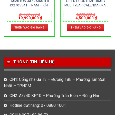
HAMILTON JAZZMASTER
ORIENT CONTEMPORARY
H32705541 – NAM – KÍNH
MULTI YEAR CALENDAR RA-
SAPPHIRE – DÂY DA –
BA0002E10B – NAM – KÍNH
AUTOMATIC – SIZE 42MM –
KHOÁNG – DÂY KIM LOẠI –
21,100,000
₫
4,990,000
₫
Giá
Giá
Giá
Giá
19,990,000
₫
4,500,000
₫
MÁY THỤY SỸ
AUTOMATIC – SIZE 43.5MM
gốc
hiện
gốc
hiện
– MÁY NHẬT
là:
tại
là:
tại
THÊM VÀO GIỎ HÀNG
THÊM VÀO GIỎ HÀNG
21,100,000 ₫.
là:
4,990,000 ₫.
là:
000 ₫.
19,990,000 ₫.
4,500,000
THÔNG TIN LIÊN HỆ
CN1: Cổng nhà Ga T3 – Đường 18E – Phường Tân Sơn
Nhất – TP.HCM
CN2: A3/40 KP10 – Phường Trấn Biên – Đồng Nai
Hotline đặt hàng: 07 0880 1001