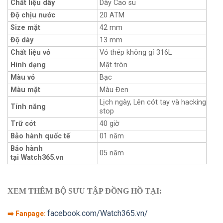
Chất liệu dây
Dây Cao su
Độ chịu nước
20 ATM
Size mặt
42 mm
Độ dày
13 mm
Chất liệu vỏ
Vỏ thép không gỉ 316L
Hình dạng
Mặt tròn
Màu vỏ
Bạc
Màu mặt
Màu Đen
Lịch ngày, Lên cót tay và hacking
Tính năng
stop
Trữ cót
40 giờ
Bảo hành quốc tế
01 năm
Bảo hành
05 năm
tại Watch365.vn
XEM THÊM BỘ SƯU TẬP ĐỒNG HỒ TẠI:
facebook.com/Watch365.vn/
➡️ Fanpage: