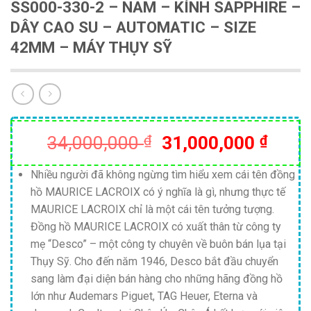
SS000-330-2 – NAM – KÍNH SAPPHIRE –
DÂY CAO SU – AUTOMATIC – SIZE
42MM – MÁY THỤY SỸ
Giá
Giá
34,000,000
₫
31,000,000
₫
gốc
hiện
là:
tại
Nhiều người đã không ngừng tìm hiểu xem cái tên đồng
hồ MAURICE LACROIX có ý nghĩa là gì, nhưng thực tế
34,000,000 ₫.
là:
MAURICE LACROIX chỉ là một cái tên tưởng tượng.
31,00
Đồng hồ MAURICE LACROIX có xuất thân từ công ty
mẹ “Desco” – một công ty chuyên về buôn bán lụa tại
Thụy Sỹ. Cho đến năm 1946, Desco bắt đầu chuyển
sang làm đại diện bán hàng cho những hãng đồng hồ
lớn như Audemars Piguet, TAG Heuer, Eterna và