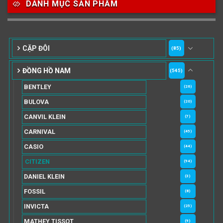
DANH MỤC SẢN PHẨM
CẶP ĐÔI
(85)
ĐỒNG HỒ NAM
(545)
BENTLEY
(26)
BULOVA
(20)
CANVIL KLEIN
(7)
CARNIVAL
(45)
CASIO
(44)
CITIZEN
(94)
DANIEL KLEIN
(3)
FOSSIL
(8)
INVICTA
(25)
MATHEY TISSOT
(9)