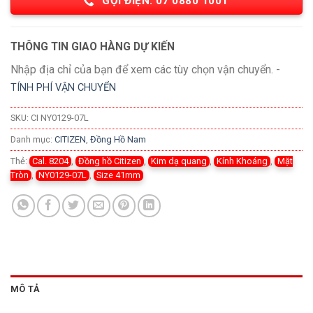
GỌI ĐIỆN: 07 0880 1001
THÔNG TIN GIAO HÀNG DỰ KIẾN
Nhập địa chỉ của bạn để xem các tùy chọn vận chuyển. -
TÍNH PHÍ VẬN CHUYỂN
SKU:
CI NY0129-07L
Danh mục:
CITIZEN
,
Đồng Hồ Nam
Thẻ:
Cal. 8204
,
Đồng hồ Citizen
,
Kim dạ quang
,
Kính Khoáng
,
Mặt
Tròn
,
NY0129-07L
,
Size 41mm
MÔ TẢ