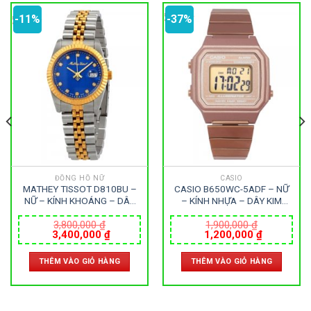
-11%
-37%
ĐỒNG HỒ NỮ
CASIO
MATHEY TISSOT D810BU –
CASIO B650WC-5ADF – NỮ
NỮ – KÍNH KHOÁNG – DÂY
– KÍNH NHỰA – DÂY KIM
KIM LOẠI – PIN – SIZE 32MM
LOẠI – PIN – SIZE 38MM –
– MÁY THỤY SỸ
MÁY NHẬT
3,800,000
₫
1,900,000
₫
Giá
Giá
Giá
Giá
3,400,000
₫
1,200,000
₫
gốc
hiện
gốc
hiện
là:
tại
là:
tại
THÊM VÀO GIỎ HÀNG
THÊM VÀO GIỎ HÀNG
3,800,000 ₫.
là:
1,900,000 ₫.
là:
000 ₫.
3,400,000 ₫.
1,200,000