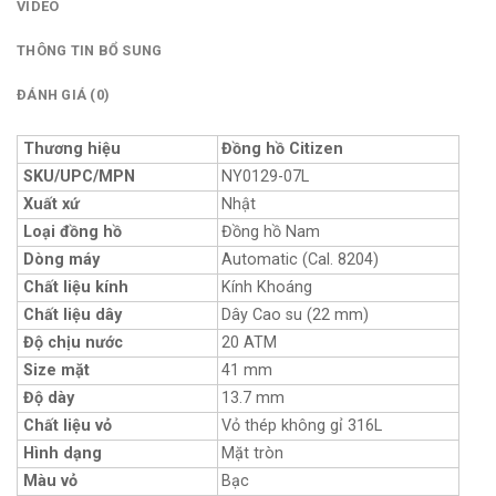
VIDEO
THÔNG TIN BỔ SUNG
ĐÁNH GIÁ (0)
Thương hiệu
Đồng hồ Citizen
SKU/UPC/MPN
NY0129-07L
Xuất xứ
Nhật
Loại đồng hồ
Đồng hồ Nam
Dòng máy
Automatic (Cal. 8204)
Chất liệu kính
Kính Khoáng
Chất liệu dây
Dây Cao su (22 mm)
Độ chịu nước
20 ATM
Size mặt
41 mm
Độ dày
13.7 mm
Chất liệu vỏ
Vỏ thép không gỉ 316L
Hình dạng
Mặt tròn
Màu vỏ
Bạc