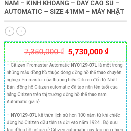
NAM – KÍNH KHOÁNG – DÂY CAO SU –
AUTOMATIC – SIZE 41MM – MÁY NHẬT
Giá
Giá
7,350,000
₫
5,730,000
₫
gốc
hiện
là:
tại
– Citizen Promaster Automatic
NY0129-07L
là một trong
những mẫu đồng hồ thuộc dòng đồng hồ thể thao chuyên
7,350,000 ₫.
là:
nghiệp Promaster của thương hiệu Citizen đến từ Nhật
5,730,
Bản, đồng hồ Citizen automatic đã tạo nên tên tuổi của
hãng Citizen trên thị trường đồng hồ thể thao nam
Automatic giá rẻ.
–
NY0129-07L
kế thừa lịch sử hơn 100 năm từ khi chiếc
đồng hồ Citizen đầu tiên ra đời vào năm 1924 . Bộ sưu
tập đồng hồ cơ giá rẻ Citizen automatic này tạo nên phiên