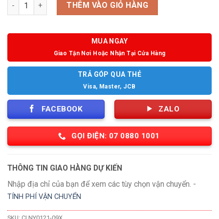
Số lượng
THÊM VÀO GIỎ HÀNG
MUA NGAY
Giao Tận Nơi Hoặc Nhận Tại Cửa Hàng
TRẢ GÓP QUA THẺ
Visa, Master, JCB
FACEBOOK
ZALO
GỌI ĐIỆN: 07 0880 1001
THÔNG TIN GIAO HÀNG DỰ KIẾN
Nhập địa chỉ của bạn để xem các tùy chọn vận chuyển. -
TÍNH PHÍ VẬN CHUYỂN
SKU:
CI NY0121-09X