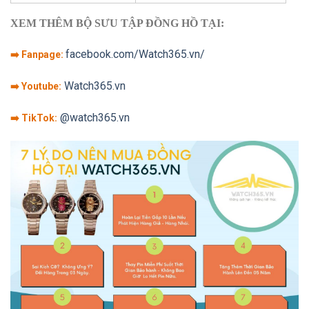
XEM THÊM BỘ SƯU TẬP ĐỒNG HỒ TẠI:
facebook.com/Watch365.vn/
➡️ Fanpage:
Watch365.vn
➡️ Youtube:
@watch365.vn
➡️ TikTok: