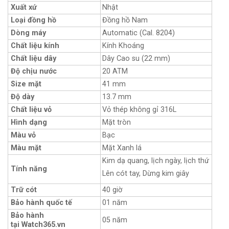
Xuất xứ
Nhật
Loại đồng hồ
Đồng hồ Nam
Dòng máy
Automatic (Cal. 8204)
Chất liệu kính
Kính Khoáng
Chất liệu dây
Dây Cao su (22 mm)
Độ chịu nước
20 ATM
Size mặt
41 mm
Độ dày
13.7 mm
Chất liệu vỏ
Vỏ thép không gỉ 316L
Hình dạng
Mặt tròn
Màu vỏ
Bạc
Màu mặt
Mặt Xanh lá
Kim dạ quang, lịch ngày, lịch thứ
Tính năng
Lên cót tay, Dừng kim giây
Trữ cót
40 giờ
Bảo hành quốc tế
01 năm
Bảo hành
05 năm
tại Watch365.vn