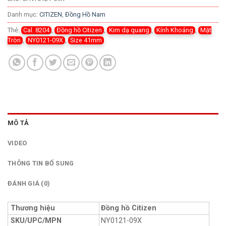
Danh mục:
CITIZEN
,
Đồng Hồ Nam
Thẻ:
Cal. 8204
,
Đồng hồ Citizen
,
Kim dạ quang
,
Kính Khoáng
,
Mặt
Tròn
,
NY0121-09X
,
Size 41mm
MÔ TẢ
VIDEO
THÔNG TIN BỔ SUNG
ĐÁNH GIÁ (0)
Thương hiệu
Đồng hồ Citizen
SKU/UPC/MPN
NY0121-09X