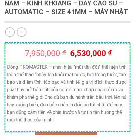
NAM – KÍNH KHOÁNG – DÂY CAO SU –
AUTOMATIC – SIZE 41MM – MÁY NHẬT
Giá
Giá
7,950,000
₫
6,530,000
₫
gốc
hiện
là:
tại
Dòng PROMASTER – nhãn hiệu “mũi tên đôi” thể hiện tinh
thần thể thao “nhảy lên khỏi mặt nước, bơi trong biển”, táo
7,950,000 ₫.
là:
bạo và điềm tĩnh, táo bạo và tinh tế, giá trị đích thực được
6,530,
phát huy hết bản lĩnh của người mặc; chấp nhận rủi ro và
khám phá thế giới Cho dù bạn du hành trên bầu trời, lên núi
hay xuống biển, đó chắc chắn là đối tác tốt nhất để cùng
bạn dũng cảm tiến về phía trước và tự tin tận hưởng thế
giới thể thao của mình!