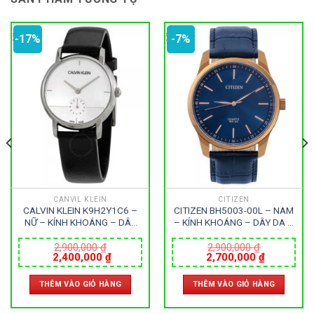
-17%
-7%
CANVIL KLEIN
CITIZEN
CALVIN KLEIN K9H2Y1C6 –
CITIZEN BH5003-00L – NAM
NỮ – KÍNH KHOÁNG – DÂY
– KÍNH KHOÁNG – DÂY DA –
DA – PIN – SIZE 32MM –
PIN – SIZE 42MM – MÁY
MÁY THỤY SỸ
NHẬT
2,900,000
₫
2,900,000
₫
Giá
Giá
Giá
Giá
2,400,000
₫
2,700,000
₫
gốc
hiện
gốc
hiện
là:
tại
là:
tại
THÊM VÀO GIỎ HÀNG
THÊM VÀO GIỎ HÀNG
2,900,000 ₫.
là:
2,900,000 ₫.
là:
0 ₫.
2,400,000 ₫.
2,700,000