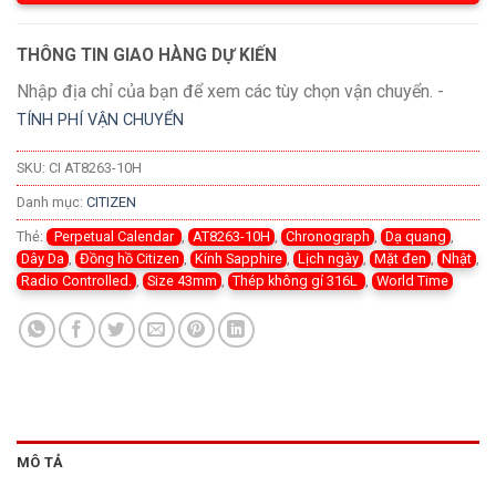
THÔNG TIN GIAO HÀNG DỰ KIẾN
Nhập địa chỉ của bạn để xem các tùy chọn vận chuyển. -
TÍNH PHÍ VẬN CHUYỂN
SKU:
CI AT8263-10H
Danh mục:
CITIZEN
Thẻ:
Perpetual Calendar
,
AT8263-10H
,
Chronograph
,
Dạ quang
,
Dây Da
,
Đồng hồ Citizen
,
Kính Sapphire
,
Lịch ngày
,
Mặt đen
,
Nhật
,
Radio Controlled.
,
Size 43mm
,
Thép không gỉ 316L
,
World Time
MÔ TẢ