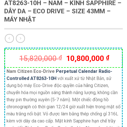
AT8263-10H – NAM – KÍNH SAPPHIRE –
DÂY DA – ECO DRIVE – SIZE 43MM –
MÁY NHẬT
Giá
Giá
15,820,000
₫
10,800,000
₫
gốc
hiện
là:
tại
Nam Citizen Eco-Drive
Perpetual Calendar
Radio-
Controlled AT8263-10H
với xuất xứ từ Nhật Bản, sử
15,820,000 ₫.
là:
dụng bộ máy Eco-Drive độc quyền của hãng Citizen,
10,80
chuyển hóa mọi nguồn sáng thành năng lượng, không cần
thay pin thường xuyên (5-7 năm).
Một chiếc đồng hồ
chronograph có thời gian 12/24 giờ xuất hiện trong mặt số
màu trắng nổi bật
. Vỏ được làm bằng thép chống gỉ 316L
kèm với dây da cao cấp.
Mặt kính Sapphire hạn chế trầy