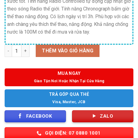
xước tốt. Tính năng Radio Controlled tự động cập nhật giờ
theo sóng Radio thế giới. Tính năng Chronograph bấm giờ
thể thao năng động. Có lịch ngày vị trí 3h. Phù hợp với các
anh chàng yêu thích thể thao, năng động.
Khả năng chống
nước là 100M có thể đi mưa và rửa tay.
Số lượng
THÊM VÀO GIỎ HÀNG
MUA NGAY
Giao Tận Nơi Hoặc Nhận Tại Cửa Hàng
TRẢ GÓP QUA THẺ
Visa, Master, JCB
FACEBOOK
ZALO
GỌI ĐIỆN: 07 0880 1001