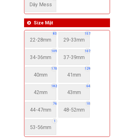
Dây Mess
Size Mặt
83
157
22-28mm
29-33mm
109
107
34-36mm
37-39mm
170
129
40mm
41mm
182
64
42mm
43mm
76
10
44-47mm
48-52mm
1
53-56mm