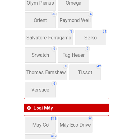
Dây 
Olym Pianus
Omega
36
4
Orient
Raymond Weil
Si
3
31
Salvatore Ferragamo
Seiko
22-
0
0
Srwatch
Tag Heuer
4
0
42
Thomas Earnshaw
Tissot
6
Versace
Loại Máy
513
91
Máy Cơ
Máy Eco Drive
417