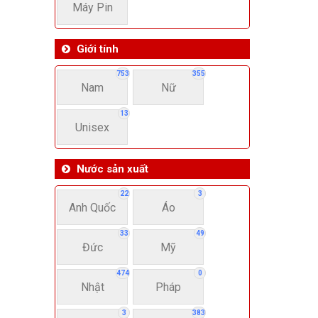
Máy Pin
Giới tính
753
355
Nam
Nữ
13
Unisex
Nước sản xuất
22
3
Anh Quốc
Áo
33
49
Đức
Mỹ
474
0
Nhật
Pháp
3
383