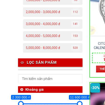
1,000,000 - 2,000,000 đ
2 300 000 ₫
2,000,000 - 3,000,000 đ
112
2 300 000
3,000,000 - 4,000,000 đ
141
Da
4,000,000 - 5,000,000 đ
153
C
CIT
Đ
CALEN
5,000,000 - 8,000,000 đ
520
NAM –
Đ
1
DÂY D
SIZE 
LỌC SẢN PHẨM
P
l
THÊ
1
T
-30%
Th
Khoảng giá
2 300 000 ₫
11 600 000 ₫
Ben