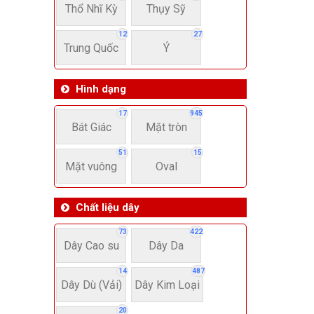
Thổ Nhĩ Kỳ
Thụy Sỹ
12
27
Trung Quốc
Ý
Hình dạng
17
945
Bát Giác
Mặt tròn
51
15
Mặt vuông
Oval
Chất liệu dây
73
422
Dây Cao su
Dây Da
14
487
Dây Dù (Vải)
Dây Kim Loại
20