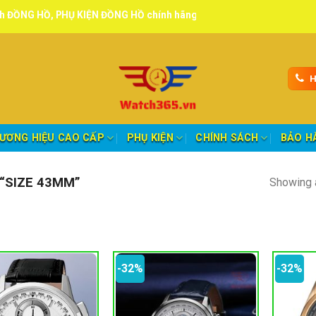
PHỤ KIỆN ĐỒNG HỒ chính hãng, tuyển đại lý, CTV giao hàng toàn qu
H
ƯƠNG HIỆU CAO CẤP
PHỤ KIỆN
CHÍNH SÁCH
BẢO H
“SIZE 43MM”
Showing a
-32%
-32%
oảng giá