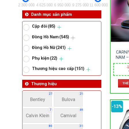
2 300 000
4 625 000
6 950 000
9 275 000
11 600 000
Da
Danh mục sản phẩm
Cặp đôi
(85)
Ma
Đồng Hồ Nam
(545)
Đồng Hồ Nữ
(241)
Om
CARNI
NAM –
Phụ kiện
(22)
D
Thoma
1
AUTOM
Thương hiệu cao cấp
(151)
–
THÊ
Thương hiệu
Lo
27
21
Bentley
Bulova
Má
-13%
7
49
Calvin Klein
Carnival
Giớ
80
31