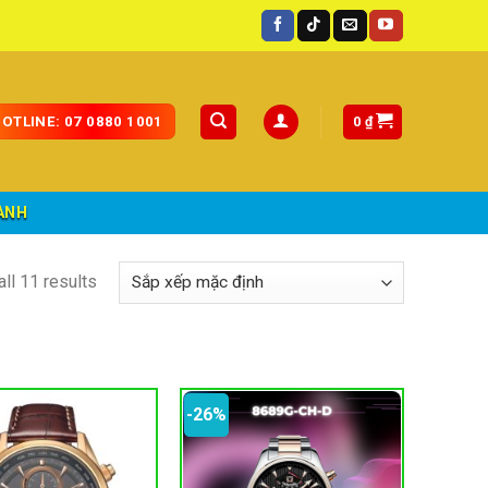
ốc.
0
₫
OTLINE: 07 0880 1001
ÀNH
ll 11 results
-26%