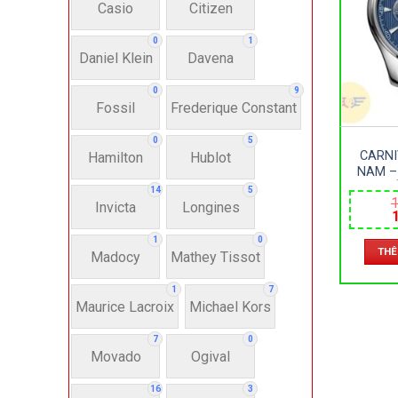
Casio
Citizen
N
0
1
Daniel Klein
Davena
Nư
0
9
Fossil
Frederique Constant
Anh
0
5
CARNI
Hamilton
Hublot
NAM –
Thụ
D
14
5
1
AUTOM
Invicta
Longines
–
l
Hì
1
0
THÊ
1
Madocy
Mathey Tissot
Bát
1
7
Maurice Lacroix
Michael Kors
7
0
Chấ
Movado
Ogival
16
3