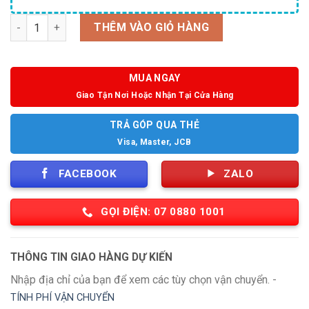
Số lượng
THÊM VÀO GIỎ HÀNG
MUA NGAY
Giao Tận Nơi Hoặc Nhận Tại Cửa Hàng
TRẢ GÓP QUA THẺ
Visa, Master, JCB
FACEBOOK
ZALO
GỌI ĐIỆN: 07 0880 1001
THÔNG TIN GIAO HÀNG DỰ KIẾN
Nhập địa chỉ của bạn để xem các tùy chọn vận chuyển. -
TÍNH PHÍ VẬN CHUYỂN