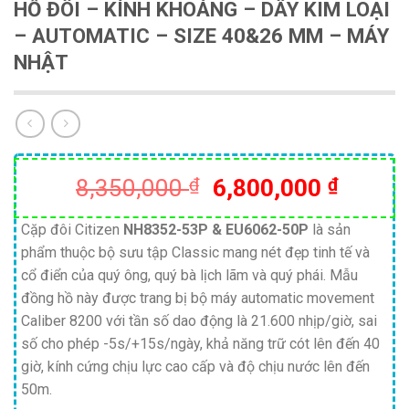
HỒ ĐÔI – KÍNH KHOÁNG – DÂY KIM LOẠI
– AUTOMATIC – SIZE 40&26 MM – MÁY
NHẬT
Giá
Giá
8,350,000
₫
6,800,000
₫
gốc
hiện
là:
tại
Cặp đôi Citizen
NH8352-53P & EU6062-50P
là sản
phẩm thuộc bộ sưu tập Classic mang nét đẹp tinh tế và
8,350,000 ₫.
là:
cổ điển của quý ông, quý bà lịch lãm và quý phái. Mẫu
6,800,
đồng hồ này được trang bị bộ máy automatic movement
Caliber 8200 với tần số dao động là 21.600 nhịp/giờ, sai
số cho phép -5s/+15s/ngày, khả năng trữ cót lên đến 40
giờ, kính cứng chịu lực cao cấp và độ chịu nước lên đến
50m.