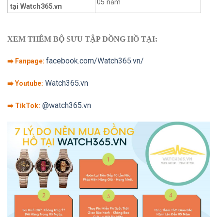
05 năm
tại Watch365.vn
XEM THÊM BỘ SƯU TẬP ĐỒNG HỒ TẠI:
facebook.com/Watch365.vn/
➡️ Fanpage:
Watch365.vn
➡️ Youtube:
@watch365.vn
➡️ TikTok: