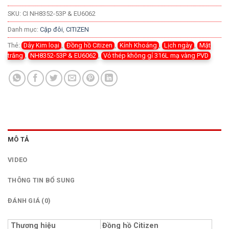
SKU:
CI NH8352-53P & EU6062
Danh mục:
Cặp đôi
,
CITIZEN
Thẻ:
Dây Kim loại
,
Đồng hồ Citizen
,
Kính Khoáng
,
Lịch ngày
,
Mặt
trắng
,
NH8352-53P & EU6062
,
Vỏ thép không gỉ 316L mạ vàng PVD
MÔ TẢ
VIDEO
THÔNG TIN BỔ SUNG
ĐÁNH GIÁ (0)
Thương hiệu
Đồng hồ Citizen