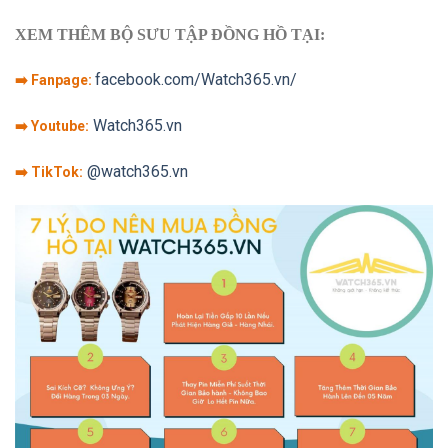
XEM THÊM BỘ SƯU TẬP ĐỒNG HỒ TẠI:
facebook.com/Watch365.vn/
➡️ Fanpage:
Watch365.vn
➡️ Youtube:
@watch365.vn
➡️ TikTok: