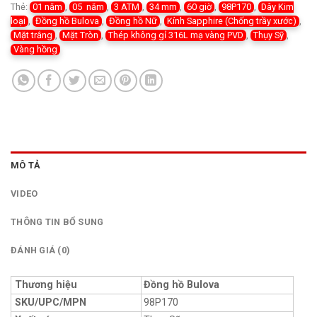
Thẻ:
01 năm
,
05 năm
,
3 ATM
,
34 mm
,
60 giờ
,
98P170
,
Dây Kim
loại
,
Đồng hồ Bulova
,
Đồng hồ Nữ
,
Kính Sapphire (Chống trầy xước)
,
Mặt trắng
,
Mặt Tròn
,
Thép không gỉ 316L mạ vàng PVD
,
Thụy Sỹ
,
Vàng hồng
MÔ TẢ
VIDEO
THÔNG TIN BỔ SUNG
ĐÁNH GIÁ (0)
Thương hiệu
Đồng hồ Bulova
SKU/UPC/MPN
98P170