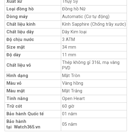
Xuất xứ
Thụy Sỹ
Loại đồng hồ
Đồng hồ Nữ
Dòng máy
Automatic (Cơ tự động)
Chất liệu kính
Kính Sapphire (Chống trầy xước)
Chất liệu dây
Dây Kim loại
Độ chịu nước
3 ATM
Size mặt
34 mm
Độ dày
11 mm
Thép không gỉ 316L mạ vàng
Chất liệu vỏ
PVD
Hình dạng
Mặt Tròn
Màu vỏ
Vàng hồng
Màu mặt
Mặt Trắng
Tính năng
Open Heart
Trữ cót
60 giờ
Bảo hành Quốc tế
01 năm
Bảo hành
05 năm
tại Watch365.vn