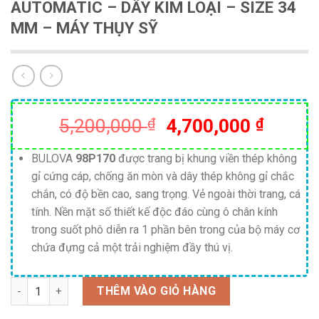
AUTOMATIC – DÂY KIM LOẠI – SIZE 34
MM – MÁY THỤY SỸ
Giá
Giá
5,200,000
₫
4,700,000
₫
gốc
hiện
là:
tại
BULOVA
98P170
được trang bị khung viền thép không
gỉ cứng cáp, chống ăn mòn và dây thép không gỉ chắc
5,200,000 ₫.
là:
chắn, có độ bền cao, sang trọng. Vẻ ngoài thời trang, cá
4,700,
tính. Nền mặt số thiết kế độc đáo cùng ô chân kính
trong suốt phô diễn ra 1 phần bên trong của bộ máy cơ
chứa đựng cả một trải nghiệm đầy thú vị.
Số lượng
THÊM VÀO GIỎ HÀNG