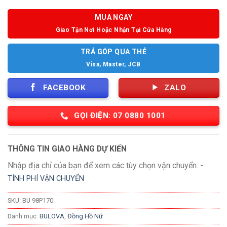
MUA NGAY
Giao Tận Nơi Hoặc Nhận Tại Cửa Hàng
TRẢ GÓP QUA THẺ
Visa, Master, JCB
FACEBOOK
ZALO
GỌI ĐIỆN: 07 0880 1001
THÔNG TIN GIAO HÀNG DỰ KIẾN
Nhập địa chỉ của bạn để xem các tùy chọn vận chuyển. -
TÍNH PHÍ VẬN CHUYỂN
SKU:
BU 98P170
Danh mục:
BULOVA
,
Đồng Hồ Nữ