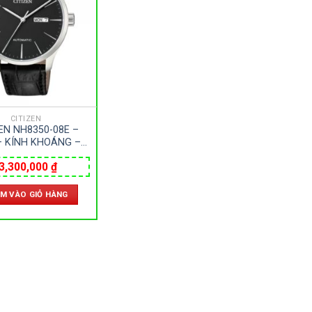
ặp đôi
(85)
ồng Hồ Nam
(545)
ồng Hồ Nữ
(241)
hụ kiện
(22)
CITIZEN
EN NH8350-08E –
hương hiệu cao cấp
(151)
 KÍNH KHOÁNG –
A – AUTOMATIC –
3,300,000
₫
40MM – MÁY NHẬT
ương hiệu
M VÀO GIỎ HÀNG
27
21
7
49
tley
Bulova
Calvin Klein
Carnival
Cas
1
0
9
0
vena
Fossil
Frederique Constant
Hamilton
1
0
1
7
docy
Mathey Tissot
Maurice Lacroix
Michael Kors