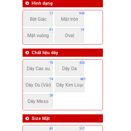
Hình dạng
17
945
Bát Giác
Mặt tròn
51
15
Mặt vuông
Oval
Chất liệu dây
73
422
Dây Cao su
Dây Da
14
487
Dây Dù (Vải)
Dây Kim Loại
20
Dây Mess
Size Mặt
83
157