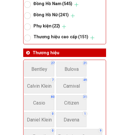
Đồng Hồ Nam
(545)
Om
Đồng Hồ Nữ
(241)
Phụ kiện
(22)
Thoma
Thương hiệu cao cấp
(151)
Lo
Thương hiệu
27
21
Bentley
Bulova
Má
7
49
Calvin Klein
Carnival
Giớ
80
31
Casio
Citizen
N
0
1
Daniel Klein
Davena
Nư
0
9