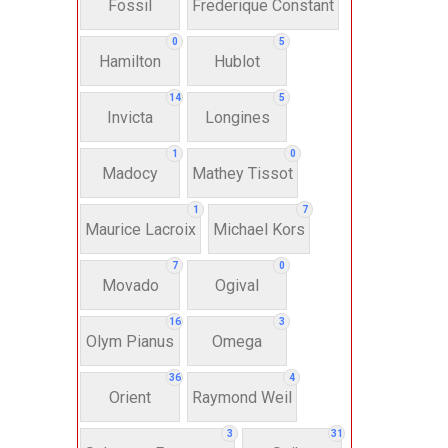
Fossil
Frederique Constant
Anh
0
5
Hamilton
Hublot
Thụ
14
5
Invicta
Longines
Hì
1
0
Madocy
Mathey Tissot
Bát
1
7
Maurice Lacroix
Michael Kors
7
0
Chấ
Movado
Ogival
16
3
Dây 
Olym Pianus
Omega
36
4
Si
Orient
Raymond Weil
3
31