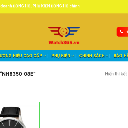
NG HỒ, PHỤ KIỆN ĐỒNG HỒ chính hãng, tuyển đại lý, CTV giao hàng t
H
ƯƠNG HIỆU CAO CẤP
PHỤ KIỆN
CHÍNH SÁCH
BẢO H
“NH8350-08E”
Hiển thị kế
nh mục sản phẩm