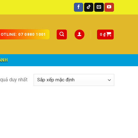
oàn quốc.
0
₫
OTLINE: 07 0880 1001
ÀNH
t quả duy nhất