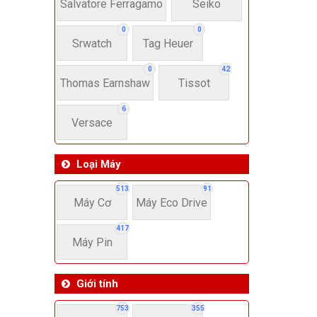
22-
Salvatore Ferragamo
Seiko
0
0
Srwatch
Tag Heuer
4
0
42
Thomas Earnshaw
Tissot
6
Versace
Loại Máy
513
91
Máy Cơ
Máy Eco Drive
417
Máy Pin
Giới tính
753
355