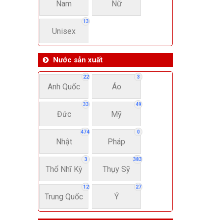
Nam
Nữ
13
Unisex
Nước sản xuất
22
3
Anh Quốc
Áo
33
49
Đức
Mỹ
474
0
Nhật
Pháp
3
383
Thổ Nhĩ Kỳ
Thụy Sỹ
12
27
Trung Quốc
Ý