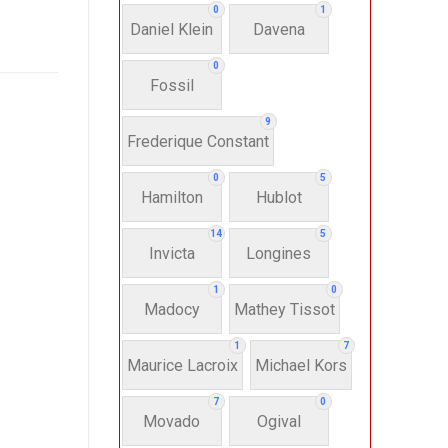
0
1
Daniel Klein
Davena
0
Fossil
9
Frederique Constant
0
5
Hamilton
Hublot
14
5
Invicta
Longines
1
0
Madocy
Mathey Tissot
1
7
Maurice Lacroix
Michael Kors
7
0
Movado
Ogival