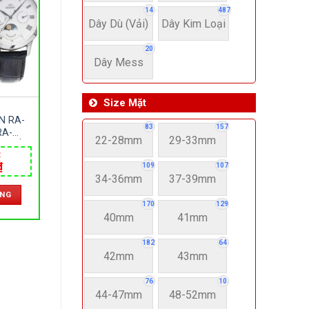
14
487
Dây Dù (Vải)
Dây Kim Loại
20
Dây Mess
Size Mặt
N RA-
83
157
RA-
22-28mm
29-33mm
NG HỒ
₫
IRE –
Giá
₫
109
107
TIC –
hiện
34-36mm
37-39mm
– MÁY
tại
ÀNG
.
là:
170
129
14,900,000 ₫.
40mm
41mm
182
64
42mm
43mm
76
10
44-47mm
48-52mm