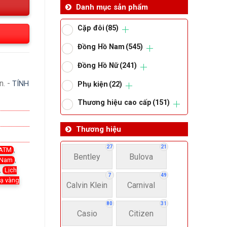
Danh mục sản phẩm
Cặp đôi
(85)
Đồng Hồ Nam
(545)
Đồng Hồ Nữ
(241)
n. -
TÍNH
Phụ kiện
(22)
Thương hiệu cao cấp
(151)
Thương hiệu
27
21
 ATM
,
Bentley
Bulova
 Nam
,
,
Lịch
7
49
mạ vàng
Calvin Klein
Carnival
80
31
Casio
Citizen