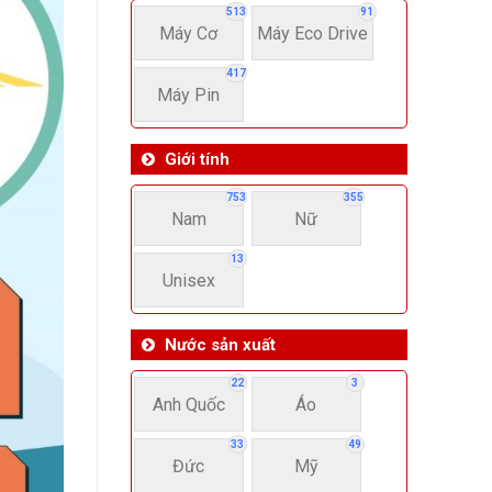
513
91
Máy Cơ
Máy Eco Drive
417
Máy Pin
Giới tính
753
355
Nam
Nữ
13
Unisex
Nước sản xuất
22
3
Anh Quốc
Áo
33
49
Đức
Mỹ