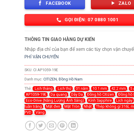
FACEBOOK
ZALO
GỌI ĐIỆN: 07 0880 1001
THÔNG TIN GIAO HÀNG DỰ KIẾN
Nhập địa chỉ của bạn để xem các tùy chọn vận chuyể
PHÍ VẬN CHUYỂN
SKU:
CI AP1059-19E
Danh mục:
CITIZEN
,
Đồng Hồ Nam
Thẻ:
Lịch tháng
,
Lịch thứ
,
01 năm
,
10.1 mm
,
42.2 mm
,
5
AP1059-19E
,
Dạ quang
,
Dây Da
,
Đồng hồ Citizen
,
Đồng hồ
Eco-Drive (Năng Lượng Ánh Sáng)
,
Kính Sapphire
,
Lịch ngày
tuần trăng
,
Mặt đen
,
Mặt Tròn
,
Nhật
,
Thép không gỉ 316L 
PVD
,
Vàng