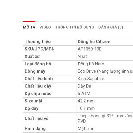
MÔ TẢ
VIDEO
THÔNG TIN BỔ SUNG
ĐÁNH GIÁ (0)
Thương hiệu
Đồng hồ Citizen
SKU/UPC/MPN
AP1059-19E
Xuất xứ
Nhật
Loại đồng hồ
Đồng hồ Nam
Dòng máy
Eco Drive (Năng lượng ánh s
Chất liệu kính
Kính Sapphire
Chất liệu dây
Dây Da
Độ chịu nước
5 ATM
Size mặt
42.2 mm
Độ dày
10.1 mm
Thép không gỉ 316L mạ vàn
Chất liệu vỏ
PVD
Hình dạng
Mặt tròn