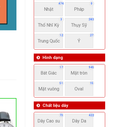
474
0
Nhật
Pháp
3
383
Thổ Nhĩ Kỳ
Thụy Sỹ
12
27
Trung Quốc
Ý
Hình dạng
17
945
Bát Giác
Mặt tròn
51
15
Mặt vuông
Oval
Chất liệu dây
73
422
Dây Cao su
Dây Da