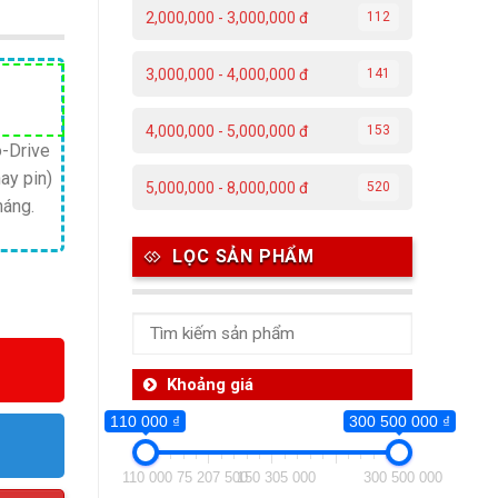
2,000,000 - 3,000,000 đ
112
3,000,000 - 4,000,000 đ
141
Giá
hiện
4,000,000 - 5,000,000 đ
153
tại
o-Drive
ay pin)
.
là:
5,000,000 - 8,000,000 đ
520
háng.
7,300,000 ₫.
LỌC SẢN PHẨM
Khoảng giá
110 000 ₫
300 500 000 ₫
110 000
75 207 500
150 305 000
300 500 000