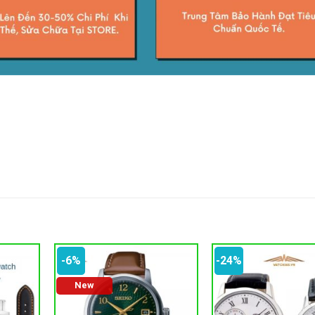
-6%
-24%
New