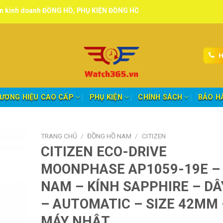
 ĐỒNG HỒ, PHỤ KIỆN ĐỒNG HỒ chính hãng, tuyển đại lý, CTV giao hàn
H
ƯƠNG HIỆU CAO CẤP
PHỤ KIỆN
CHÍNH SÁCH
BẢO H
TRANG CHỦ
/
ĐỒNG HỒ NAM
/
CITIZEN
CITIZEN ECO-DRIVE
MOONPHASE AP1059-19E –
NAM – KÍNH SAPPHIRE – DÂ
– AUTOMATIC – SIZE 42MM 
MÁY NHẬT