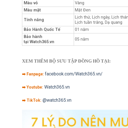
Màu vỏ
Vàng
Màu mặt
Mặt Đen
Lịch thứ, Lịch ngày, Lịch thá
Tính năng
Lịch tuần trăng, Dạ quang
Bảo Hành Quốc Tế
01 năm
Bảo hành
05 năm
tại Watch365.vn
XEM THÊM BỘ SƯU TẬP ĐỒNG HỒ TẠI:
facebook.com/Watch365.vn/
➡️ Fanpage:
Watch365.vn
➡️ Youtube:
@watch365.vn
➡️ TikTok: