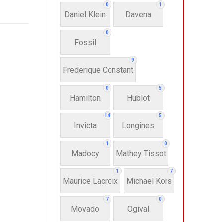
0
1
Daniel Klein
Davena
0
Fossil
9
Frederique Constant
0
5
Hamilton
Hublot
14
5
Invicta
Longines
1
0
Madocy
Mathey Tissot
1
7
Maurice Lacroix
Michael Kors
7
0
Movado
Ogival