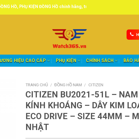
 KIỆN ĐỒNG HỒ chính hãng, tuyển đại lý, CTV giao hàng toàn quốc.
H
ƯƠNG HIỆU CAO CẤP
PHỤ KIỆN
CHÍNH SÁCH
BẢO H
TRANG CHỦ
/
ĐỒNG HỒ NAM
/
CITIZEN
CITIZEN BU2021-51L – NAM
KÍNH KHOÁNG – DÂY KIM LOẠ
ECO DRIVE – SIZE 44MM – 
NHẬT