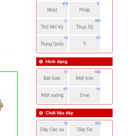
474
0
Nhật
Pháp
3
383
Thổ Nhĩ Kỳ
Thụy Sỹ
12
27
Trung Quốc
Ý
Hình dạng
17
945
Bát Giác
Mặt tròn
51
15
Mặt vuông
Oval
Chất liệu dây
73
422
Dây Cao su
Dây Da