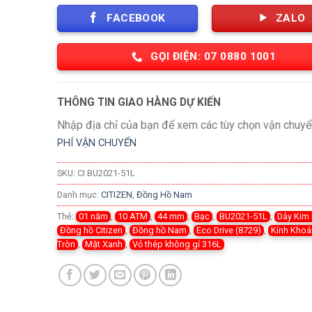
FACEBOOK
ZALO
GỌI ĐIỆN: 07 0880 1001
THÔNG TIN GIAO HÀNG DỰ KIẾN
Nhập địa chỉ của bạn để xem các tùy chọn vận chuyể
PHÍ VẬN CHUYỂN
SKU:
CI BU2021-51L
Danh mục:
CITIZEN
,
Đồng Hồ Nam
Thẻ:
01 năm
,
10 ATM
,
44 mm
,
Bạc
,
BU2021-51L
,
Dây Kim 
Đồng hồ Citizen
,
Đồng hồ Nam
,
Eco Drive (8729)
,
Kính Kho
Tròn
,
Mặt Xanh
,
Vỏ thép không gỉ 316L