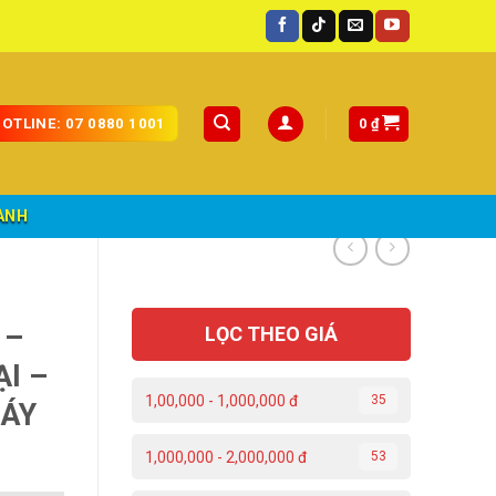
0
₫
OTLINE: 07 0880 1001
ÀNH
 –
LỌC THEO GIÁ
I –
1,00,000 - 1,000,000 đ
35
MÁY
1,000,000 - 2,000,000 đ
53