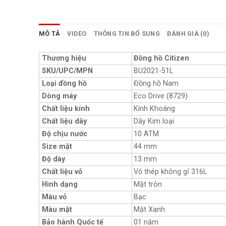
MÔ TẢ
VIDEO
THÔNG TIN BỔ SUNG
ĐÁNH GIÁ (0)
Thương hiệu
Đồng hồ Citizen
SKU/UPC/MPN
BU2021-51L
Loại đồng hồ
Đồng hồ Nam
Dòng máy
Eco Drive (8729)
Chất liệu kính
Kính Khoáng
Chất liệu dây
Dây Kim loại
Độ chịu nước
10 ATM
Size mặt
44 mm
Độ dày
13 mm
Chất liệu vỏ
Vỏ thép không gỉ 316L
Hình dạng
Mặt tròn
Màu vỏ
Bạc
Màu mặt
Mặt Xanh
Bảo hành Quốc tế
01 năm