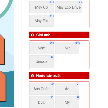
513
91
Máy Cơ
Máy Eco Drive
417
Máy Pin
Giới tính
753
355
Nam
Nữ
13
Unisex
Nước sản xuất
22
3
Anh Quốc
Áo
33
49
Đức
Mỹ