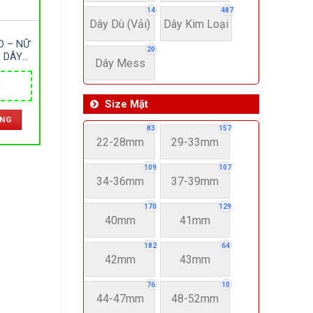
14
487
Dây Dù (Vải)
Dây Kim Loại
D – NỮ
20
 DÂY
Dây Mess
IVE –
 NHẬT
Giá
hiện
Size Mặt
tại
ÀNG
.
là:
83
157
3,150,000 ₫.
22-28mm
29-33mm
109
107
34-36mm
37-39mm
170
129
40mm
41mm
182
64
42mm
43mm
76
10
44-47mm
48-52mm