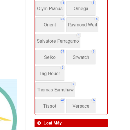
16
3
Olym Pianus
Omega
36
4
Orient
Raymond Weil
3
Salvatore Ferragamo
31
0
Seiko
Srwatch
0
Tag Heuer
0
Thomas Earnshaw
42
6
Tissot
Versace
Loại Máy