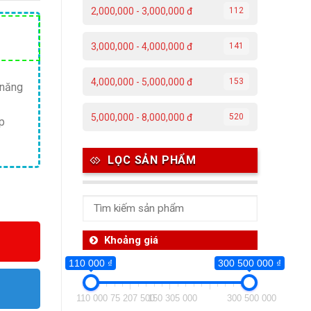
2,000,000 - 3,000,000 đ
112
Giá
3,000,000 - 4,000,000 đ
141
hiện
tại
4,000,000 - 5,000,000 đ
153
 năng
.
là:
4,850,000 ₫.
5,000,000 - 8,000,000 đ
520
ép
LỌC SẢN PHẨM
Khoảng giá
110 000 ₫
300 500 000 ₫
110 000
75 207 500
150 305 000
300 500 000