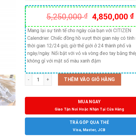
Giá
5,250,000
₫
4,850,000
₫
gốc
là:
Mang lại sự tinh tế cho ngày của bạn với CITIZEN
Calendrier. Chiếc đồng hồ vượt thời gian này có tính
5,250,000 ₫
thời gian 12/24 giờ, giờ thế giới ở 24 thành phố và
ngày/ngày. Nổi bật với vỏ và vòng đeo tay bằng th
không gỉ với mặt số màu xanh đậm
Số lượng
THÊM VÀO GIỎ HÀNG
MUA NGAY
Giao Tận Nơi Hoặc Nhận Tại Cửa Hàng
TRẢ GÓP QUA THẺ
Visa, Master, JCB