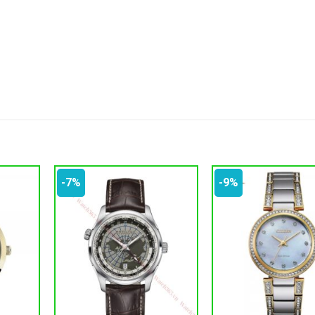
-7%
-9%