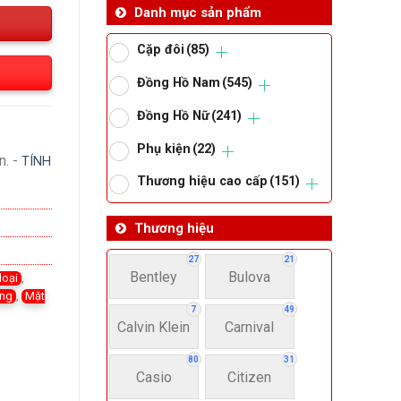
Danh mục sản phẩm
Cặp đôi
(85)
Đồng Hồ Nam
(545)
Đồng Hồ Nữ
(241)
Phụ kiện
(22)
n. -
TÍNH
Thương hiệu cao cấp
(151)
Thương hiệu
27
21
Bentley
Bulova
loại
,
áng
,
Mặt
7
49
Calvin Klein
Carnival
80
31
Casio
Citizen