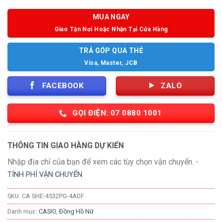
MUA NGAY
Giao Tận Nơi Hoặc Nhận Tại Cửa Hàng
TRẢ GÓP QUA THẺ
Visa, Master, JCB
FACEBOOK
ZALO
GỌI ĐIỆN: 07 0880 1001
THÔNG TIN GIAO HÀNG DỰ KIẾN
Nhập địa chỉ của bạn để xem các tùy chọn vận chuyển. -
TÍNH PHÍ VẬN CHUYỂN
SKU:
CA SHE-4532PG-4ADF
Danh mục:
CASIO
,
Đồng Hồ Nữ