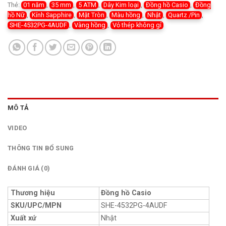
Thẻ:
01 năm
,
35 mm
,
5 ATM
,
Dây Kim loại
,
Đồng hồ Casio
,
Đồng
hồ Nữ
,
Kính Sapphire
,
Mặt Tròn
,
Màu hồng
,
Nhật
,
Quartz /Pin
,
SHE-4532PG-4AUDF
,
Vàng hồng
,
Vỏ thép không gỉ
MÔ TẢ
VIDEO
THÔNG TIN BỔ SUNG
ĐÁNH GIÁ (0)
Thương hiệu
Đồng hồ Casio
SKU/UPC/MPN
SHE-4532PG-4AUDF
Xuất xứ
Nhật