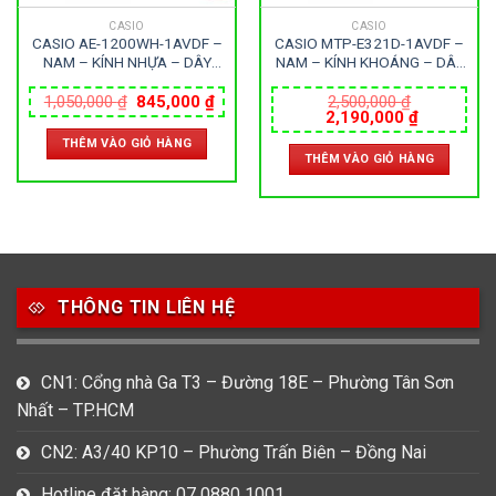
CASIO
CASIO
CASIO AE-1200WH-1AVDF –
CASIO MTP-E321D-1AVDF –
NAM – KÍNH NHỰA – DÂY
NAM – KÍNH KHOÁNG – DÂY
NHỰA – PIN – SIZE 42MM –
KIM LOẠI – PIN – SIZE
Giá
Giá
MÁY NHẬT
44.7MM – MÁY NHẬT
1,050,000
₫
845,000
₫
2,500,000
₫
gốc
hiện
Giá
Giá
2,190,000
₫
là:
tại
gốc
hiện
THÊM VÀO GIỎ HÀNG
1,050,000 ₫.
là:
là:
tại
THÊM VÀO GIỎ HÀNG
845,000 ₫.
2,500,000 ₫.
là:
0 ₫.
2,190,000
THÔNG TIN LIÊN HỆ
CN1: Cổng nhà Ga T3 – Đường 18E – Phường Tân Sơn
Nhất – TP.HCM
CN2: A3/40 KP10 – Phường Trấn Biên – Đồng Nai
Hotline đặt hàng: 07 0880 1001