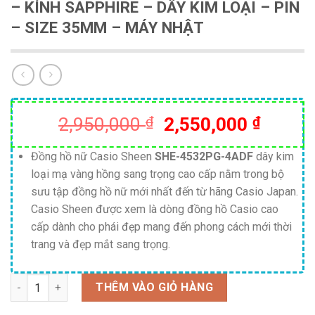
– KÍNH SAPPHIRE – DÂY KIM LOẠI – PIN
– SIZE 35MM – MÁY NHẬT
Giá
Giá
2,950,000
₫
2,550,000
₫
gốc
hiện
là:
tại
Đồng hồ nữ Casio Sheen
SHE-4532PG-4ADF
dây kim
loại mạ vàng hồng sang trọng cao cấp nằm trong bộ
2,950,000 ₫.
là:
sưu tập đồng hồ nữ mới nhất đến từ hãng Casio Japan.
2,550,
Casio Sheen được xem là dòng đồng hồ Casio cao
cấp dành cho phái đẹp mang đến phong cách mới thời
trang và đẹp mắt sang trọng.
Số lượng
THÊM VÀO GIỎ HÀNG