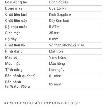
Loại đồng hồ
Đồng hồ Nữ
Dòng máy
Quartz/ Pin
Chất liệu kính
Kính Sapphire
Chất liệu dây
Dây Kim loại
Độ chịu nước
5 ATM
Size mặt
35 mm
Độ dày
8 mm
Chất liệu vỏ
Vỏ thép không gỉ 316L
Hình dạng
Mặt tròn
Màu vỏ
Vàng hồng
Màu mặt
Màu hồng
Tính năng
Lịch ngày
Bảo hành quốc tế
01 năm
Bảo hành
05 năm
tại Watch365.vn
XEM THÊM BỘ SƯU TẬP ĐỒNG HỒ TẠI: