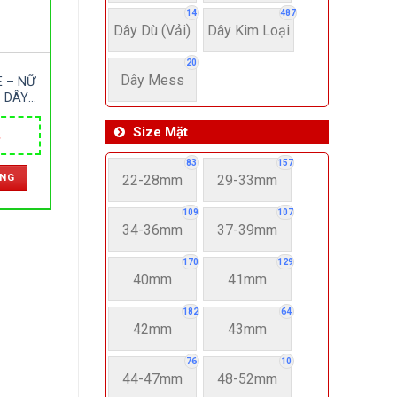
14
487
Dây Dù (Vải)
Dây Kim Loại
20
Dây Mess
E – NỮ
 DÂY
IVE –
 NHẬT
Size Mặt
Giá
hiện
83
157
tại
ÀNG
22-28mm
29-33mm
.
là:
2,900,000 ₫.
109
107
34-36mm
37-39mm
170
129
40mm
41mm
182
64
42mm
43mm
76
10
44-47mm
48-52mm