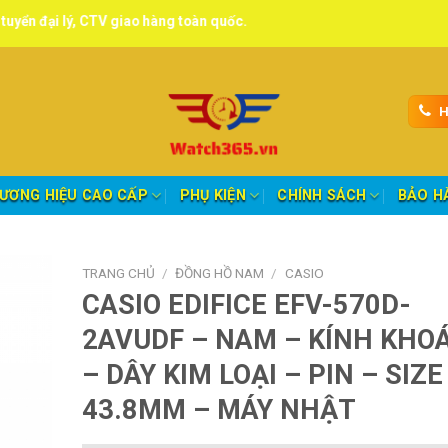
CTV giao hàng toàn quốc.
H
ƯƠNG HIỆU CAO CẤP
PHỤ KIỆN
CHÍNH SÁCH
BẢO H
TRANG CHỦ
/
ĐỒNG HỒ NAM
/
CASIO
CASIO EDIFICE EFV-570D-
2AVUDF – NAM – KÍNH KHO
– DÂY KIM LOẠI – PIN – SIZE
43.8MM – MÁY NHẬT