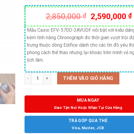
Giá
2,850,000
₫
2,590,000
₫
gốc
là:
Mẫu Casio EFV-570D-2AVUDF nổi bật với kiểu dán
kèm tính năng Chronograph đo thời gian vượt trội đ
2,850,000 ₫
trưng thuộc dòng Edifice dành cho các tín đồ yêu th
phong cách thể thao nhưng lại khoác trên mình vẻ n
lịch lãm.
Số lượng
THÊM VÀO GIỎ HÀNG
MUA NGAY
Giao Tận Nơi Hoặc Nhận Tại Cửa Hàng
TRẢ GÓP QUA THẺ
Visa, Master, JCB