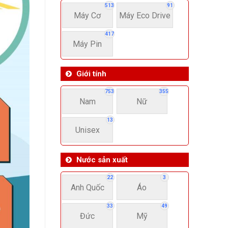
513
91
Máy Cơ
Máy Eco Drive
417
Máy Pin
Giới tính
753
355
Nam
Nữ
13
Unisex
Nước sản xuất
22
3
Anh Quốc
Áo
33
49
Đức
Mỹ