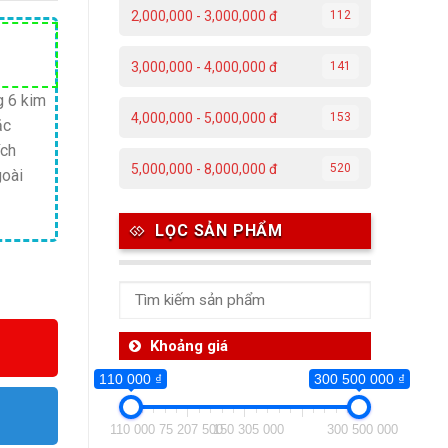
2,000,000 - 3,000,000 đ
112
Giá
3,000,000 - 4,000,000 đ
141
hiện
tại
g 6 kim
4,000,000 - 5,000,000 đ
153
ặc
.
là:
ích
2,590,000 ₫.
5,000,000 - 8,000,000 đ
520
goài
LỌC SẢN PHẨM
Khoảng giá
110 000 ₫
300 500 000 ₫
110 000
75 207 500
150 305 000
300 500 000