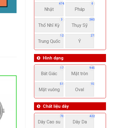
474
0
Nhật
Pháp
3
383
Thổ Nhĩ Kỳ
Thụy Sỹ
12
27
Trung Quốc
Ý
Hình dạng
17
945
Bát Giác
Mặt tròn
51
15
Mặt vuông
Oval
Chất liệu dây
73
422
Dây Cao su
Dây Da