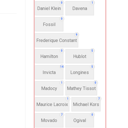
0
1
Daniel Klein
Davena
0
Fossil
9
Frederique Constant
0
5
Hamilton
Hublot
14
5
Invicta
Longines
1
0
Madocy
Mathey Tissot
1
7
Maurice Lacroix
Michael Kors
7
0
Movado
Ogival