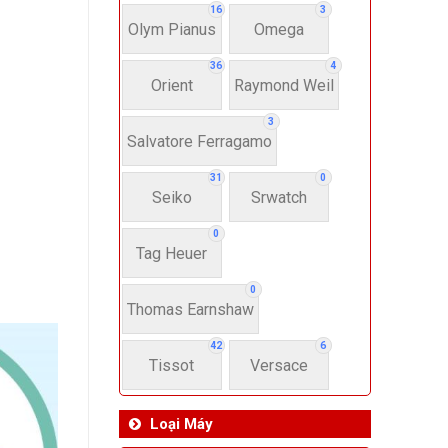
16
3
Olym Pianus
Omega
36
4
Orient
Raymond Weil
3
Salvatore Ferragamo
31
0
Seiko
Srwatch
0
Tag Heuer
0
Thomas Earnshaw
42
6
Tissot
Versace
Loại Máy