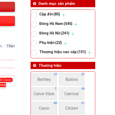
Danh mục sản phẩm
Cặp đôi
(85)
Đồng Hồ Nam
(545)
Đồng Hồ Nữ
(241)
Phụ kiện
(22)
n. -
TÍNH
Thương hiệu cao cấp
(151)
Thương hiệu
27
21
Bentley
Bulova
hồ Casio
,
Mặt
7
49
Calvin Klein
Carnival
80
31
Casio
Citizen