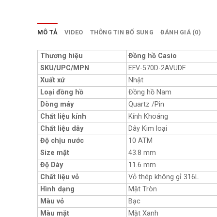
MÔ TẢ
VIDEO
THÔNG TIN BỔ SUNG
ĐÁNH GIÁ (0)
Thương hiệu
Đồng hồ Casio
SKU/UPC/MPN
EFV-570D-2AVUDF
Xuất xứ
Nhật
Loại đồng hồ
Đồng hồ Nam
Dòng máy
Quartz /Pin
Chất liệu kính
Kính Khoáng
Chất liệu dây
Dây Kim loại
Độ chịu nước
10 ATM
Size mặt
43.8 mm
Độ Dày
11.6 mm
Chất liệu vỏ
Vỏ thép không gỉ 316L
Hình dạng
Mặt Tròn
Màu vỏ
Bạc
Màu mặt
Mặt Xanh