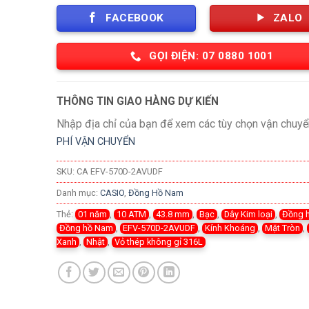
FACEBOOK
ZALO
GỌI ĐIỆN: 07 0880 1001
THÔNG TIN GIAO HÀNG DỰ KIẾN
Nhập địa chỉ của bạn để xem các tùy chọn vận chuyể
PHÍ VẬN CHUYỂN
SKU:
CA EFV-570D-2AVUDF
Danh mục:
CASIO
,
Đồng Hồ Nam
Thẻ:
01 năm
,
10 ATM
,
43.8 mm
,
Bạc
,
Dây Kim loại
,
Đồng 
Đồng hồ Nam
,
EFV-570D-2AVUDF
,
Kính Khoáng
,
Mặt Tròn
,
Xanh
,
Nhật
,
Vỏ thép không gỉ 316L