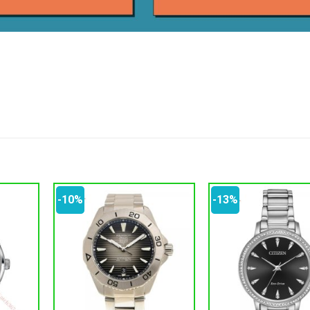
-10%
-13%