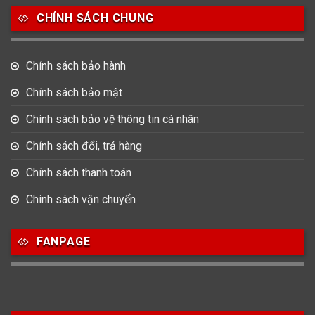
CHÍNH SÁCH CHUNG
0
0
42
Tag Heuer
Thomas Earnshaw
Tissot
Chính sách bảo hành
6
Versace
Chính sách bảo mật
Chính sách bảo vệ thông tin cá nhân
Loại Máy
Chính sách đổi, trả hàng
513
91
417
Máy Cơ
Máy Eco Drive
Máy Pin
Chính sách thanh toán
Chính sách vận chuyển
Giới tính
FANPAGE
753
355
13
Nam
Nữ
Unisex
Nước sản xuất