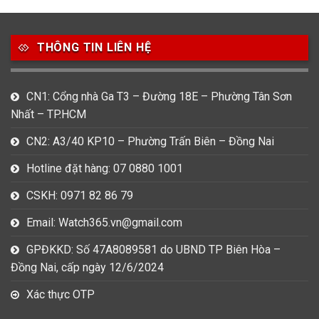
49
80
31
Carnival
Casio
Citizen
THÔNG TIN LIÊN HỆ
0
1
0
Daniel Klein
Davena
Fossil
9
0
5
CN1: Cổng nhà Ga T3 – Đường 18E – Phường Tân Sơn
Frederique Constant
Hamilton
Hublot
Nhất – TP.HCM
14
5
1
CN2: A3/40 KP10 – Phường Trấn Biên – Đồng Nai
Invicta
Longines
Madocy
Hotline đặt hàng: 07 0880 1001
0
1
7
Mathey Tissot
Maurice Lacroix
Michael Kors
CSKH: 0971 82 86 79
7
0
16
Email: Watch365.vn@gmail.com
Movado
Ogival
Olym Pianus
GPĐKKD: Số 47A8089581 do UBND TP Biên Hòa –
3
36
4
Đồng Nai, cấp ngày 12/6/2024
Omega
Orient
Raymond Weil
Xác thực OTP
3
31
0
Salvatore Ferragamo
Seiko
Srwatch