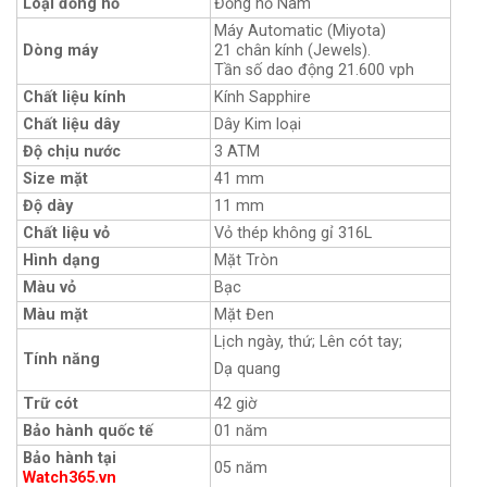
Loại đồng hồ
Đồng hồ Nam
Máy Automatic (Miyota)
Dòng máy
21 chân kính (Jewels).
Tần số dao động 21.600 vph
Chất liệu kính
Kính Sapphire
Chất liệu dây
Dây Kim loại
Độ chịu nước
3 ATM
Size mặt
41 mm
Độ dày
11 mm
Chất liệu vỏ
Vỏ thép không gỉ 316L
Hình dạng
Mặt Tròn
Màu vỏ
Bạc
Màu mặt
Mặt Đen
Lịch ngày, thứ; Lên cót tay;
Tính năng
Dạ quang
Trữ cót
42 giờ
Bảo hành quốc tế
01 năm
Bảo hành tại
05 năm
Watch365.vn