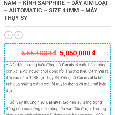
NAM – KÍNH SAPPHIRE – DÂY KIM LOẠI
– AUTOMATIC – SIZE 41MM – MÁY
THỤY SỸ
Giá
Giá
6,550,000
₫
5,050,000
₫
gốc
hiện
là:
tại
– Nói đến thương hiệu đồng hồ
Carnival
chắc hẳn không
còn xa lạ với người chơi đồng hồ. Thương hiệu
Carnival
ra
6,550,000 ₫.
là:
đời vào năm 1986 tại Thụy Sỹ. Đồng hồ
Carnival
là kết
5,050,
tinh của những giá trị cốt lõi truyền thống và mẫu mã hiện
đại.
– Bởi vậy thương hiệu
Carnival
tạo nên sự sang trọng
đẳng cấp của riêng mà không lẫn vào đâu được. Thương