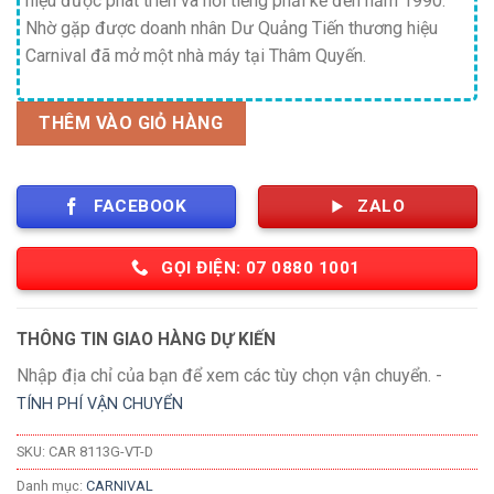
hiệu được phát triển và nổi tiếng phải kể đến năm 1990.
Nhờ gặp được doanh nhân Dư Quảng Tiến thương hiệu
Carnival đã mở một nhà máy tại Thâm Quyến.
THÊM VÀO GIỎ HÀNG
FACEBOOK
ZALO
GỌI ĐIỆN: 07 0880 1001
THÔNG TIN GIAO HÀNG DỰ KIẾN
Nhập địa chỉ của bạn để xem các tùy chọn vận chuyển. -
TÍNH PHÍ VẬN CHUYỂN
SKU:
CAR 8113G-VT-D
Danh mục:
CARNIVAL