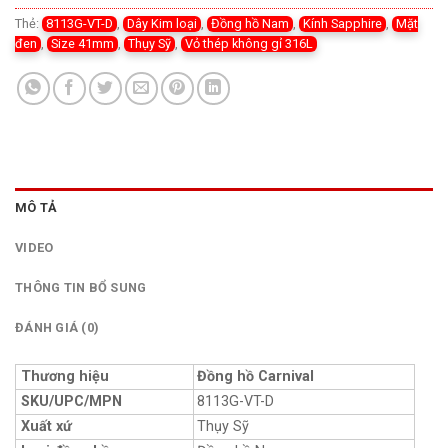
Thẻ:
8113G-VT-D
,
Dây Kim loại
,
Đồng hồ Nam
,
Kính Sapphire
,
Mặt
đen
,
Size 41mm
,
Thụy Sỹ
,
Vỏ thép không gỉ 316L
MÔ TẢ
VIDEO
THÔNG TIN BỔ SUNG
ĐÁNH GIÁ (0)
Thương hiệu
Đồng hồ Carnival
SKU/UPC/MPN
8113G-VT-D
Xuất xứ
Thụy Sỹ