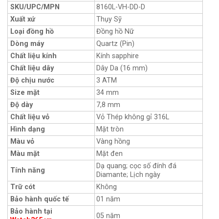
SKU/UPC/MPN
8160L-VH-DD-D
Xuất xứ
Thụy Sỹ
Loại đồng hồ
Đồng hồ Nữ
Dòng máy
Quartz (Pin)
Chất liệu kính
Kính sapphire
Chất liệu dây
Dây Da (16 mm)
Độ chịu nước
3 ATM
Size mặt
34 mm
Độ dày
7,8 mm
Chất liệu vỏ
Vỏ Thép không gỉ 316L
Hình dạng
Mặt tròn
Màu vỏ
Vàng hồng
Màu mặt
Mặt đen
Dạ quang; cọc số đính đá
Tính năng
Diamante; Lịch ngày
Trữ cót
Không
Bảo hành quốc tế
01 năm
Bảo hành tại
05 năm