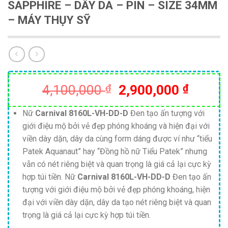
SAPPHIRE – DÂY DA – PIN – SIZE 34MM
– MÁY THỤY SỸ
Giá
Giá
4,100,000
₫
2,900,000
₫
gốc
hiện
là:
tại
Nữ
Carnival 8160L-VH-DD-D
Đen tạo ấn tượng với
giới điệu mộ bởi vẻ đẹp phóng khoáng và hiện đại với
4,100,000 ₫.
là:
viền dày dặn, dây da cùng form dáng được ví như “tiểu
2,900,
Patek Aquanaut” hay “Đồng hồ nữ Tiểu Patek” nhưng
vẫn có nét riêng biệt và quan trọng là giá cả lại cực kỳ
hợp túi tiền. Nữ
Carnival 8160L-VH-DD-D
Đen tạo ấn
tượng với giới điệu mộ bởi vẻ đẹp phóng khoáng, hiện
đại với viền dày dặn, dây da tạo nét riêng biệt và quan
trọng là giá cả lại cực kỳ hợp túi tiền.