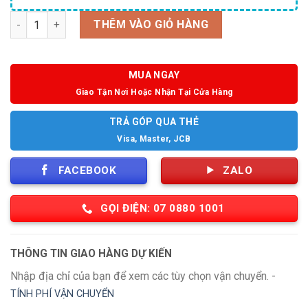
Số lượng
THÊM VÀO GIỎ HÀNG
MUA NGAY
Giao Tận Nơi Hoặc Nhận Tại Cửa Hàng
TRẢ GÓP QUA THẺ
Visa, Master, JCB
FACEBOOK
ZALO
GỌI ĐIỆN: 07 0880 1001
THÔNG TIN GIAO HÀNG DỰ KIẾN
Nhập địa chỉ của bạn để xem các tùy chọn vận chuyển. -
TÍNH PHÍ VẬN CHUYỂN