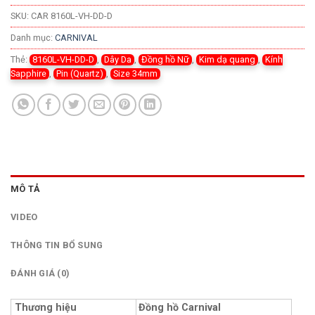
SKU:
CAR 8160L-VH-DD-D
Danh mục:
CARNIVAL
Thẻ:
8160L-VH-DD-D
,
Dây Da
,
Đồng hồ Nữ
,
Kim dạ quang
,
Kính
Sapphire
,
Pin (Quartz)
,
Size 34mm
MÔ TẢ
VIDEO
THÔNG TIN BỔ SUNG
ĐÁNH GIÁ (0)
Thương hiệu
Đồng hồ Carnival