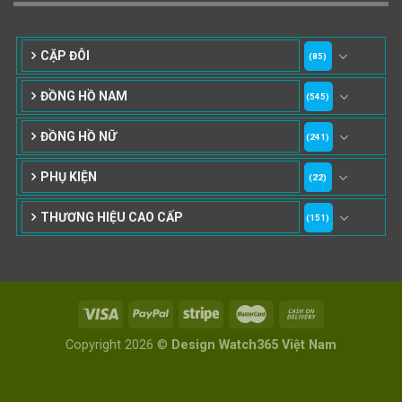
182
64
76
42mm
43mm
44-47mm
CẶP ĐÔI
(85)
10
1
ĐỒNG HỒ NAM
48-52mm
53-56mm
(545)
ĐỒNG HỒ NỮ
(241)
PHỤ KIỆN
(22)
THƯƠNG HIỆU CAO CẤP
(151)
Copyright 2026 ©
Design Watch365 Việt Nam