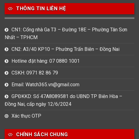
753
355
13
THÔNG TIN LIÊN HỆ
Nam
Nữ
Unisex
CN1: Cổng nhà Ga T3 – Đường 18E – Phường Tân Sơn
Nước sản xuất
Nhất – TP.HCM
22
3
33
Anh Quốc
Áo
Đức
CN2: A3/40 KP10 – Phường Trấn Biên – Đồng Nai
Hotline đặt hàng: 07 0880 1001
49
474
0
Mỹ
Nhật
Pháp
CSKH: 0971 82 86 79
3
383
12
Email: Watch365.vn@gmail.com
Thổ Nhĩ Kỳ
Thụy Sỹ
Trung Quốc
GPĐKKD: Số 47A8089581 do UBND TP Biên Hòa –
27
Đồng Nai, cấp ngày 12/6/2024
Ý
Xác thực OTP
Hình dạng
CHÍNH SÁCH CHUNG
17
945
51