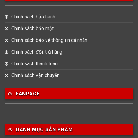
Bát Giác
Mặt tròn
Mặt vuông
Chính sách bảo hành
15
Oval
Chính sách bảo mật
Chính sách bảo vệ thông tin cá nhân
Chất liệu dây
Chính sách đổi, trả hàng
73
422
14
Dây Cao su
Dây Da
Dây Dù (Vải)
Chính sách thanh toán
487
20
Chính sách vận chuyển
Dây Kim Loại
Dây Mess
FANPAGE
Size Mặt
83
157
109
22-28mm
29-33mm
34-36mm
DANH MỤC SẢN PHẨM
107
170
129
37-39mm
40mm
41mm