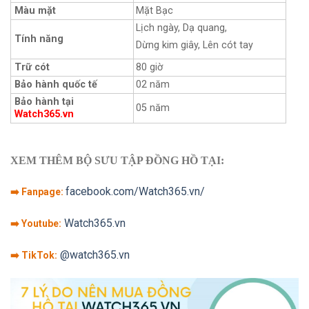
Màu mặt
Mặt Bạc
Lịch ngày, Dạ quang,
Tính năng
Dừng kim giây, Lên cót tay
Trữ cót
80 giờ
Bảo hành quốc tế
02 năm
Bảo hành tại
05 năm
Watch365.vn
XEM THÊM BỘ SƯU TẬP ĐỒNG HỒ TẠI:
facebook.com/Watch365.vn/
➡️ Fanpage:
Watch365.vn
➡️ Youtube:
@watch365.vn
➡️ TikTok: