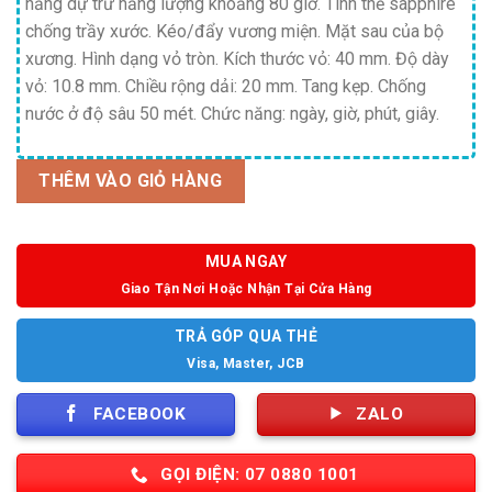
năng dự trữ năng lượng khoảng 80 giờ. Tinh thể sapphire
chống trầy xước. Kéo/đẩy vương miện. Mặt sau của bộ
xương. Hình dạng vỏ tròn. Kích thước vỏ: 40 mm. Độ dày
vỏ: 10.8 mm. Chiều rộng dải: 20 mm. Tang kẹp. Chống
nước ở độ sâu 50 mét. Chức năng: ngày, giờ, phút, giây.
THÊM VÀO GIỎ HÀNG
MUA NGAY
Giao Tận Nơi Hoặc Nhận Tại Cửa Hàng
TRẢ GÓP QUA THẺ
Visa, Master, JCB
FACEBOOK
ZALO
GỌI ĐIỆN: 07 0880 1001