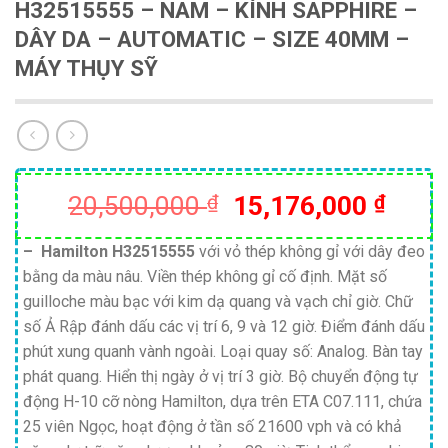
H32515555 – NAM – KÍNH SAPPHIRE –
DÂY DA – AUTOMATIC – SIZE 40MM –
MÁY THỤY SỸ
Giá
Giá
20,500,000
₫
15,176,000
₫
gốc
hiện
là:
tại
–
Hamilton H32515555
với vỏ thép không gỉ với dây đeo
bằng da màu nâu. Viền thép không gỉ cố định. Mặt số
20,500,000 ₫.
là:
guilloche màu bạc với kim dạ quang và vạch chỉ giờ. Chữ
15,17
số Ả Rập đánh dấu các vị trí 6, 9 và 12 giờ. Điểm đánh dấu
phút xung quanh vành ngoài. Loại quay số: Analog. Bàn tay
phát quang. Hiển thị ngày ở vị trí 3 giờ. Bộ chuyển động tự
động H-10 cỡ nòng Hamilton, dựa trên ETA C07.111, chứa
25 viên Ngọc, hoạt động ở tần số 21600 vph và có khả