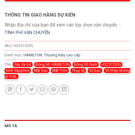
THÔNG TIN GIAO HÀNG DỰ KIẾN
Nhập địa chỉ của bạn để xem các tùy chọn vận chuyển. -
TÍNH PHÍ VẬN CHUYỂN
SKU:
H32515555
Danh mục:
HAMILTON
,
Thương hiệu cao cấp
Thẻ:
Dây da bò
,
Đồng hồ HAMILTON
,
Đồng hồ Nam
,
H32515555
,
Kính Sapphire
,
Mặt bạc
,
Mặt Tròn
,
Thụy Sỹ
,
Vỏ bạc
,
Vỏ thép không
gỉ 316L
MÔ TẢ