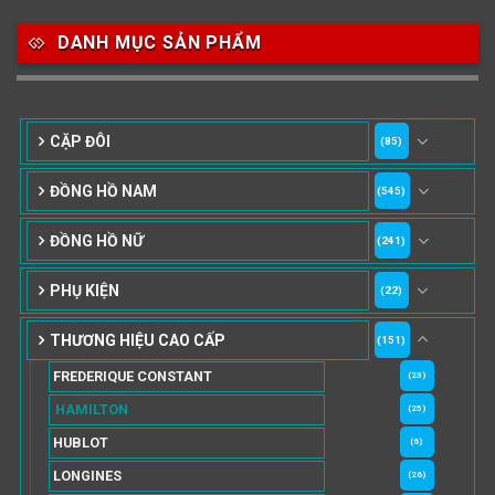
DANH MỤC SẢN PHẨM
CẶP ĐÔI
(85)
ĐỒNG HỒ NAM
(545)
ĐỒNG HỒ NỮ
(241)
PHỤ KIỆN
(22)
THƯƠNG HIỆU CAO CẤP
(151)
FREDERIQUE CONSTANT
(23)
HAMILTON
(25)
HUBLOT
(6)
LONGINES
(26)