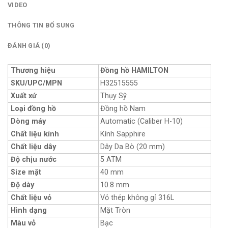
VIDEO
THÔNG TIN BỔ SUNG
ĐÁNH GIÁ (0)
Thương hiệu
Đồng hồ HAMILTON
SKU/UPC/MPN
H32515555
Xuất xứ
Thụy Sỹ
Loại đồng hồ
Đồng hồ Nam
Dòng máy
Automatic (Caliber H-10)
Chất liệu kính
Kính Sapphire
Chất liệu dây
Dây Da Bò (20 mm)
Độ chịu nước
5 ATM
Size mặt
40 mm
Độ dày
10.8 mm
Chất liệu vỏ
Vỏ thép không gỉ 316L
Hình dạng
Mặt Tròn
Màu vỏ
Bạc