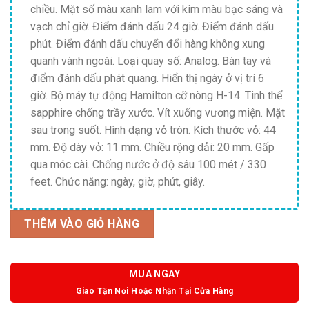
chiều. Mặt số màu xanh lam với kim màu bạc sáng và
vạch chỉ giờ. Điểm đánh dấu 24 giờ. Điểm đánh dấu
phút. Điểm đánh dấu chuyển đổi hàng không xung
quanh vành ngoài. Loại quay số: Analog. Bàn tay và
điểm đánh dấu phát quang. Hiển thị ngày ở vị trí 6
giờ. Bộ máy tự động Hamilton cỡ nòng H-14. Tinh thể
sapphire chống trầy xước. Vít xuống vương miện. Mặt
sau trong suốt. Hình dạng vỏ tròn. Kích thước vỏ: 44
mm. Độ dày vỏ: 11 mm. Chiều rộng dải: 20 mm. Gấp
qua móc cài. Chống nước ở độ sâu 100 mét / 330
feet. Chức năng: ngày, giờ, phút, giây.
THÊM VÀO GIỎ HÀNG
MUA NGAY
Giao Tận Nơi Hoặc Nhận Tại Cửa Hàng