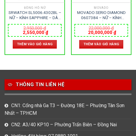
ĐỒNG HỒ NỮ
MOVADO
SRWATCH SL5006.4302BL –
MOVADO SERIO DIAMOND
NỮ – KÍNH SAPPHIRE – DÂY
0607384 – NỮ – KÍNH
DA – PIN – SIZE 34MM –
SAPPHIRE – DÂY KIM LOẠI –
MÁY NHẬT
PIN – SIZE 28MM – MÁY
2,950,000
₫
22,000,000
₫
Giá
Giá
Giá
Giá
2,550,000
₫
20,000,000
₫
THỤY SỸ
gốc
hiện
gốc
hiện
là:
tại
là:
tại
THÊM VÀO GIỎ HÀNG
THÊM VÀO GIỎ HÀNG
2,950,000 ₫.
là:
22,000,000 ₫.
là:
000 ₫.
2,550,000 ₫.
20,000,0
THÔNG TIN LIÊN HỆ
CN1: Cổng nhà Ga T3 – Đường 18E – Phường Tân Sơn
Nhất – TP.HCM
CN2: A3/40 KP10 – Phường Trấn Biên – Đồng Nai