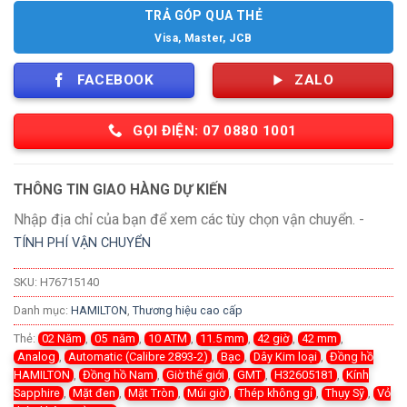
TRẢ GÓP QUA THẺ
Visa, Master, JCB
FACEBOOK
ZALO
GỌI ĐIỆN: 07 0880 1001
THÔNG TIN GIAO HÀNG DỰ KIẾN
Nhập địa chỉ của bạn để xem các tùy chọn vận chuyển. -
TÍNH PHÍ VẬN CHUYỂN
SKU:
H76715140
Danh mục:
HAMILTON
,
Thương hiệu cao cấp
Thẻ:
02 Năm
,
05 năm
,
10 ATM
,
11.5 mm
,
42 giờ
,
42 mm
,
Analog
,
Automatic (Calibre 2893-2)
,
Bạc
,
Dây Kim loại
,
Đồng hồ
HAMILTON
,
Đồng hồ Nam
,
Giờ thế giới
,
GMT
,
H32605181
,
Kính
Sapphire
,
Mặt đen
,
Mặt Tròn
,
Múi giờ
,
Thép không gỉ
,
Thụy Sỹ
,
Vỏ