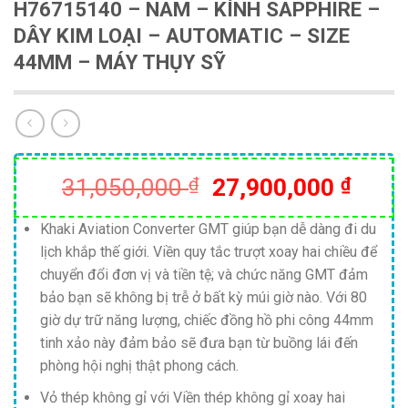
H76715140 – NAM – KÍNH SAPPHIRE –
DÂY KIM LOẠI – AUTOMATIC – SIZE
44MM – MÁY THỤY SỸ
Giá
Giá
31,050,000
₫
27,900,000
₫
gốc
hiện
là:
tại
Khaki Aviation Converter GMT giúp bạn dễ dàng đi du
lịch khắp thế giới. Viền quy tắc trượt xoay hai chiều để
31,050,000 ₫.
là:
chuyển đổi đơn vị và tiền tệ; và chức năng GMT đảm
27,90
bảo bạn sẽ không bị trễ ở bất kỳ múi giờ nào. Với 80
giờ dự trữ năng lượng, chiếc đồng hồ phi công 44mm
tinh xảo này đảm bảo sẽ đưa bạn từ buồng lái đến
phòng hội nghị thật phong cách.
Vỏ thép không gỉ với Viền thép không gỉ xoay hai