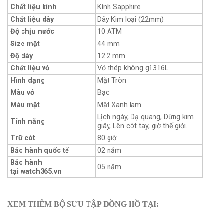
Chất liệu kính
Kính Sapphire
Chất liệu dây
Dây Kim loại (22mm)
Độ chịu nước
10 ATM
Size mặt
44 mm
Độ dày
12.2 mm
Chất liệu vỏ
Vỏ thép không gỉ 316L
Hình dạng
Mặt Tròn
Màu vỏ
Bạc
Màu mặt
Mặt Xanh lam
Lịch ngày, Dạ quang, Dừng kim
Tính năng
giây, Lên cót tay, giờ thế giới.
Trữ cót
80 giờ
Bảo hành quốc tế
02 năm
Bảo hành
05 năm
tại watch365.vn
XEM THÊM BỘ SƯU TẬP ĐỒNG HỒ TẠI: