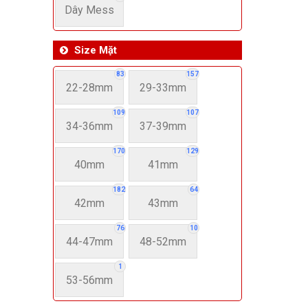
Dây Mess
Size Mặt
83
157
22-28mm
29-33mm
109
107
34-36mm
37-39mm
170
129
40mm
41mm
182
64
42mm
43mm
76
10
44-47mm
48-52mm
1
53-56mm