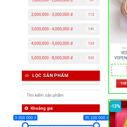
1,000,000 - 2,000,000 đ
3 350 000 ₫
2,000,000 - 3,000,000 đ
112
3 350 000
3,000,000 - 4,000,000 đ
141
Da
4,000,000 - 5,000,000 đ
153
C
TH
VE
Đ
VSPEN
5,000,000 - 8,000,000 đ
520
KHOÁNG
Đ
PIN –
LỌC SẢN PHẨM
P
THÊ
T
-13%
Th
Khoảng giá
3 350 000 ₫
35 100 000 ₫
Ben