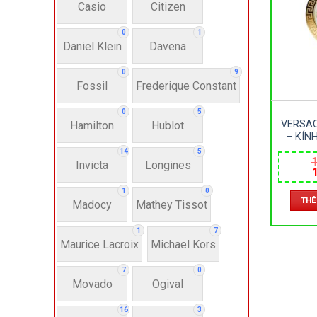
Casio
Citizen
N
0
1
Daniel Klein
Davena
Nư
0
9
Fossil
Frederique Constant
Anh
0
5
VERSAC
Hamilton
Hublot
– KÍN
Thụ
KIM L
14
5
1
35M
Invicta
Longines
l
Hì
1
0
THÊ
1
Madocy
Mathey Tissot
Bát
1
7
Maurice Lacroix
Michael Kors
7
0
Chấ
Movado
Ogival
16
3