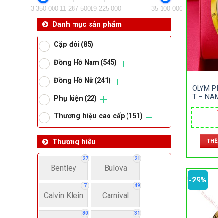
3 350 000
11 287 500
19 225 000
35 100 000
Da
Danh mục sản phẩm
Cặp đôi
(85)
Ma
Đồng Hồ Nam
(545)
Đồng Hồ Nữ
(241)
Om
OLYM P
T – NA
Phụ kiện
(22)
– 
Thoma
AUTOM
Thương hiệu cao cấp
(151)
THÊ
Thương hiệu
Lo
27
21
Bentley
Bulova
Má
-29%
7
49
Calvin Klein
Carnival
Giớ
80
31