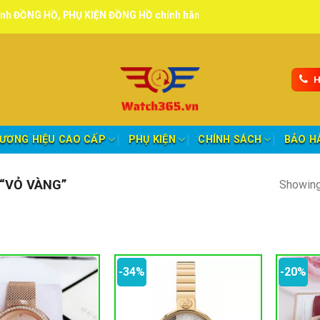
Ồ, PHỤ KIỆN ĐỒNG HỒ chính hãng, tuyển đại lý, CTV giao hàng toàn 
H
ƯƠNG HIỆU CAO CẤP
PHỤ KIỆN
CHÍNH SÁCH
BẢO H
“VỎ VÀNG”
Showing 
-34%
-20%
oảng giá