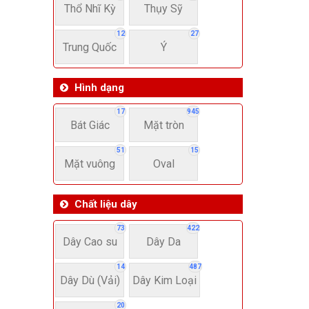
Thổ Nhĩ Kỳ
Thụy Sỹ
12
27
Trung Quốc
Ý
Hình dạng
17
945
Bát Giác
Mặt tròn
51
15
Mặt vuông
Oval
Chất liệu dây
73
422
Dây Cao su
Dây Da
14
487
Dây Dù (Vải)
Dây Kim Loại
20