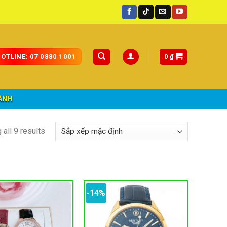
quốc.
0
₫
OTLINE: 07 0880 1001
ÀNH
all 9 results
-14%