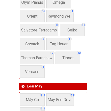
Dây 
Olym Pianus
Omega
36
4
Orient
Raymond Weil
Si
3
31
Salvatore Ferragamo
Seiko
22-
0
0
Srwatch
Tag Heuer
4
0
42
Thomas Earnshaw
Tissot
6
Versace
Loại Máy
513
91
Máy Cơ
Máy Eco Drive
417