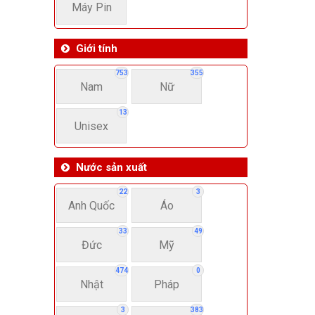
Máy Pin
Giới tính
753
355
Nam
Nữ
13
Unisex
Nước sản xuất
22
3
Anh Quốc
Áo
33
49
Đức
Mỹ
474
0
Nhật
Pháp
3
383