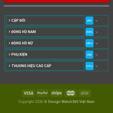
37-39mm
40mm
41mm
182
64
76
42mm
43mm
44-47mm
CẶP ĐÔI
(85)
10
1
ĐỒNG HỒ NAM
48-52mm
53-56mm
(545)
ĐỒNG HỒ NỮ
(241)
PHỤ KIỆN
(22)
THƯƠNG HIỆU CAO CẤP
(151)
Copyright 2026 ©
Design Watch365 Việt Nam