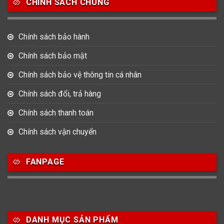
CHÍNH SÁCH CHUNG
17
945
51
Bát Giác
Mặt tròn
Mặt vuông
Chính sách bảo hành
15
Oval
Chính sách bảo mật
Chính sách bảo vệ thông tin cá nhân
Chất liệu dây
Chính sách đổi, trả hàng
73
422
14
Dây Cao su
Dây Da
Dây Dù (Vải)
Chính sách thanh toán
487
20
Chính sách vận chuyển
Dây Kim Loại
Dây Mess
FANPAGE
Size Mặt
83
157
109
22-28mm
29-33mm
34-36mm
DANH MỤC SẢN PHẨM
107
170
129