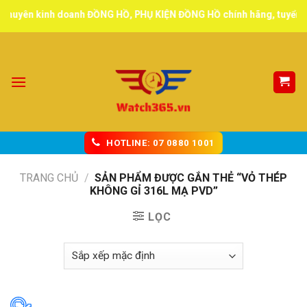
Skip
uyên kinh doanh ĐỒNG HỒ, PHỤ KIỆN ĐỒNG HỒ chính hãng, tuyển đại l
to
content
HOTLINE: 07 0880 1001
TRANG CHỦ
/
SẢN PHẨM ĐƯỢC GẮN THẺ “VỎ THÉP
KHÔNG GỈ 316L MẠ PVD”
LỌC