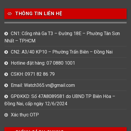
753
355
13
THÔNG TIN LIÊN HỆ
Nam
Nữ
Unisex
CN1: Cổng nhà Ga T3 – Đường 18E – Phường Tân Sơn
Nước sản xuất
Nhất – TP.HCM
22
3
33
Anh Quốc
Áo
Đức
CN2: A3/40 KP10 – Phường Trấn Biên – Đồng Nai
Hotline đặt hàng: 07 0880 1001
49
474
0
Mỹ
Nhật
Pháp
CSKH: 0971 82 86 79
3
383
12
Email: Watch365.vn@gmail.com
Thổ Nhĩ Kỳ
Thụy Sỹ
Trung Quốc
GPĐKKD: Số 47A8089581 do UBND TP Biên Hòa –
27
Đồng Nai, cấp ngày 12/6/2024
Ý
Xác thực OTP
Hình dạng