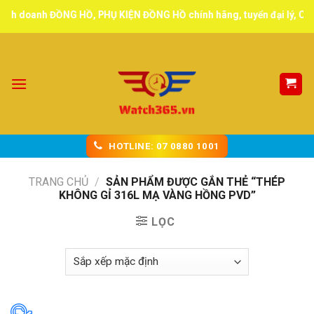
Skip
h doanh ĐỒNG HỒ, PHỤ KIỆN ĐỒNG HỒ chính hãng, tuyển đại lý, CTV g
to
content
HOTLINE: 07 0880 1001
TRANG CHỦ
/
SẢN PHẨM ĐƯỢC GẮN THẺ “THÉP
KHÔNG GỈ 316L MẠ VÀNG HỒNG PVD”
LỌC