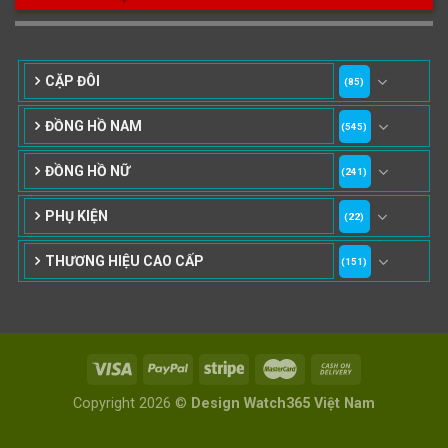
37-39mm
40mm
41mm
182
64
76
42mm
43mm
44-47mm
CẶP ĐÔI
(85)
10
1
ĐỒNG HỒ NAM
48-52mm
53-56mm
(545)
ĐỒNG HỒ NỮ
(241)
PHỤ KIỆN
(22)
THƯƠNG HIỆU CAO CẤP
(151)
Copyright 2026 ©
Design Watch365 Việt Nam