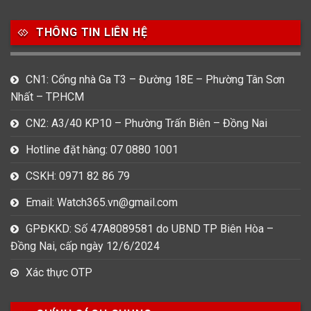
753
355
13
THÔNG TIN LIÊN HỆ
Nam
Nữ
Unisex
CN1: Cổng nhà Ga T3 – Đường 18E – Phường Tân Sơn
Nước sản xuất
Nhất – TP.HCM
22
3
33
Anh Quốc
Áo
Đức
CN2: A3/40 KP10 – Phường Trấn Biên – Đồng Nai
Hotline đặt hàng: 07 0880 1001
49
474
0
Mỹ
Nhật
Pháp
CSKH: 0971 82 86 79
3
383
12
Email: Watch365.vn@gmail.com
Thổ Nhĩ Kỳ
Thụy Sỹ
Trung Quốc
GPĐKKD: Số 47A8089581 do UBND TP Biên Hòa –
27
Đồng Nai, cấp ngày 12/6/2024
Ý
Xác thực OTP
Hình dạng