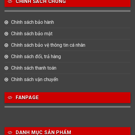
CHÍNH SÁCH CHUNG
17
945
51
Bát Giác
Mặt tròn
Mặt vuông
Chính sách bảo hành
15
Oval
Chính sách bảo mật
Chính sách bảo vệ thông tin cá nhân
Chất liệu dây
Chính sách đổi, trả hàng
73
422
14
Dây Cao su
Dây Da
Dây Dù (Vải)
Chính sách thanh toán
487
20
Chính sách vận chuyển
Dây Kim Loại
Dây Mess
FANPAGE
Size Mặt
83
157
109
22-28mm
29-33mm
34-36mm
DANH MỤC SẢN PHẨM
107
170
129