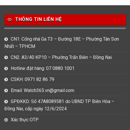
Salvatore Ferragamo
Seiko
Srwatch
0
0
42
THÔNG TIN LIÊN HỆ
Tag Heuer
Thomas Earnshaw
Tissot
6
CN1: Cổng nhà Ga T3 – Đường 18E – Phường Tân Sơn
Versace
Nhất – TP.HCM
CN2: A3/40 KP10 – Phường Trấn Biên – Đồng Nai
Loại Máy
Hotline đặt hàng: 07 0880 1001
513
91
417
Máy Cơ
Máy Eco Drive
Máy Pin
CSKH: 0971 82 86 79
Email: Watch365.vn@gmail.com
Giới tính
GPĐKKD: Số 47A8089581 do UBND TP Biên Hòa –
753
355
13
Đồng Nai, cấp ngày 12/6/2024
Nam
Nữ
Unisex
Xác thực OTP