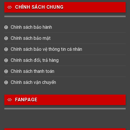
Nước sản xuất
CHÍNH SÁCH CHUNG
22
3
33
Anh Quốc
Áo
Đức
Chính sách bảo hành
49
474
0
Mỹ
Nhật
Pháp
Chính sách bảo mật
3
383
12
Chính sách bảo vệ thông tin cá nhân
Thổ Nhĩ Kỳ
Thụy Sỹ
Trung Quốc
Chính sách đổi, trả hàng
27
Ý
Chính sách thanh toán
Chính sách vận chuyển
Hình dạng
17
945
51
FANPAGE
Bát Giác
Mặt tròn
Mặt vuông
15
Oval