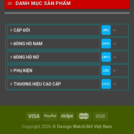
DANH MỤC SẢN PHẨM
Chất liệu dây
73
422
14
Dây Cao su
Dây Da
Dây Dù (Vải)
CẶP ĐÔI
(85)
487
20
ĐỒNG HỒ NAM
(545)
Dây Kim Loại
Dây Mess
ĐỒNG HỒ NỮ
(241)
Size Mặt
PHỤ KIỆN
(22)
83
157
109
22-28mm
29-33mm
34-36mm
THƯƠNG HIỆU CAO CẤP
(151)
107
170
129
37-39mm
40mm
41mm
182
64
76
42mm
43mm
44-47mm
Copyright 2026 ©
Design Watch365 Việt Nam
10
1