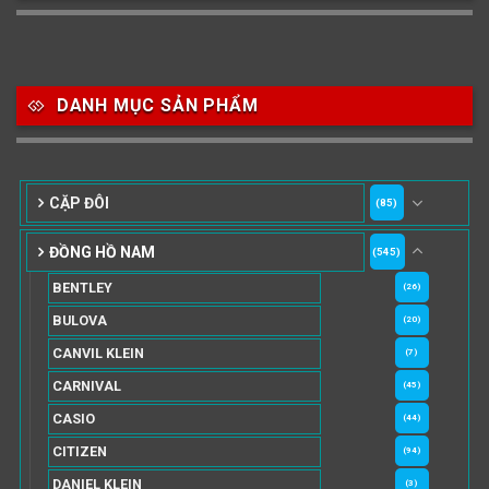
DANH MỤC SẢN PHẨM
CẶP ĐÔI
(85)
ĐỒNG HỒ NAM
(545)
BENTLEY
(26)
BULOVA
(20)
CANVIL KLEIN
(7)
CARNIVAL
(45)
CASIO
(44)
CITIZEN
(94)
DANIEL KLEIN
(3)