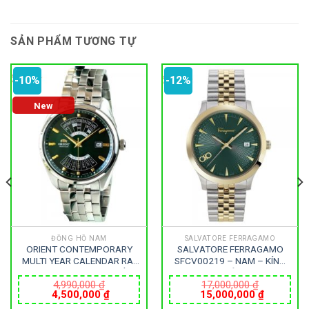
SẢN PHẨM TƯƠNG TỰ
-10%
-12%
New
ĐỒNG HỒ NAM
SALVATORE FERRAGAMO
ORIENT CONTEMPORARY
SALVATORE FERRAGAMO
MULTI YEAR CALENDAR RA-
SFCV00219 – NAM – KÍNH
BA0002E10B – NAM – KÍNH
SAPPHIRE – DÂY KIM LOẠI –
KHOÁNG – DÂY KIM LOẠI –
PIN – SIZE 40MM – MÁY
4,990,000
₫
17,000,000
₫
Giá
Giá
Giá
Giá
4,500,000
₫
15,000,000
₫
AUTOMATIC – SIZE 43.5MM
ITALIA
gốc
hiện
gốc
hiện
– MÁY NHẬT