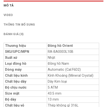
MÔ TẢ
VIDEO
THÔNG TIN BỔ SUNG
ĐÁNH GIÁ (0)
Thương hiệu
Đồng hồ Orient
SKU/UPC/MPN
RA-BA0003L10B
Xuất xứ
Nhật
Loại đồng hồ
Đồng hồ Nam
Dòng máy
Automatic (Cal.F6D2)
Chất liệu kính
Kính Khoáng (Mineral Crystal)
Chất liệu dây
Dây Kim loại
Độ chịu nước
5 ATM
Size mặt
43.5 mm
Độ dày
13 mm
Chất liệu vỏ
Thép không gỉ 316L