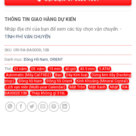
THÔNG TIN GIAO HÀNG DỰ KIẾN
Nhập địa chỉ của bạn để xem các tùy chọn vận chuyển. -
TÍNH PHÍ VẬN CHUYỂN
SKU:
ORI RA-BA0003L10B
Danh mục:
Đồng Hồ Nam
,
ORIENT
Thẻ:
01 năm
,
05 năm
,
13 mm
,
40 giờ
,
43.5 mm
,
5 ATM
,
Automatic (Máy Cal.F6D2)
,
Bạc
,
Dây Kim loại
,
Dừng kim dây (hacking
stop)
,
Đồng hồ Nam
,
Đồng hồ Orient
,
Kính Khoáng (Mineral Crystal)
,
Lịch vạn niên (Multi-year Calendar)
,
Mặt Tròn
,
Mặt Xanh
,
Nhật
,
RA-
BA0002E10B
,
Thép không gỉ 316L