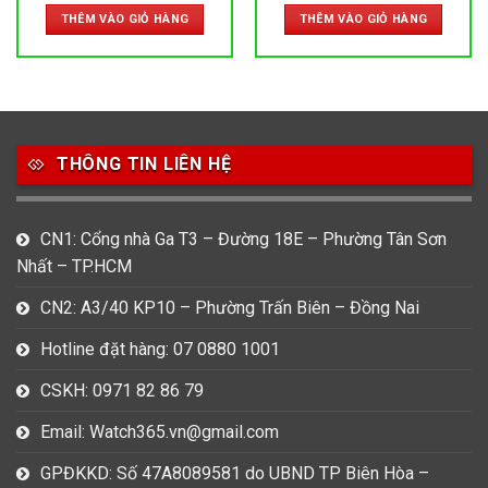
là:
tại
là:
tại
THÊM VÀO GIỎ HÀNG
THÊM VÀO GIỎ HÀNG
4,990,000 ₫.
là:
17,000,000 ₫.
là:
0 ₫.
4,500,000 ₫.
15,000,0
THÔNG TIN LIÊN HỆ
CN1: Cổng nhà Ga T3 – Đường 18E – Phường Tân Sơn
Nhất – TP.HCM
CN2: A3/40 KP10 – Phường Trấn Biên – Đồng Nai
Hotline đặt hàng: 07 0880 1001
CSKH: 0971 82 86 79
Email: Watch365.vn@gmail.com
GPĐKKD: Số 47A8089581 do UBND TP Biên Hòa –