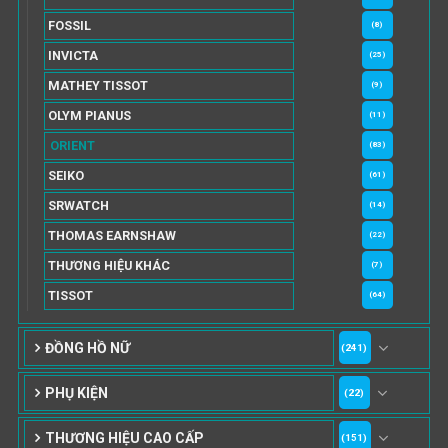
FOSSIL
(8)
INVICTA
(25)
MATHEY TISSOT
(9)
OLYM PIANUS
(11)
ORIENT
(83)
SEIKO
(61)
SRWATCH
(14)
THOMAS EARNSHAW
(22)
THƯƠNG HIỆU KHÁC
(7)
TISSOT
(64)
ĐỒNG HỒ NỮ
(241)
PHỤ KIỆN
(22)
THƯƠNG HIỆU CAO CẤP
(151)