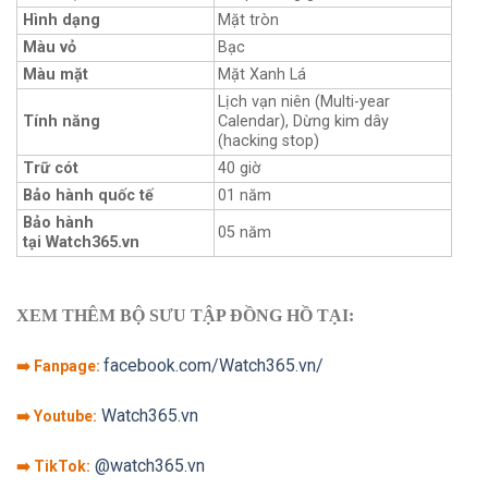
Hình dạng
Mặt tròn
Màu vỏ
Bạc
Màu mặt
Mặt Xanh Lá
Lịch vạn niên (Multi-year
Tính năng
Calendar), Dừng kim dây
(hacking stop)
Trữ cót
40 giờ
Bảo hành quốc tế
01 năm
Bảo hành
05 năm
tại Watch365.vn
XEM THÊM BỘ SƯU TẬP ĐỒNG HỒ TẠI:
facebook.com/Watch365.vn/
➡️ Fanpage:
Watch365.vn
➡️ Youtube:
@watch365.vn
➡️ TikTok: