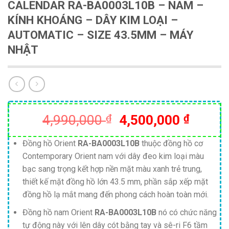
CALENDAR RA-BA0003L10B – NAM –
KÍNH KHOÁNG – DÂY KIM LOẠI –
AUTOMATIC – SIZE 43.5MM – MÁY
NHẬT
Giá
Giá
4,990,000
₫
4,500,000
₫
gốc
hiện
là:
tại
Đồng hồ Orient
RA-BA0003L10B
thuộc đồng hồ cơ
Contemporary Orient nam với dây đeo kim loại màu
4,990,000 ₫.
là:
bạc sang trọng kết hợp nền mặt màu xanh trẻ trung,
4,500,
thiết kế mặt đồng hồ lớn 43.5 mm, phần sắp xếp mặt
đồng hồ lạ mắt mang đến phong cách hoàn toàn mới.
Đồng hồ nam Orient
RA-BA0003L10B
nó có chức năng
tự động này với lên dây cót bằng tay và sê-ri F6 tầm