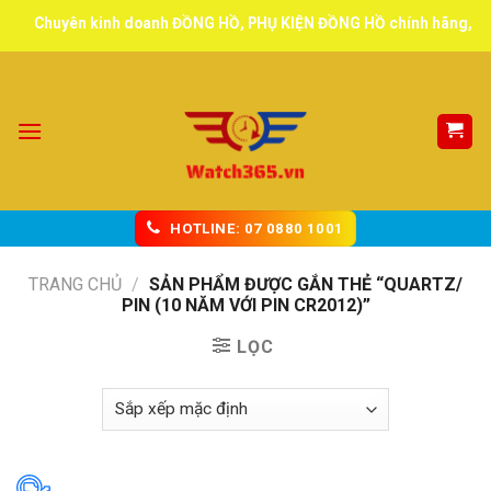
Skip
Chuyên kinh doanh ĐỒNG HỒ, PHỤ KIỆN ĐỒNG HỒ chính hãng, tuyển 
to
content
HOTLINE: 07 0880 1001
TRANG CHỦ
/
SẢN PHẨM ĐƯỢC GẮN THẺ “QUARTZ/
PIN (10 NĂM VỚI PIN CR2012)”
LỌC