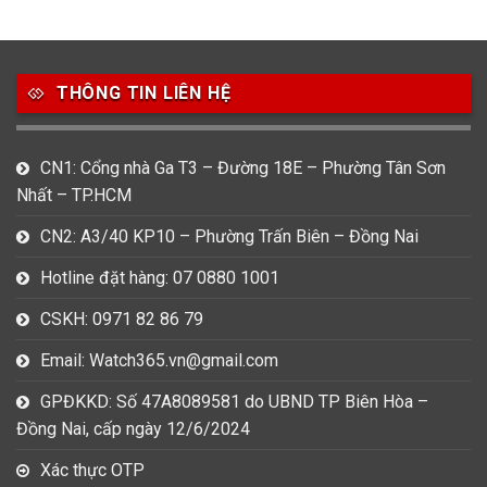
49
80
31
Carnival
Casio
Citizen
THÔNG TIN LIÊN HỆ
0
1
0
Daniel Klein
Davena
Fossil
9
0
5
CN1: Cổng nhà Ga T3 – Đường 18E – Phường Tân Sơn
Frederique Constant
Hamilton
Hublot
Nhất – TP.HCM
14
5
1
CN2: A3/40 KP10 – Phường Trấn Biên – Đồng Nai
Invicta
Longines
Madocy
Hotline đặt hàng: 07 0880 1001
0
1
7
Mathey Tissot
Maurice Lacroix
Michael Kors
CSKH: 0971 82 86 79
7
0
16
Email: Watch365.vn@gmail.com
Movado
Ogival
Olym Pianus
GPĐKKD: Số 47A8089581 do UBND TP Biên Hòa –
3
36
4
Đồng Nai, cấp ngày 12/6/2024
Omega
Orient
Raymond Weil
Xác thực OTP
3
31
0