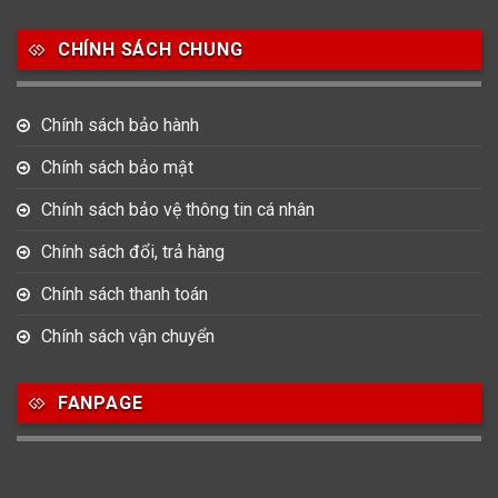
Salvatore Ferragamo
Seiko
Srwatch
CHÍNH SÁCH CHUNG
0
0
42
Tag Heuer
Thomas Earnshaw
Tissot
Chính sách bảo hành
6
Versace
Chính sách bảo mật
Chính sách bảo vệ thông tin cá nhân
Loại Máy
Chính sách đổi, trả hàng
513
91
417
Máy Cơ
Máy Eco Drive
Máy Pin
Chính sách thanh toán
Chính sách vận chuyển
Giới tính
FANPAGE
753
355
13
Nam
Nữ
Unisex