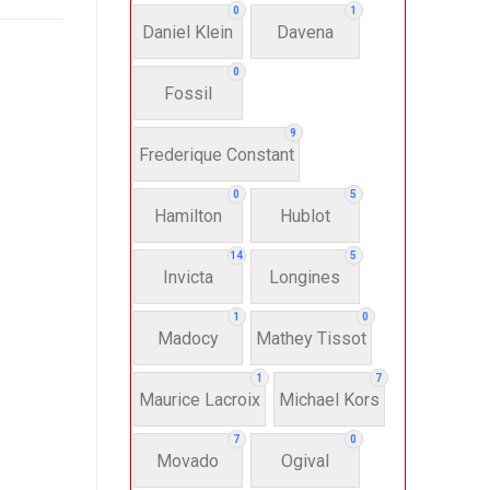
0
1
Daniel Klein
Davena
0
Fossil
9
Frederique Constant
0
5
Hamilton
Hublot
14
5
Invicta
Longines
1
0
Madocy
Mathey Tissot
1
7
Maurice Lacroix
Michael Kors
7
0
Movado
Ogival