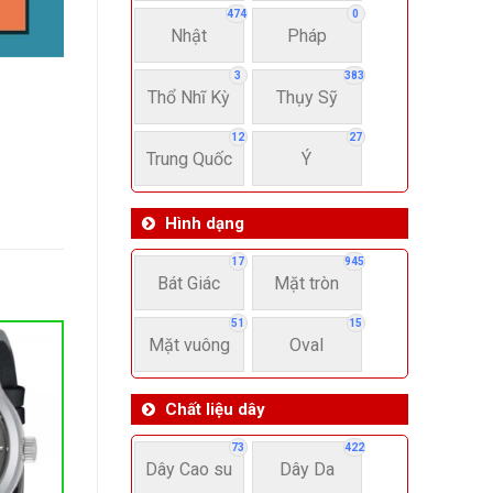
474
0
Nhật
Pháp
3
383
Thổ Nhĩ Kỳ
Thụy Sỹ
12
27
Trung Quốc
Ý
Hình dạng
17
945
Bát Giác
Mặt tròn
51
15
Mặt vuông
Oval
Chất liệu dây
73
422
Dây Cao su
Dây Da