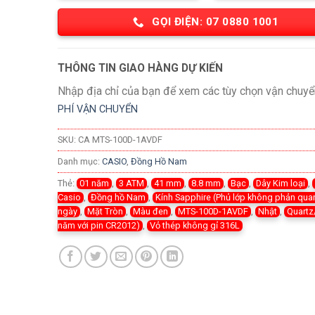
GỌI ĐIỆN: 07 0880 1001
THÔNG TIN GIAO HÀNG DỰ KIẾN
Nhập địa chỉ của bạn để xem các tùy chọn vận chuyể
PHÍ VẬN CHUYỂN
SKU:
CA MTS-100D-1AVDF
Danh mục:
CASIO
,
Đồng Hồ Nam
Thẻ:
01 năm
,
3 ATM
,
41 mm
,
8.8 mm
,
Bạc
,
Dây Kim loại
,
Casio
,
Đồng hồ Nam
,
Kính Sapphire (Phủ lớp không phản qua
ngày
,
Mặt Tròn
,
Màu đen
,
MTS-100D-1AVDF
,
Nhật
,
Quartz/
năm với pin CR2012)
,
Vỏ thép không gỉ 316L