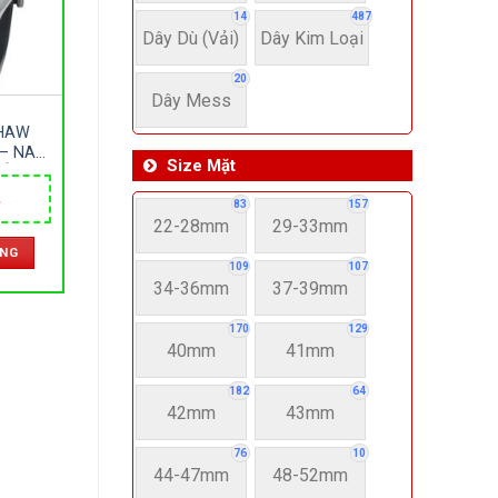
14
487
Dây Dù (Vải)
Dây Kim Loại
20
Dây Mess
HAW
 – NAM
Size Mặt
DÂY DA
SIZE
Giá
83
157
 QUỐC
hiện
22-28mm
29-33mm
tại
ÀNG
.
là:
109
107
3,100,000 ₫.
34-36mm
37-39mm
170
129
40mm
41mm
182
64
42mm
43mm
76
10
44-47mm
48-52mm