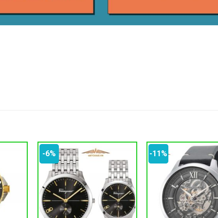
-6%
-11%