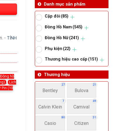
Danh mục sản phẩm
Cặp đôi
(85)
Đồng Hồ Nam
(545)
n. -
Đồng Hồ Nữ
(241)
TÍNH
Phụ kiện
(22)
Thương hiệu cao cấp
(151)
Thương hiệu
Đồng hồ
ng)
,
Lịch
27
21
 Pin (10
Bentley
Bulova
7
49
Calvin Klein
Carnival
80
31
Casio
Citizen