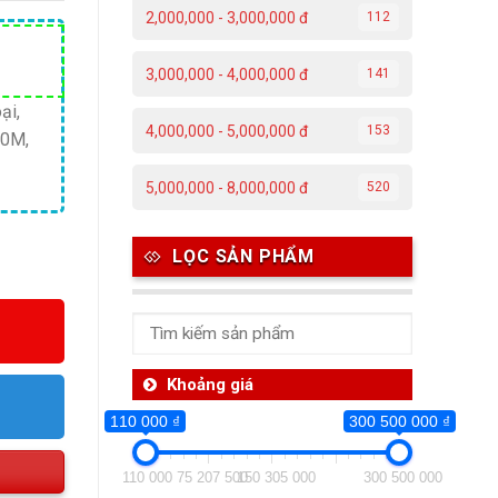
2,000,000 - 3,000,000 đ
112
Giá
3,000,000 - 4,000,000 đ
141
hiện
tại
ại,
4,000,000 - 5,000,000 đ
153
50M,
.
là:
1,990,000 ₫.
5,000,000 - 8,000,000 đ
520
LỌC SẢN PHẨM
Khoảng giá
110 000 ₫
300 500 000 ₫
110 000
75 207 500
150 305 000
300 500 000