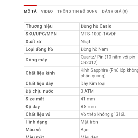
MÔ TẢ
VIDEO
THÔNG TIN BỔ SUNG
ĐÁNH GIÁ (0)
Thương hiệu
Đồng hồ Casio
SKU/UPC/MPN
MTS-100D-1AVDF
Xuất xứ
Nhật
Loại đồng hồ
Đồng hồ Nam
Quartz/ Pin (10 năm với pin
Dòng máy
CR2012)
Kính Sapphire (Phủ lớp khôn
Chất liệu kính
phản quang)
Chất liệu dây
Dây Kim loại
Độ chịu nước
3 ATM
Size mặt
41 mm
Độ dày
8.8 mm
Chất liệu vỏ
Vỏ thép không gỉ 316L
Hình dạng
Mặt tròn
Màu vỏ
Bạc
Màu mặt
Màu đen