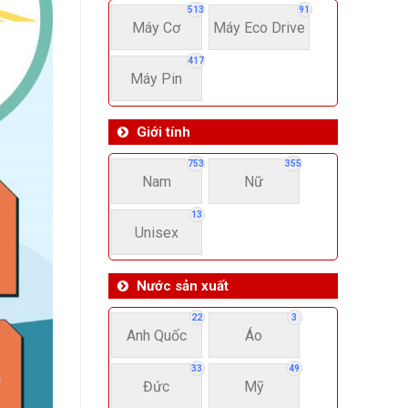
513
91
Máy Cơ
Máy Eco Drive
417
Máy Pin
Giới tính
753
355
Nam
Nữ
13
Unisex
Nước sản xuất
22
3
Anh Quốc
Áo
33
49
Đức
Mỹ