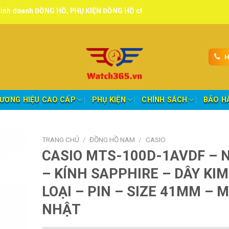
NG HỒ, PHỤ KIỆN ĐỒNG HỒ chính hãng, tuyển đại lý, CTV giao hàng t
H
ƯƠNG HIỆU CAO CẤP
PHỤ KIỆN
CHÍNH SÁCH
BẢO H
TRANG CHỦ
/
ĐỒNG HỒ NAM
/
CASIO
CASIO MTS-100D-1AVDF – 
– KÍNH SAPPHIRE – DÂY KIM
LOẠI – PIN – SIZE 41MM – 
NHẬT