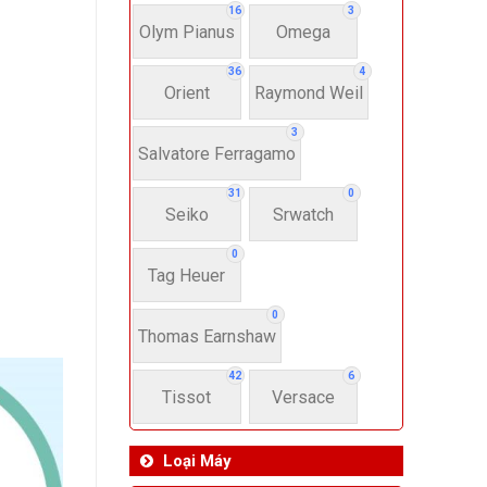
16
3
Olym Pianus
Omega
36
4
Orient
Raymond Weil
3
Salvatore Ferragamo
31
0
Seiko
Srwatch
0
Tag Heuer
0
Thomas Earnshaw
42
6
Tissot
Versace
Loại Máy