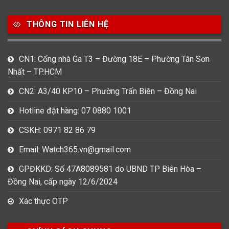
Movado
Ogival
Olym Pianus
3
36
4
THÔNG TIN LIÊN HỆ
Omega
Orient
Raymond Weil
3
31
0
CN1: Cổng nhà Ga T3 – Đường 18E – Phường Tân Sơn
Salvatore Ferragamo
Seiko
Srwatch
Nhất – TP.HCM
0
0
42
CN2: A3/40 KP10 – Phường Trấn Biên – Đồng Nai
Tag Heuer
Thomas Earnshaw
Tissot
Hotline đặt hàng: 07 0880 1001
6
Versace
CSKH: 0971 82 86 79
Email: Watch365.vn@gmail.com
Loại Máy
GPĐKKD: Số 47A8089581 do UBND TP Biên Hòa –
513
91
417
Đồng Nai, cấp ngày 12/6/2024
Máy Cơ
Máy Eco Drive
Máy Pin
Xác thực OTP
Giới tính