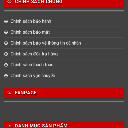
CHÍNH SÁCH CHUNG
753
355
13
Nam
Nữ
Unisex
Chính sách bảo hành
Nước sản xuất
Chính sách bảo mật
22
3
33
Chính sách bảo vệ thông tin cá nhân
Anh Quốc
Áo
Đức
Chính sách đổi, trả hàng
49
474
0
Mỹ
Nhật
Pháp
Chính sách thanh toán
3
383
12
Chính sách vận chuyển
Thổ Nhĩ Kỳ
Thụy Sỹ
Trung Quốc
27
FANPAGE
Ý
Hình dạng
DANH MỤC SẢN PHẨM
17
945
51