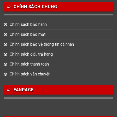
CHÍNH SÁCH CHUNG
0
0
42
Tag Heuer
Thomas Earnshaw
Tissot
Chính sách bảo hành
6
Versace
Chính sách bảo mật
Chính sách bảo vệ thông tin cá nhân
Loại Máy
Chính sách đổi, trả hàng
513
91
417
Máy Cơ
Máy Eco Drive
Máy Pin
Chính sách thanh toán
Chính sách vận chuyển
Giới tính
FANPAGE
753
355
13
Nam
Nữ
Unisex
Nước sản xuất