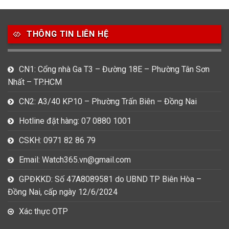
49
80
31
Carnival
Casio
Citizen
THÔNG TIN LIÊN HỆ
0
1
0
Daniel Klein
Davena
Fossil
9
0
5
CN1: Cổng nhà Ga T3 – Đường 18E – Phường Tân Sơn
Frederique Constant
Hamilton
Hublot
Nhất – TP.HCM
14
5
1
CN2: A3/40 KP10 – Phường Trấn Biên – Đồng Nai
Invicta
Longines
Madocy
Hotline đặt hàng: 07 0880 1001
0
1
7
Mathey Tissot
Maurice Lacroix
Michael Kors
CSKH: 0971 82 86 79
7
0
16
Email: Watch365.vn@gmail.com
Movado
Ogival
Olym Pianus
GPĐKKD: Số 47A8089581 do UBND TP Biên Hòa –
3
36
4
Đồng Nai, cấp ngày 12/6/2024
Omega
Orient
Raymond Weil
Xác thực OTP
3
31
0
Salvatore Ferragamo
Seiko
Srwatch