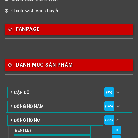
Chính sách vận chuyển
FANPAGE
DANH MỤC SẢN PHẨM
CẶP ĐÔI
(85)
ĐỒNG HỒ NAM
(545)
ĐỒNG HỒ NỮ
(241)
BENTLEY
(6)