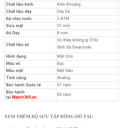
Chất liệu kính
Kính Khoáng
Chất liệu dây
Dây Da
Độ chịu nước
3 ATM
Size mặt
31 mm
Độ Dày
8 mm
Vỏ thép không gỉ 316L
Chất liệu vỏ
đính đá Swarovski
Hình dạng
Mặt tròn
Màu vỏ
Bạc
Màu mặt
Mặt Nâu
Tính năng
Analog
Bảo hành Quốc tế
01 năm
Bảo hành
05 năm
tại
Watch365.vn
XEM THÊM BỘ SƯU TẬP ĐỒNG HỒ TẠI: