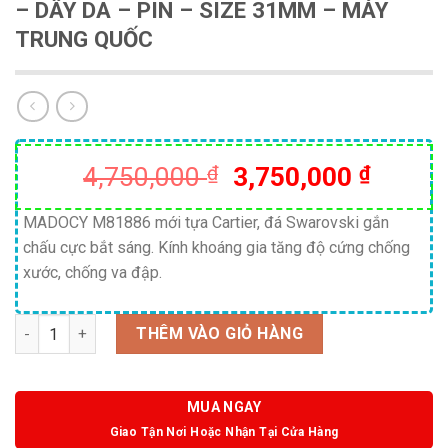
– DÂY DA – PIN – SIZE 31MM – MÁY
TRUNG QUỐC
Giá
Giá
4,750,000
₫
3,750,000
₫
gốc
hiện
là:
tại
MADOCY M81886 mới tựa Cartier, đá Swarovski gắn
chấu cực bắt sáng. Kính khoáng gia tăng độ cứng chống
4,750,000 ₫.
là:
xước, chống va đập.
3,750,
Số lượng
THÊM VÀO GIỎ HÀNG
MUA NGAY
Giao Tận Nơi Hoặc Nhận Tại Cửa Hàng