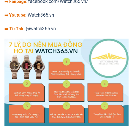
facebook.com/Watch365.vn/
➡️ Fanpage:
Watch365.vn
➡️ Youtube:
@watch365.vn
➡️ TikTok: