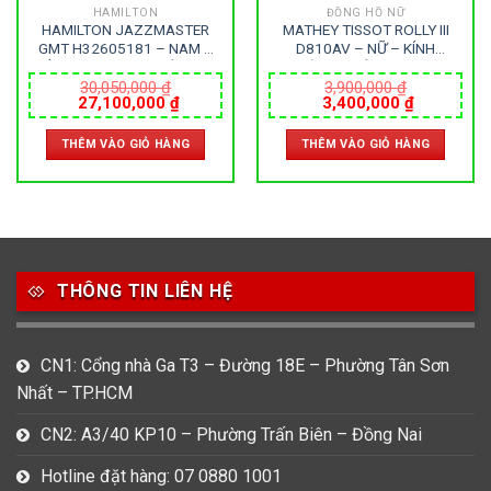
HAMILTON
ĐỒNG HỒ NỮ
HAMILTON JAZZMASTER
MATHEY TISSOT ROLLY III
GMT H32605181 – NAM –
D810AV – NỮ – KÍNH
KÍNH SAPPHIRE – DÂY KIM
KHOÁNG – DÂY KIM LOẠI –
LOẠI – AUTOMATIC – SIZE
PIN – SIZE 26MM – MÁY
30,050,000
₫
3,900,000
₫
Giá
Giá
Giá
Giá
27,100,000
₫
3,400,000
₫
42MM – MÁY THỤY SỸ
THỤY SỸ
gốc
hiện
gốc
hiện
là:
tại
là:
tại
THÊM VÀO GIỎ HÀNG
THÊM VÀO GIỎ HÀNG
30,050,000 ₫.
là:
3,900,000 ₫.
là:
27,100,000 ₫.
3,400,000
THÔNG TIN LIÊN HỆ
CN1: Cổng nhà Ga T3 – Đường 18E – Phường Tân Sơn
Nhất – TP.HCM
CN2: A3/40 KP10 – Phường Trấn Biên – Đồng Nai
Hotline đặt hàng: 07 0880 1001