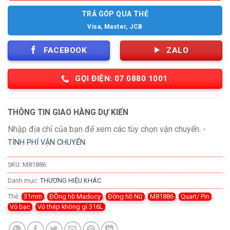
TRẢ GÓP QUA THẺ
Visa, Master, JCB
FACEBOOK
ZALO
GỌI ĐIỆN: 07 0880 1001
THÔNG TIN GIAO HÀNG DỰ KIẾN
Nhập địa chỉ của bạn để xem các tùy chọn vận chuyển. -
TÍNH PHÍ VẬN CHUYỂN
SKU:
M81886
Danh mục:
THƯƠNG HIỆU KHÁC
Thẻ:
31mm
,
ĐỒng hồ Madocy
,
Đồng hồ Nữ
,
M81886
,
Quart/ Pin
,
Vỏ bạc
,
Vỏ thép không gỉ 316L