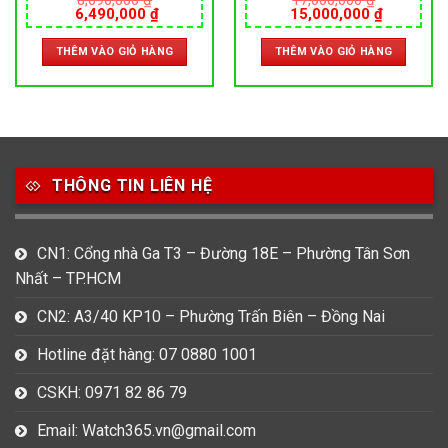
Giá
Giá
Giá
Giá
6,490,000
₫
15,000,000
₫
SỸ
ITALIA
gốc
hiện
gốc
hiện
là:
tại
là:
tại
THÊM VÀO GIỎ HÀNG
THÊM VÀO GIỎ HÀNG
8,090,000 ₫.
là:
17,000,000 ₫.
là:
000 ₫.
6,490,000 ₫.
15,000,0
THÔNG TIN LIÊN HỆ
CN1: Cổng nhà Ga T3 – Đường 18E – Phường Tân Sơn
Nhất – TP.HCM
CN2: A3/40 KP10 – Phường Trấn Biên – Đồng Nai
Hotline đặt hàng: 07 0880 1001
CSKH: 0971 82 86 79
Email: Watch365.vn@gmail.com