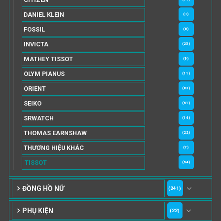
DANIEL KLEIN
(3)
FOSSIL
(8)
INVICTA
(25)
MATHEY TISSOT
(9)
OLYM PIANUS
(11)
ORIENT
(83)
SEIKO
(61)
SRWATCH
(14)
THOMAS EARNSHAW
(22)
THƯƠNG HIỆU KHÁC
(7)
TISSOT
(64)
ĐỒNG HỒ NỮ
(241)
PHỤ KIỆN
(22)