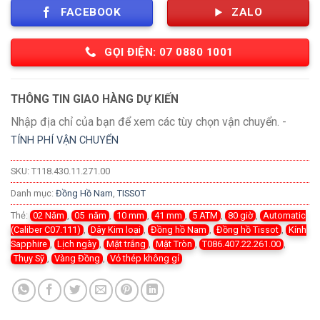
FACEBOOK
ZALO
GỌI ĐIỆN: 07 0880 1001
THÔNG TIN GIAO HÀNG DỰ KIẾN
Nhập địa chỉ của bạn để xem các tùy chọn vận chuyển. -
TÍNH PHÍ VẬN CHUYỂN
SKU:
T118.430.11.271.00
Danh mục:
Đồng Hồ Nam
,
TISSOT
Thẻ:
02 Năm
,
05 năm
,
10 mm
,
41 mm
,
5 ATM
,
80 giờ
,
Automatic
(Caliber C07.111)
,
Dây Kim loại
,
Đồng hồ Nam
,
Đồng hồ Tissot
,
Kính
Sapphire
,
Lịch ngày
,
Mặt trắng
,
Mặt Tròn
,
T086.407.22.261.00
,
Thụy Sỹ
,
Vàng Đồng
,
Vỏ thép không gỉ