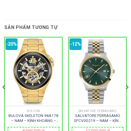
SẢN PHẨM TƯƠNG TỰ
-20%
-12%
BULOVA
SALVATORE FERRAGAMO
BULOVA SKELETON 98A178
SALVATORE FERRAGAMO
– NAM – KÍNH KHOÁNG –
SFCV00219 – NAM – KÍNH
DÂY KIM LOẠI – AUTOMATIC
SAPPHIRE – DÂY KIM LOẠI –
– SIZE 46MM – MÁY THỤY
PIN – SIZE 40MM – MÁY
8,090,000
₫
17,000,000
₫