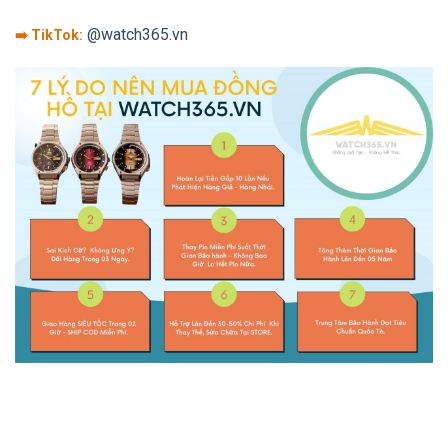
@watch365.vn
➡️ TikTok: