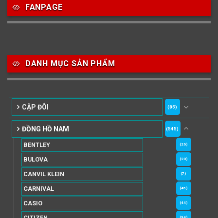
FANPAGE
DANH MỤC SẢN PHẨM
CẶP ĐÔI
(85)
ĐỒNG HỒ NAM
(545)
BENTLEY
(26)
BULOVA
(20)
CANVIL KLEIN
(7)
CARNIVAL
(45)
CASIO
(44)
CITIZEN
(94)