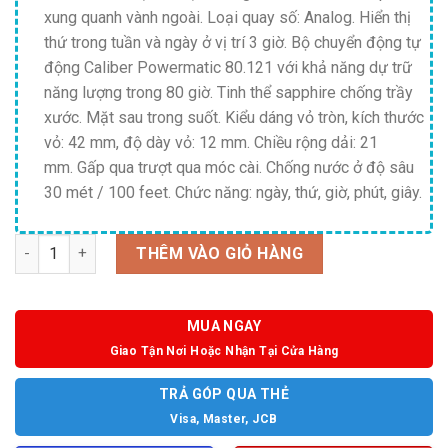
xung quanh vành ngoài. Loại quay số: Analog. Hiển thị
thứ trong tuần và ngày ở vị trí 3 giờ. Bộ chuyển động tự
động Caliber Powermatic 80.121 với khả năng dự trữ
năng lượng trong 80 giờ. Tinh thể sapphire chống trầy
xước. Mặt sau trong suốt. Kiểu dáng vỏ tròn, kích thước
vỏ: 42 mm, độ dày vỏ: 12 mm. Chiều rộng dải: 21
mm. Gấp qua trượt qua móc cài. Chống nước ở độ sâu
30 mét / 100 feet. Chức năng: ngày, thứ, giờ, phút, giây.
Số lượng
THÊM VÀO GIỎ HÀNG
MUA NGAY
Giao Tận Nơi Hoặc Nhận Tại Cửa Hàng
TRẢ GÓP QUA THẺ
Visa, Master, JCB