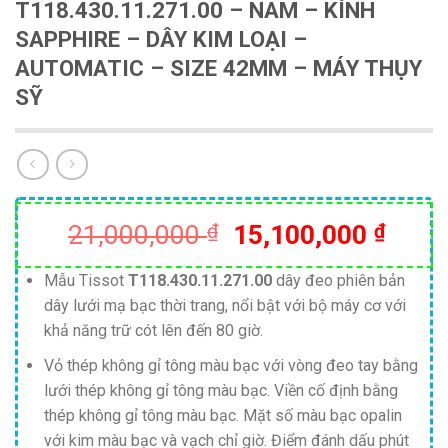
T118.430.11.271.00 – NAM – KÍNH
SAPPHIRE – DÂY KIM LOẠI –
AUTOMATIC – SIZE 42MM – MÁY THỤY
SỸ
Giá
Giá
21,000,000
₫
15,100,000
₫
gốc
hiện
là:
tại
Mẫu Tissot
T118.430.11.271.00
dây đeo phiên bản
dây lưới mạ bạc thời trang, nổi bật với bộ máy cơ với
21,000,000 ₫.
là:
khả năng trữ cót lên đến 80 giờ.
15,10
Vỏ thép không gỉ tông màu bạc với vòng đeo tay bằng
lưới thép không gỉ tông màu bạc. Viền cố định bằng
thép không gỉ tông màu bạc. Mặt số màu bạc opalin
với kim màu bạc và vạch chỉ giờ. Điểm đánh dấu phút