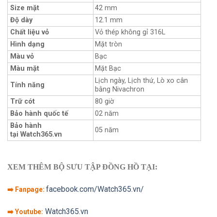
Size mặt
42 mm
Độ dày
12.1 mm
Chất liệu vỏ
Vỏ thép không gỉ 316L
Hình dạng
Mặt tròn
Màu vỏ
Bạc
Màu mặt
Mặt Bạc
Lịch ngày, Lịch thứ, Lò xo cân
Tính năng
bằng Nivachron
Trữ cót
80 giờ
Bảo hành quốc tế
02 năm
Bảo hành
05 năm
tại Watch365.vn
XEM THÊM BỘ SƯU TẬP ĐỒNG HỒ TẠI:
facebook.com/Watch365.vn/
➡️ Fanpage:
Watch365.vn
➡️ Youtube: