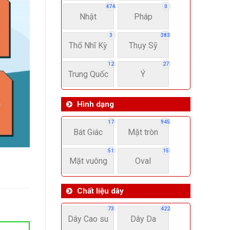
474
0
Nhật
Pháp
3
383
Thổ Nhĩ Kỳ
Thụy Sỹ
12
27
Trung Quốc
Ý
Hình dạng
17
945
Bát Giác
Mặt tròn
51
15
Mặt vuông
Oval
Chất liệu dây
73
422
Dây Cao su
Dây Da