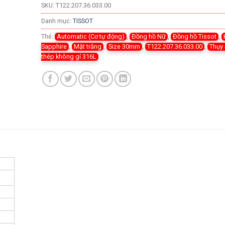
SKU:
T122.207.36.033.00
Danh mục:
TISSOT
Thẻ:
Automatic (Cơ tự động)
,
Đồng hồ Nữ
,
Đồng hồ Tissot
,
Sapphire
,
Mặt trắng
,
Size 30mm
,
T122.207.36.033.00
,
Thụy 
thép không gỉ 316L