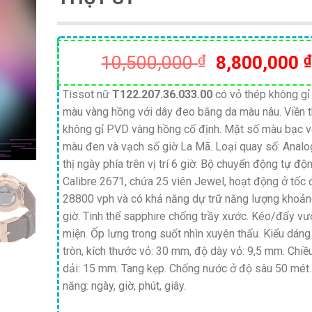
Giá
10,500,000
₫
8,800,000
₫
gốc
là:
Tissot nữ
T122.207.36.033.00
có vỏ thép không g
màu vàng hồng với dây đeo bằng da màu nâu. Viền 
10,500,000
không gỉ PVD vàng hồng cố định. Mặt số màu bạc v
màu đen và vạch số giờ La Mã. Loại quay số: Analo
thị ngày phía trên vị trí 6 giờ. Bộ chuyển động tự đ
Calibre 2671, chứa 25 viên Jewel, hoạt động ở tốc 
28800 vph và có khả năng dự trữ năng lượng khoả
giờ. Tinh thể sapphire chống trầy xước. Kéo/đẩy v
miện. Ốp lưng trong suốt nhìn xuyên thấu. Kiểu dáng
tròn, kích thước vỏ: 30 mm, độ dày vỏ: 9,5 mm. Chiề
dải: 15 mm. Tang kẹp. Chống nước ở độ sâu 50 mét
năng: ngày, giờ, phút, giây.