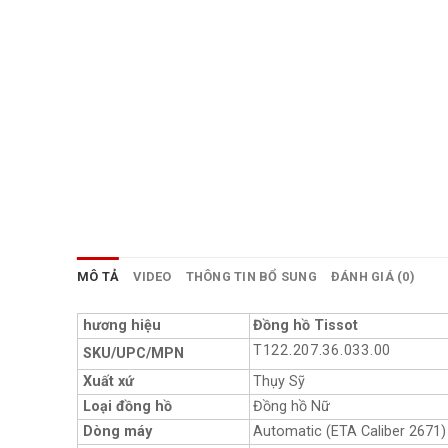
MÔ TẢ
VIDEO
THÔNG TIN BỔ SUNG
ĐÁNH GIÁ (0)
hương hiệu
Đồng hồ Tissot
T122.207.36.033.00
SKU/UPC/MPN
Xuất xứ
Thụy Sỹ
Loại đồng hồ
Đồng hồ Nữ
Dòng máy
Automatic (ETA Caliber 2671)