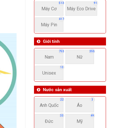
513
91
Máy Cơ
Máy Eco Drive
417
Máy Pin
Giới tính
753
355
Nam
Nữ
13
Unisex
Nước sản xuất
22
3
Anh Quốc
Áo
33
49
Đức
Mỹ