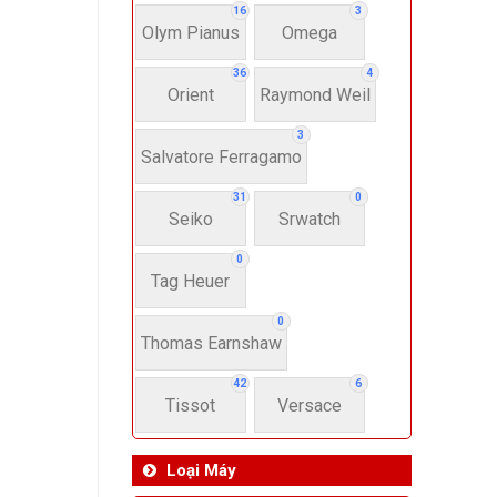
16
3
Olym Pianus
Omega
36
4
Orient
Raymond Weil
3
Salvatore Ferragamo
31
0
Seiko
Srwatch
0
Tag Heuer
0
Thomas Earnshaw
42
6
Tissot
Versace
Loại Máy