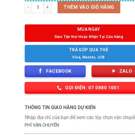
Số lượng
THÊM VÀO GIỎ HÀNG
MUA NGAY
Giao Tận Nơi Hoặc Nhận Tại Cửa Hàng
TRẢ GÓP QUA THẺ
Visa, Master, JCB
FACEBOOK
ZALO
GỌI ĐIỆN: 07 0880 1001
THÔNG TIN GIAO HÀNG DỰ KIẾN
Nhập địa chỉ của bạn để xem các tùy chọn vận chuyể
PHÍ VẬN CHUYỂN