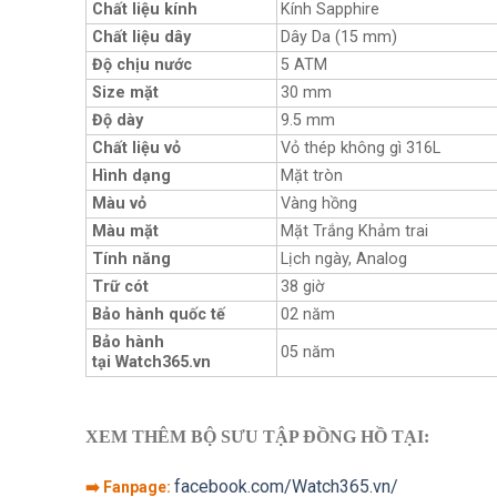
Chất liệu kính
Kính Sapphire
Chất liệu dây
Dây Da (15 mm)
Độ chịu nước
5 ATM
Size mặt
30 mm
Độ dày
9.5 mm
Chất liệu vỏ
Vỏ thép không gì 316L
Hình dạng
Mặt tròn
Màu vỏ
Vàng hồng
Màu mặt
Mặt Trắng Khảm trai
Tính năng
Lịch ngày, Analog
Trữ cót
38 giờ
Bảo hành quốc tế
02 năm
Bảo hành
05 năm
tại Watch365.vn
XEM THÊM BỘ SƯU TẬP ĐỒNG HỒ TẠI:
facebook.com/Watch365.vn/
➡️ Fanpage: