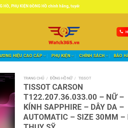
 ĐỒNG HỒ chính hãng, tuyển đại lý, CTV giao hàng toàn quốc.
H
ƯƠNG HIỆU CAO CẤP
PHỤ KIỆN
CHÍNH SÁCH
BẢO H
TRANG CHỦ
/
ĐỒNG HỒ NỮ
/
TISSOT
TISSOT CARSON
T122.207.36.033.00 – NỮ –
KÍNH SAPPHIRE – DÂY DA –
AUTOMATIC – SIZE 30MM –
THỤY SỸ