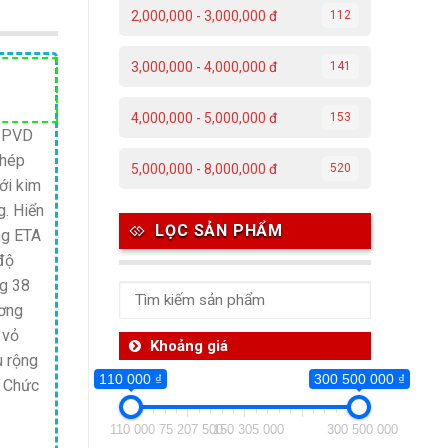
2,000,000 - 3,000,000 đ
112
3,000,000 - 4,000,000 đ
141
Giá
hiện
4,000,000 - 5,000,000 đ
153
tại
ỉ PVD
thép
 ₫.
là:
5,000,000 - 8,000,000 đ
520
ới kim
8,800,000 ₫.
g. Hiển
LỌC SẢN PHẨM
ộng ETA
độ
ng 38
ương
 vỏ
Khoảng giá
u rộng
110 000 ₫
300 500 000 ₫
. Chức
110 000
75 207 500
150 305 000
300 500 000