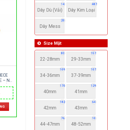
14
487
Dây Dù (Vải)
Dây Kim Loại
20
Dây Mess
Size Mặt
83
157
22-28mm
29-33mm
109
107
34-36mm
37-39mm
IECE
E – NỮ
– DÂY
170
129
 SIZE
40mm
41mm
Giá
HẬT
hiện
182
64
tại
ÀNG
.
là:
42mm
43mm
1,650,000 ₫.
76
10
44-47mm
48-52mm