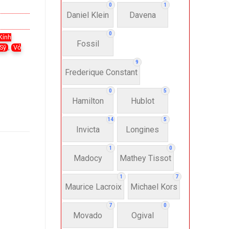
0
1
Daniel Klein
Davena
0
Kính
Fossil
Sỹ
,
Vỏ
9
Frederique Constant
0
5
Hamilton
Hublot
14
5
Invicta
Longines
1
0
Madocy
Mathey Tissot
1
7
Maurice Lacroix
Michael Kors
7
0
Movado
Ogival