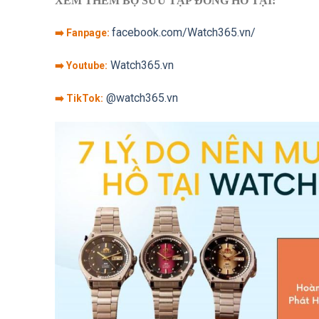
XEM THÊM BỘ SƯU TẬP ĐỒNG HỒ TẠI:
facebook.com/Watch365.vn/
➡️ Fanpage:
Watch365.vn
➡️ Youtube:
@watch365.vn
➡️ TikTok: