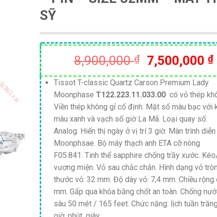
SỸ
Giá
8,900,000
₫
7,500,000
₫
gốc
là:
Tissot T-classic Quartz Carson Premium Lady
Moonphase
T122.223.11.033.00
có vỏ thép khô
8,900,000 ₫
Viền thép không gỉ cố định. Mặt số màu bạc với 
màu xanh và vạch số giờ La Mã. Loại quay số:
Analog. Hiển thị ngày ở vị trí 3 giờ. Màn trình diễ
Moonphsae. Bộ máy thạch anh ETA cỡ nòng
F05.841. Tinh thể sapphire chống trầy xước. Ké
vương miện. Vỏ sau chắc chắn. Hình dạng vỏ tròn
thước vỏ: 32 mm. Độ dày vỏ: 7,4 mm. Chiều rộng 
mm. Gấp qua khóa bằng chốt an toàn. Chống nướ
sâu 50 mét / 165 feet. Chức năng: lịch tuần trăng
giờ, phút, giây.