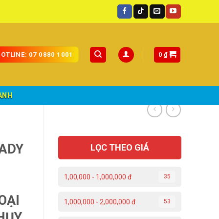
0
₫
OTLINE: 07 0880 1001
ÀNH
LADY
LỌC THEO GIÁ
1,00,000 - 1,000,000 đ
35
OẠI
1,000,000 - 2,000,000 đ
53
THỤY