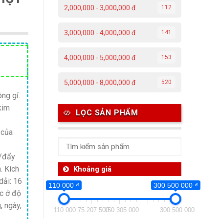
2,000,000 - 3,000,000 đ
112
3,000,000 - 4,000,000 đ
141
Giá
4,000,000 - 5,000,000 đ
153
hiện
5,000,000 - 8,000,000 đ
tại
520
ng gỉ.
.
là:
kim
7,500,000 ₫.
LỌC SẢN PHẨM
n của
o/đẩy
. Kích
Khoảng giá
dải: 16
110 000 ₫
300 500 000 ₫
c ở độ
, ngày,
110 000
75 207 500
150 305 000
300 500 000