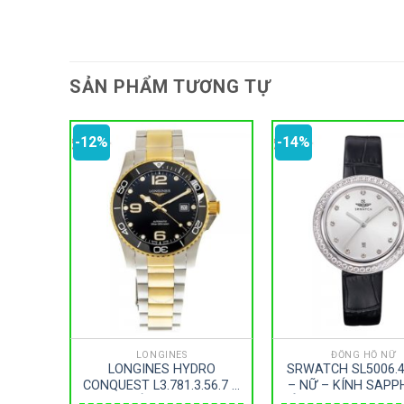
SẢN PHẨM TƯƠNG TỰ
-12%
-14%
LONGINES
ĐỒNG HỒ NỮ
D – NỮ
LONGINES HYDRO
SRWATCH SL5006.4
 DÂY
CONQUEST L3.781.3.56.7 –
– NỮ – KÍNH SAPP
IVE –
NAM – KÍNH SAPPHIRE –
DÂY DA – PIN – SI