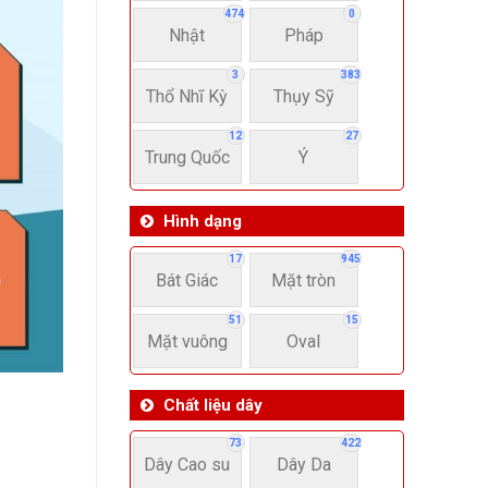
474
0
Nhật
Pháp
3
383
Thổ Nhĩ Kỳ
Thụy Sỹ
12
27
Trung Quốc
Ý
Hình dạng
17
945
Bát Giác
Mặt tròn
51
15
Mặt vuông
Oval
Chất liệu dây
73
422
Dây Cao su
Dây Da