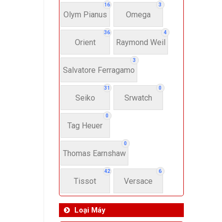
16
3
Olym Pianus
Omega
36
4
Orient
Raymond Weil
3
Salvatore Ferragamo
31
0
Seiko
Srwatch
0
Tag Heuer
0
Thomas Earnshaw
42
6
Tissot
Versace
Loại Máy