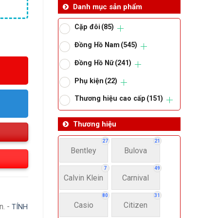
Danh mục sản phẩm
Cặp đôi
(85)
Đồng Hồ Nam
(545)
Đồng Hồ Nữ
(241)
Phụ kiện
(22)
Thương hiệu cao cấp
(151)
Thương hiệu
27
21
Bentley
Bulova
7
49
Calvin Klein
Carnival
80
31
Casio
Citizen
n. -
TÍNH