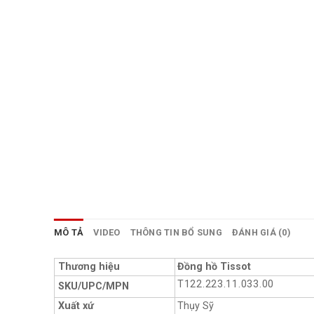
MÔ TẢ
VIDEO
THÔNG TIN BỔ SUNG
ĐÁNH GIÁ (0)
Thương hiệu
Đồng hồ Tissot
T122.223.11.033.00
SKU/UPC/MPN
Xuất xứ
Thụy Sỹ