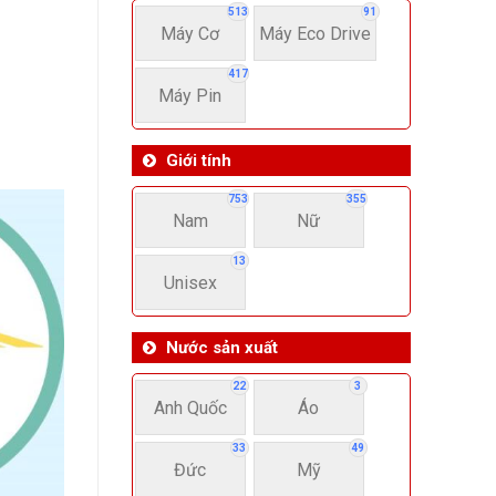
513
91
Máy Cơ
Máy Eco Drive
417
Máy Pin
Giới tính
753
355
Nam
Nữ
13
Unisex
Nước sản xuất
22
3
Anh Quốc
Áo
33
49
Đức
Mỹ