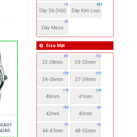
14
487
Dây Dù (Vải)
Dây Kim Loại
20
Dây Mess
Size Mặt
83
157
22-28mm
29-33mm
109
107
34-36mm
37-39mm
170
129
40mm
41mm
182
64
42mm
43mm
ORARY
76
10
44-47mm
48-52mm
ENDAR
NAM –