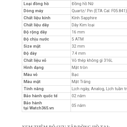
Loại đồng hồ
Đồng hồ Nữ
Dòng máy
Quartz/ Pin (ETA Cal. F05.841)
Chất liệu kính
Kính Sapphire
Chất liệu dây
Dây Kim loại
Độ rộng dây
16 mm
Độ chịu nước
5 ATM
Size mặt
32 mm
Độ dày
7.4 mm
Chất liệu vỏ
Vỏ thép không gì 316L
Hình dạng
Mặt tròn
Màu vỏ
Bạc
Màu mặt
Mặt Trắng
Tính năng
Lịch ngày, Analog, Lịch tuần t
Bảo hành quốc tế
02 năm
Bảo hành
05 năm
tại Watch365.vn