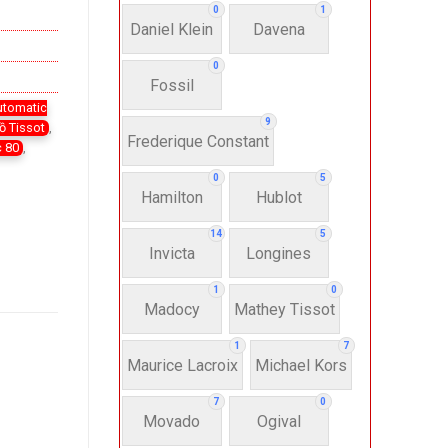
0
1
Daniel Klein
Davena
0
Fossil
utomatic
9
ồ Tissot
,
Frederique Constant
 80
,
0
5
Hamilton
Hublot
14
5
Invicta
Longines
1
0
Madocy
Mathey Tissot
1
7
Maurice Lacroix
Michael Kors
7
0
Movado
Ogival