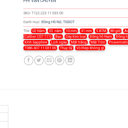
PHÍ VẬN CHUYỂN
SKU:
T122.223.11.033.00
Danh mục:
Đồng Hồ Nữ
,
TISSOT
Thẻ:
02 Năm
,
05 năm
,
10 mm
,
41 mm
,
5 ATM
,
80 giờ
,
A
(Caliber C07.111)
,
Bạc
,
Dây Kim loại
,
Đồng hồ Nam
,
Đồng h
Kính Sapphire
,
Lịch ngày
,
Mặt trắng
,
Mặt Tròn
,
Powermatic
T086.407.11.031.00
,
Thụy Sỹ
,
Vỏ thép không gỉ