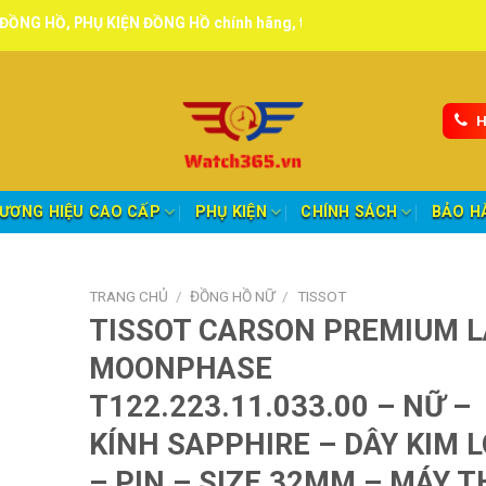
 KIỆN ĐỒNG HỒ chính hãng, tuyển đại lý, CTV giao hàng toàn quốc.
H
ƯƠNG HIỆU CAO CẤP
PHỤ KIỆN
CHÍNH SÁCH
BẢO H
TRANG CHỦ
/
ĐỒNG HỒ NỮ
/
TISSOT
TISSOT CARSON PREMIUM 
MOONPHASE
T122.223.11.033.00 – NỮ –
KÍNH SAPPHIRE – DÂY KIM L
– PIN – SIZE 32MM – MÁY 