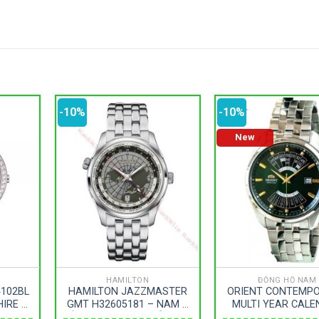
-10%
-10%
New
HAMILTON
ĐỒNG HỒ NAM
102BL
HAMILTON JAZZMASTER
ORIENT CONTEMP
HIRE –
GMT H32605181 – NAM –
MULTI YEAR CAL
ZE 34MM
KÍNH SAPPHIRE – DÂY KIM
RA-BA0002E10B – 