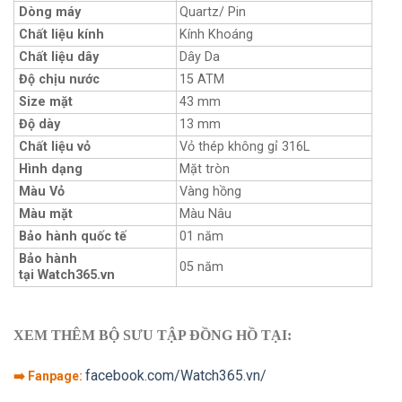
Dòng máy
Quartz/ Pin
Chất liệu kính
Kính Khoáng
Chất liệu dây
Dây Da
Độ chịu nước
15 ATM
Size mặt
43 mm
Độ dày
13 mm
Chất liệu vỏ
Vỏ thép không gỉ 316L
Hình dạng
Mặt tròn
Màu Vỏ
Vàng hồng
Màu mặt
Màu Nâu
Bảo hành quốc tế
01 năm
Bảo hành
05 năm
tại Watch365.vn
XEM THÊM BỘ SƯU TẬP ĐỒNG HỒ TẠI:
facebook.com/Watch365.vn/
➡️ Fanpage: