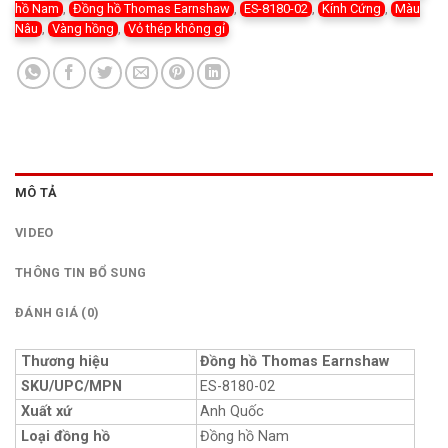
hồ Nam
,
Đồng hồ Thomas Earnshaw
,
ES-8180-02
,
Kính Cứng
,
Màu
Nâu
,
Vàng hồng
,
Vỏ thép không gỉ
MÔ TẢ
VIDEO
THÔNG TIN BỔ SUNG
ĐÁNH GIÁ (0)
Thương hiệu
Đồng hồ Thomas Earnshaw
SKU/UPC/MPN
ES-8180-02
Xuất xứ
Anh Quốc
Loại đồng hồ
Đồng hồ Nam