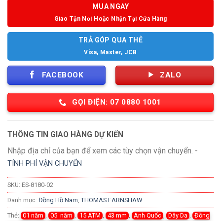
MUA NGAY
Giao Tận Nơi Hoặc Nhận Tại Cửa Hàng
TRẢ GÓP QUA THẺ
Visa, Master, JCB
FACEBOOK
ZALO
GỌI ĐIỆN: 07 0880 1001
THÔNG TIN GIAO HÀNG DỰ KIẾN
Nhập địa chỉ của bạn để xem các tùy chọn vận chuyển. -
TÍNH PHÍ VẬN CHUYỂN
SKU:
ES-8180-02
Danh mục:
Đồng Hồ Nam
,
THOMAS EARNSHAW
Thẻ:
01 năm
,
05 năm
,
15 ATM
,
43 mm
,
Anh Quốc
,
Dây Da
,
Đồng