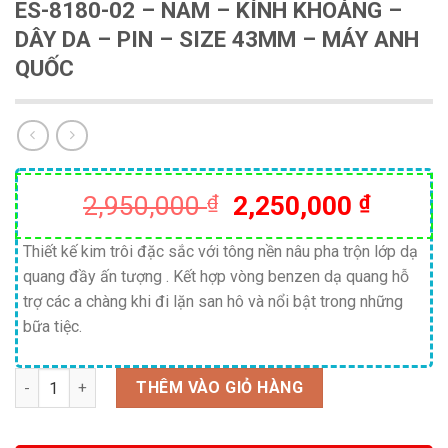
ES-8180-02 – NAM – KÍNH KHOÁNG –
DÂY DA – PIN – SIZE 43MM – MÁY ANH
QUỐC
Giá
Giá
2,950,000
₫
2,250,000
₫
gốc
hiện
là:
tại
Thiết kế kim trôi đặc sắc với tông nền nâu pha trộn lớp dạ
quang đầy ấn tượng . Kết hợp vòng benzen dạ quang hỗ
2,950,000 ₫.
là:
trợ các a chàng khi đi lặn san hô và nổi bật trong những
2,250,
bữa tiệc.
Số lượng
THÊM VÀO GIỎ HÀNG