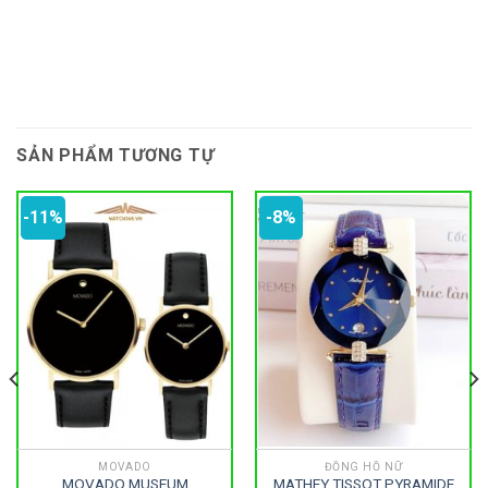
SẢN PHẨM TƯƠNG TỰ
-11%
-8%
MOVADO
ĐỒNG HỒ NỮ
MOVADO MUSEUM
MATHEY TISSOT PYRAMIDE