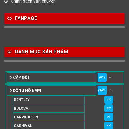
Chính sách vận chuyển
FANPAGE
DANH MỤC SẢN PHẨM
CẶP ĐÔI
(85)
ĐỒNG HỒ NAM
(545)
BENTLEY
(26)
BULOVA
(20)
CANVIL KLEIN
(7)
CARNIVAL
(45)