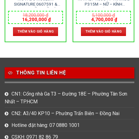
SIGNATURE 0607591 &
P315M – NỮ – KÍNH
0607599 – ĐỒNG HỒ ĐÔI –
KHOÁNG – DÂY DA – PIN –
KÍNH SAPPHIRE – DÂY DA –
SIZE 33MM – MÁY THỤY SỸ
18,200,000
₫
5,100,000
₫
Giá
Giá
Giá
Giá
16,200,000
₫
4,700,000
₫
PIN – SIZE 40&28 MM – MÁY
gốc
hiện
gốc
hiện
THỤY SỸ
là:
tại
là:
tại
THÊM VÀO GIỎ HÀNG
THÊM VÀO GIỎ HÀNG
18,200,000 ₫.
là:
5,100,000 ₫.
là:
000 ₫.
16,200,000 ₫.
4,700,000
THÔNG TIN LIÊN HỆ
CN1: Cổng nhà Ga T3 – Đường 18E – Phường Tân Sơn
Nhất – TP.HCM
CN2: A3/40 KP10 – Phường Trấn Biên – Đồng Nai
Hotline đặt hàng: 07 0880 1001
CSKH: 0971 82 86 79