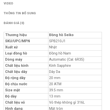
VIDEO
THÔNG TIN BỔ SUNG
ĐÁNH GIÁ (0)
Thương hiệu
Đồng hồ Seiko
SKU/UPC/MPN
SPB210J1
Xuất xứ
Nhật
Loại đồng hồ
Đồng hồ Nam
Dòng máy
Automatic (Cal. 6R35)
Chất liệu kính
Kính Sapphire
Chất liệu dây
Dây Da
Độ rộng dây
20 mm
Độ chịu nước
20 ATM
Size mặt
39.5 mm
Độ dày
13 mm
Chất liệu vỏ
Vỏ thép không gỉ 316L
Hình dạng
Mặt tròn