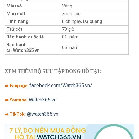
Màu vỏ
Vàng
Màu mặt
Xanh Lục
Tính năng
Lịch ngày, Dạ quang
Trữ cót
70 giờ
Bảo hành quốc tế
01 năm
Bảo hành
05 năm
tại Watch365.vn
XEM THÊM BỘ SƯU TẬP ĐỒNG HỒ TẠI:
facebook.com/Watch365.vn/
➡️ Fanpage:
Watch365.vn
➡️ Youtube:
@watch365.vn
➡️ TikTok: