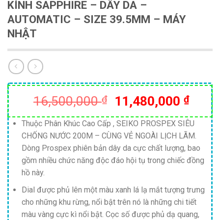
KÍNH SAPPHIRE – DÂY DA –
AUTOMATIC – SIZE 39.5MM – MÁY
NHẬT
Giá
Giá
16,500,000
₫
11,480,000
₫
gốc
hiện
là:
tại
Thuộc Phân Khúc Cao Cấp , SEIKO PROSPEX SIÊU
CHỐNG NƯỚC 200M – CÙNG VẺ NGOÀI LỊCH LÃM.
16,500,000 ₫.
là:
Dòng Prospex phiên bản dây da cực chất lượng, bao
11,48
gồm nhiều chức năng độc đáo hội tụ trong chiếc đồng
hồ này.
Dial được phủ lên một màu xanh lá lạ mắt tượng trưng
cho những khu rừng, nổi bật trên nó là những chi tiết
màu vàng cực kì nổi bật. Cọc số được phủ dạ quang,