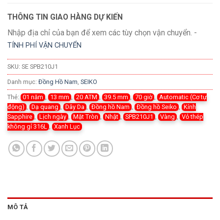
THÔNG TIN GIAO HÀNG DỰ KIẾN
Nhập địa chỉ của bạn để xem các tùy chọn vận chuyển. -
TÍNH PHÍ VẬN CHUYỂN
SKU:
SE SPB210J1
Danh mục:
Đồng Hồ Nam
,
SEIKO
Thẻ:
01 năm
,
13 mm
,
20 ATM
,
39.5 mm
,
70 giờ
,
Automatic (Cơ tự
động)
,
Dạ quang
,
Dây Da
,
Đồng hồ Nam
,
Đồng hồ Seiko
,
Kính
Sapphire
,
Lịch ngày
,
Mặt Tròn
,
Nhật
,
SPB210J1
,
Vàng
,
Vỏ thép
không gỉ 316L
,
Xanh Lục
MÔ TẢ