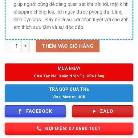
giúp người dùng dễ dàng quan sát khi trời tối, mặt kính
shappire chống loá, lịch ngày được phóng đại bằng
kính Cyclops… Đây sẽ là sự lựa chọn tuyệt vời cho anh
em thích sưu tầm và sự độc đáo.
Số lượng
THÊM VÀO GIỎ HÀNG
MUA NGAY
Giao Tận Nơi Hoặc Nhận Tại Cửa Hàng
TRẢ GÓP QUA THẺ
Visa, Master, JCB
FACEBOOK
ZALO
GỌI ĐIỆN: 07 0880 1001