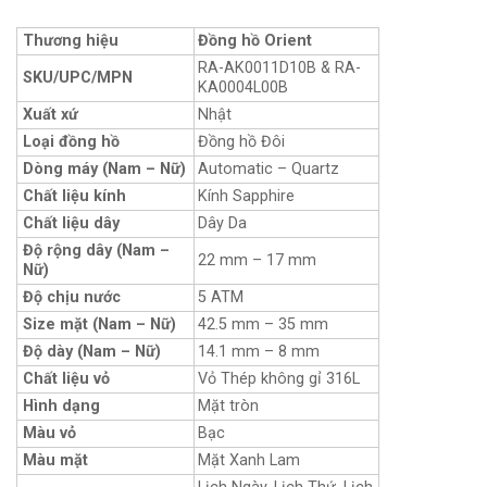
Thương hiệu
Đồng hồ Orient
RA-AK0011D10B & RA-
SKU/UPC/MPN
KA0004L00B
Xuất xứ
Nhật
Loại đồng hồ
Đồng hồ Đôi
Dòng máy (Nam – Nữ)
Automatic – Quartz
Chất liệu kính
Kính Sapphire
Chất liệu dây
Dây Da
Độ rộng dây (Nam –
22 mm – 17 mm
Nữ)
Độ chịu nước
5 ATM
Size mặt (Nam – Nữ)
42.5 mm – 35 mm
Độ dày (Nam – Nữ)
14.1 mm – 8 mm
Chất liệu vỏ
Vỏ Thép không gỉ 316L
Hình dạng
Mặt tròn
Màu vỏ
Bạc
Màu mặt
Mặt Xanh Lam