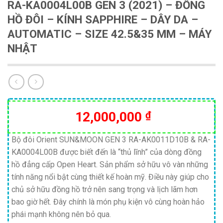
RA-KA0004L00B GEN 3 (2021) – ĐỒNG
HỒ ĐÔI – KÍNH SAPPHIRE – DÂY DA –
AUTOMATIC – SIZE 42.5&35 MM – MÁY
NHẬT
12,000,000
₫
Bộ đôi Orient SUN&MOON GEN 3 RA-AK0011D10B & RA-
KA0004L00B được biết đến là “thủ lĩnh” của dòng đồng
hồ đẳng cấp Open Heart. Sản phẩm sở hữu vô vàn những
tính năng nổi bật cùng thiết kế hoàn mỹ. Điều này giúp cho
chủ sở hữu đồng hồ trở nên sang trọng và lịch lãm hơn
bao giờ hết. Đây chính là món phụ kiện vô cùng hoàn hảo
phái mạnh không nên bỏ qua.