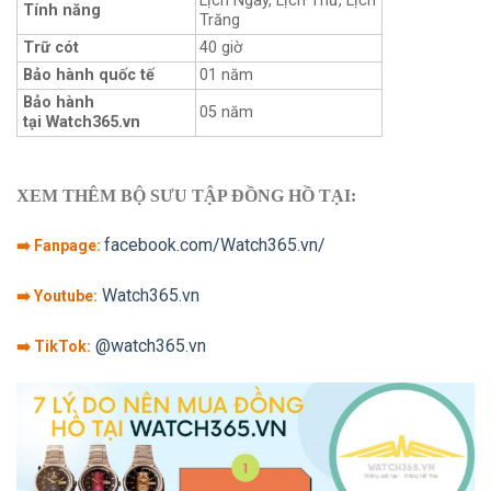
Lịch Ngày, Lịch Thứ, Lịch
Tính năng
Trăng
Trữ cót
40 giờ
Bảo hành quốc tế
01 năm
Bảo hành
05 năm
tại Watch365.vn
XEM THÊM BỘ SƯU TẬP ĐỒNG HỒ TẠI:
facebook.com/Watch365.vn/
➡️ Fanpage:
Watch365.vn
➡️ Youtube:
@watch365.vn
➡️ TikTok: