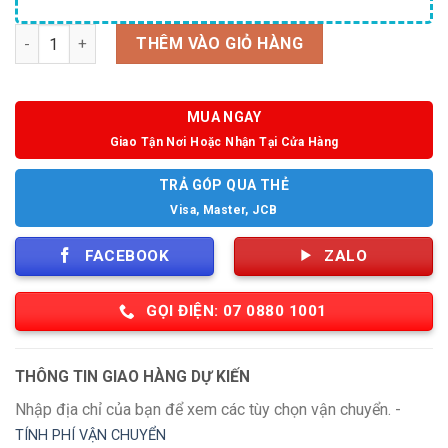
Số lượng
THÊM VÀO GIỎ HÀNG
MUA NGAY
Giao Tận Nơi Hoặc Nhận Tại Cửa Hàng
TRẢ GÓP QUA THẺ
Visa, Master, JCB
FACEBOOK
ZALO
GỌI ĐIỆN: 07 0880 1001
THÔNG TIN GIAO HÀNG DỰ KIẾN
Nhập địa chỉ của bạn để xem các tùy chọn vận chuyển. -
TÍNH PHÍ VẬN CHUYỂN