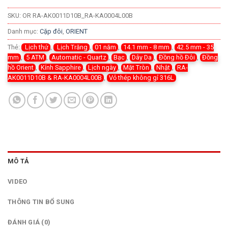
SKU:
OR RA-AK0011D10B_RA-KA0004L00B
Danh mục:
Cặp đôi
,
ORIENT
Thẻ:
Lịch thứ
,
Lịch Trăng
,
01 năm
,
14.1 mm - 8 mm
,
42.5 mm - 35
mm
,
5 ATM
,
Automatic - Quartz
,
Bạc
,
Dây Da
,
Đồng hồ Đôi
,
Đồng
hồ Orient
,
Kính Sapphire
,
Lịch ngày
,
Mặt Tròn
,
Nhật
,
RA-
AK0011D10B & RA-KA0004L00B
,
Vỏ thép không gỉ 316L
MÔ TẢ
VIDEO
THÔNG TIN BỔ SUNG
ĐÁNH GIÁ (0)