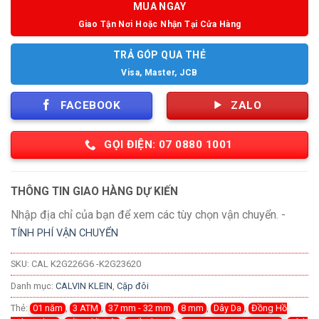
MUA NGAY
Giao Tận Nơi Hoặc Nhận Tại Cửa Hàng
TRẢ GÓP QUA THẺ
Visa, Master, JCB
FACEBOOK
ZALO
GỌI ĐIỆN: 07 0880 1001
THÔNG TIN GIAO HÀNG DỰ KIẾN
Nhập địa chỉ của bạn để xem các tùy chọn vận chuyển. -
TÍNH PHÍ VẬN CHUYỂN
SKU:
CAL K2G226G6 -K2G23620
Danh mục:
CALVIN KLEIN
,
Cặp đôi
Thẻ:
01 năm
,
3 ATM
,
37 mm - 32 mm
,
8 mm
,
Dây Da
,
Đồng Hồ