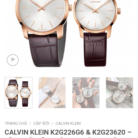
TRANG CHỦ
/
CẶP ĐÔI
/
CALVIN KLEIN
CALVIN KLEIN K2G226G6 & K2G23620 –