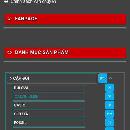
Chính sách vận chuyển
FANPAGE
DANH MỤC SẢN PHẨM
CẶP ĐÔI
(85)
BULOVA
(4)
CALVIN KLEIN
(5)
CASIO
(8)
CITIZEN
(12)
FOSSIL
(1)