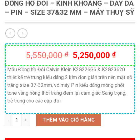
ĐỒNG HỒ ĐÔI – KÍNH KHOÁNG – DÂY DA
– PIN – SIZE 37&32 MM – MÁY THUỴ SỸ
Giá
Giá
5,550,000
₫
5,250,000
₫
gốc
hiện
là:
tại
Mẫu Đồng hồ Đôi Calvin Klein K2G226G6 & K2G23620
thiết kế trẻ trung kiểu dáng 2 kim đơn giản trên nền mặt số
5,550,000 ₫.
là:
trắng size 37-32mm, vỏ máy Pin kiểu dáng mỏng phối
5,250,
tone vàng hồng thời trang đem lại cảm giác Sang trọng,
trẻ trung cho các cặp đôi.
Số lượng
THÊM VÀO GIỎ HÀNG