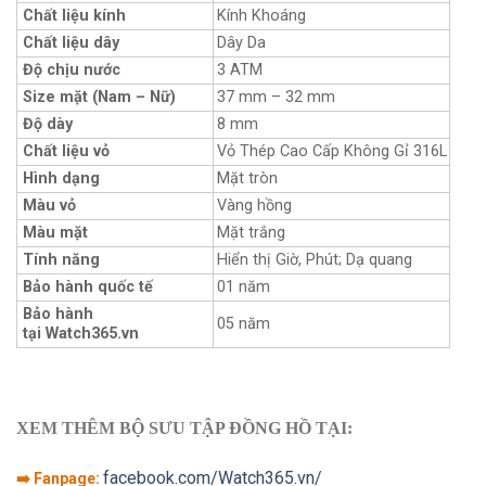
Chất liệu kính
Kính Khoáng
Chất liệu dây
Dây Da
Độ chịu nước
3 ATM
Size mặt (Nam – Nữ)
37 mm – 32 mm
Độ dày
8 mm
Chất liệu vỏ
Vỏ Thép Cao Cấp Không Gỉ 316L
Hình dạng
Mặt tròn
Màu vỏ
Vàng hồng
Màu mặt
Mặt trắng
Tính năng
Hiển thị Giờ, Phút; Dạ quang
Bảo hành quốc tế
01 năm
Bảo hành
05 năm
tại Watch365.vn
XEM THÊM BỘ SƯU TẬP ĐỒNG HỒ TẠI:
facebook.com/Watch365.vn/
➡️ Fanpage: