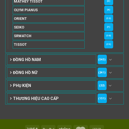
MATHEY TISSOT
(3)
OLYM PIANUS
(4)
ORIENT
(12)
SEIKO
(7)
SRWATCH
(10)
TISSOT
(19)
ĐỒNG HỒ NAM
(545)
ĐỒNG HỒ NỮ
(241)
PHỤ KIỆN
(22)
THƯƠNG HIỆU CAO CẤP
(151)