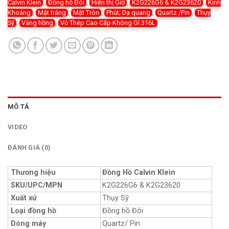
Calvin Klein
,
Đồng hồ Đôi
,
Hiển thị Giờ
,
K2G226G6 & K2G23620
,
Kính
Khoáng
,
Mặt trắng
,
Mặt Tròn
,
Phút; Dạ quang
,
Quartz /Pin
,
Thụy
Sỹ
,
Vàng hồng
,
Vỏ Thép Cao Cấp Không Gỉ 316L
MÔ TẢ
VIDEO
ĐÁNH GIÁ (0)
Thương hiệu
Đồng Hồ Calvin Klein
SKU/UPC/MPN
K2G226G6 & K2G23620
Xuất xứ
Thụy Sỹ
Loại đồng hồ
Đồng hồ Đôi
Dòng máy
Quartz/ Pin