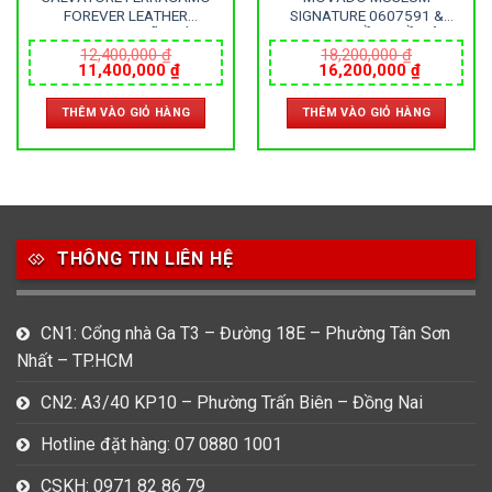
FOREVER LEATHER
SIGNATURE 0607591 &
SFNL00220 – NỮ – KÍNH
0607599 – ĐỒNG HỒ ĐÔI –
SAPPHIRE – DÂY DA – PIN –
KÍNH SAPPHIRE – DÂY DA –
12,400,000
₫
18,200,000
₫
Giá
Giá
Giá
Giá
11,400,000
₫
16,200,000
₫
SIZE 28MM – MÁY ITALIA
PIN – SIZE 40&28 MM – MÁY
gốc
hiện
gốc
hiện
THỤY SỸ
là:
tại
là:
tại
THÊM VÀO GIỎ HÀNG
THÊM VÀO GIỎ HÀNG
12,400,000 ₫.
là:
18,200,000 ₫.
là:
0 ₫.
11,400,000 ₫.
16,200,0
THÔNG TIN LIÊN HỆ
CN1: Cổng nhà Ga T3 – Đường 18E – Phường Tân Sơn
Nhất – TP.HCM
CN2: A3/40 KP10 – Phường Trấn Biên – Đồng Nai
Hotline đặt hàng: 07 0880 1001
CSKH: 0971 82 86 79