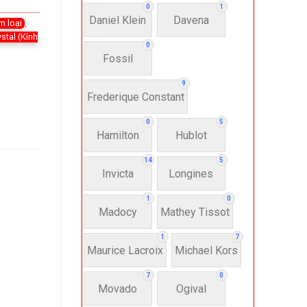
0
1
Daniel Klein
Davena
m loại
,
ystal (Kính
0
Fossil
9
Frederique Constant
0
5
Hamilton
Hublot
14
5
Invicta
Longines
1
0
Madocy
Mathey Tissot
1
7
Maurice Lacroix
Michael Kors
7
0
Movado
Ogival