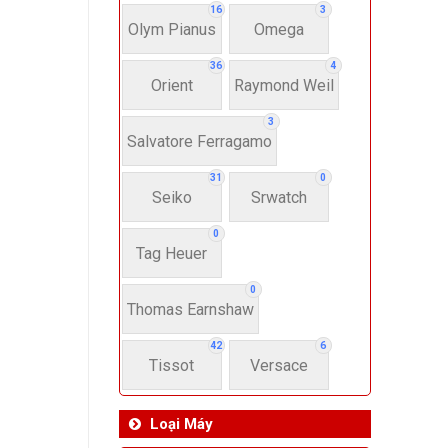
16
3
Olym Pianus
Omega
36
4
Orient
Raymond Weil
3
Salvatore Ferragamo
31
0
Seiko
Srwatch
0
Tag Heuer
0
Thomas Earnshaw
42
6
Tissot
Versace
Loại Máy