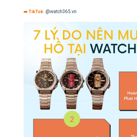
@watch365.vn
➡️ TikTok: