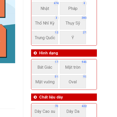
474
0
Nhật
Pháp
3
383
Thổ Nhĩ Kỳ
Thụy Sỹ
12
27
Trung Quốc
Ý
Hình dạng
17
945
Bát Giác
Mặt tròn
51
15
Mặt vuông
Oval
Chất liệu dây
73
422
Dây Cao su
Dây Da