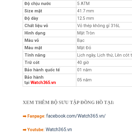
Độ chịu nước
5 ATM
Size mặt
41.7 mm
Độ dày
12.5 mm
Chất liệu vỏ
Vỏ thép không gỉ 316L
Hình dạng
Mặt Tròn
Màu vỏ
Bạc
Màu mặt
Mặt Đỏ
Tính năng
Lịch ngày, Lịch thứ, Lên cót 
Trữ cót
40 giờ
Bảo hành quốc tế
01 năm
Bảo hành
05 năm
tại
Watch365.vn
XEM THÊM BỘ SƯU TẬP ĐỒNG HỒ TẠI:
facebook.com/Watch365.vn/
➡️ Fanpage:
Watch365.vn
➡️ Youtube: