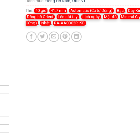
Danh mục:
Đồng Hồ Nam
,
ORIENT
Thẻ:
40 giờ
,
41.7 mm
,
Automatic (Cơ tự động)
,
Bạc
,
Dây Ki
Đồng hồ Orient
,
Lên cót tay.
,
Lịch ngày
,
Mặt đỏ
,
Mineral Cr
Cứng)
,
Nhật
,
RA-AA0B02R19B