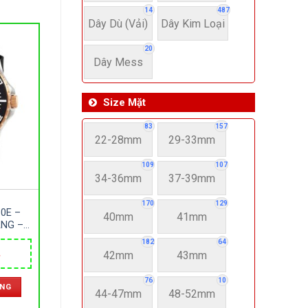
14
487
Dây Dù (Vải)
Dây Kim Loại
20
Dây Mess
Size Mặt
83
157
22-28mm
29-33mm
109
107
34-36mm
37-39mm
170
129
10E –
40mm
41mm
ÁNG –
TIC –
182
64
 NHẬT
42mm
43mm
Giá
hiện
tại
76
10
ÀNG
.
là:
44-47mm
48-52mm
5,300,000 ₫.