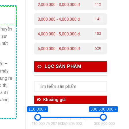
2,000,000 - 3,000,000 đ
112
Giá
3,000,000 - 4,000,000 đ
141
hiện
tại
 huyền
4,000,000 - 5,000,000 đ
153
a sự
.
là:
 hút
4,900,000 ₫.
5,000,000 - 8,000,000 đ
520
ển –
LỌC SẢN PHẨM
ỗ máy
tung ra
 thị
ã đi
 vàng
Khoảng giá
110 000 ₫
300 500 000 ₫
110 000
75 207 500
150 305 000
300 500 000