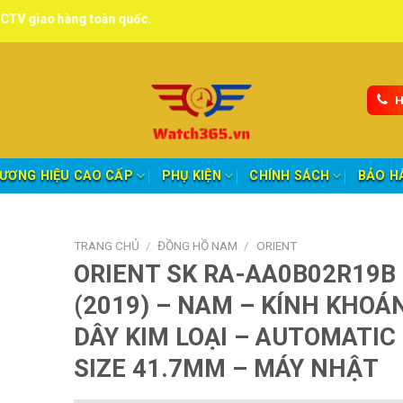
àng toàn quốc.
H
ƯƠNG HIỆU CAO CẤP
PHỤ KIỆN
CHÍNH SÁCH
BẢO H
TRANG CHỦ
/
ĐỒNG HỒ NAM
/
ORIENT
ORIENT SK RA-AA0B02R19B
(2019) – NAM – KÍNH KHOÁ
DÂY KIM LOẠI – AUTOMATIC
SIZE 41.7MM – MÁY NHẬT