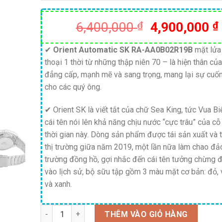
Giá
6,400,000
₫
4,900,000
₫
gốc
là:
✔
Orient Automatic SK RA-AA0B02R19B
mặt lửa
thoại 1 thời từ những thập niên 70 – là hiện thân củ
6,400,000 ₫
đẳng cấp, mạnh mẽ và sang trọng, mang lại sự cuốn
cho các quý ông.
✔ Orient SK là viết tắt của chữ Sea King, tức Vua Bi
cái tên nói lên khả năng chịu nước “cực trâu” của c
thời gian này. Dòng sản phẩm được tái sản xuất và 
thị trường giữa năm 2019, một lần nữa làm chao đảo
trường đồng hồ, gợi nhắc đến cái tên tưởng chừng đ
vào lịch sử, bộ sữu tập gồm 3 màu mặt cơ bản: đỏ,
và xanh.
Số lượng
THÊM VÀO GIỎ HÀNG