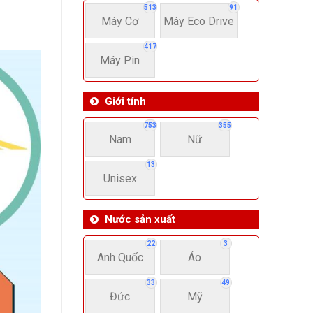
513
91
Máy Cơ
Máy Eco Drive
417
Máy Pin
Giới tính
753
355
Nam
Nữ
13
Unisex
Nước sản xuất
22
3
Anh Quốc
Áo
33
49
Đức
Mỹ