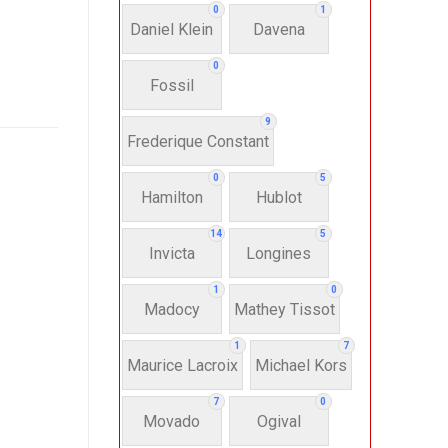
0
1
Daniel Klein
Davena
0
Fossil
9
Frederique Constant
0
5
Hamilton
Hublot
14
5
Invicta
Longines
1
0
Madocy
Mathey Tissot
1
7
Maurice Lacroix
Michael Kors
7
0
Movado
Ogival