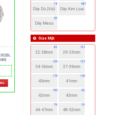
14
487
Dây Dù (Vải)
Dây Kim Loại
20
Dây Mess
Size Mặt
83
157
22-28mm
29-33mm
4302BL
HIRE –
109
107
ZE 34MM
34-36mm
37-39mm
Giá
hiện
170
129
tại
40mm
41mm
ÀNG
.
là:
2,550,000 ₫.
182
64
42mm
43mm
76
10
44-47mm
48-52mm