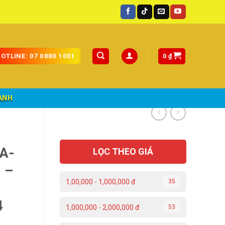
.
0
₫
OTLINE: 07 0880 1001
ÀNH
A-
LỌC THEO GIÁ
 –
1,00,000 - 1,000,000 đ
35
4
1,000,000 - 2,000,000 đ
53