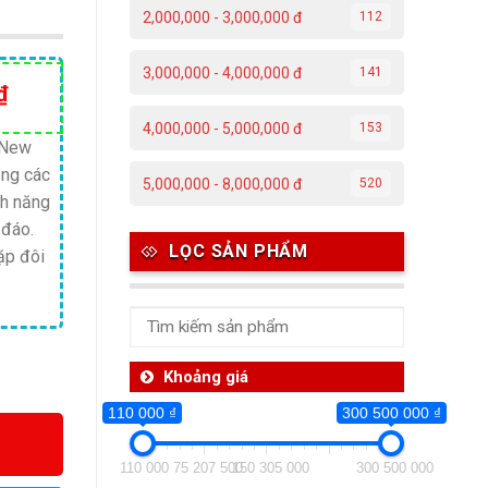
2,000,000 - 3,000,000 đ
112
3,000,000 - 4,000,000 đ
141
Giá
₫
hiện
4,000,000 - 5,000,000 đ
153
tại
 New
òng các
₫.
là:
5,000,000 - 8,000,000 đ
520
nh năng
13,400,000 ₫.
 đáo.
LỌC SẢN PHẨM
ặp đôi
Khoảng giá
110 000 ₫
300 500 000 ₫
110 000
75 207 500
150 305 000
300 500 000