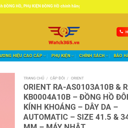
HỤ KIỆN ĐỒNG HỒ chính hãng, tuyển đại lý, CTV giao hàng toàn quốc
H
ƯƠNG HIỆU CAO CẤP
PHỤ KIỆN
CHÍNH SÁCH
BẢO H
TRANG CHỦ
/
CẶP ĐÔI
/
ORIENT
ORIENT RA-AS0103A10B & R
KB0004A10B – ĐỒNG HỒ ĐÔI
KÍNH KHOÁNG – DÂY DA –
AUTOMATIC – SIZE 41.5 & 3
MM – MÁY NHẬT