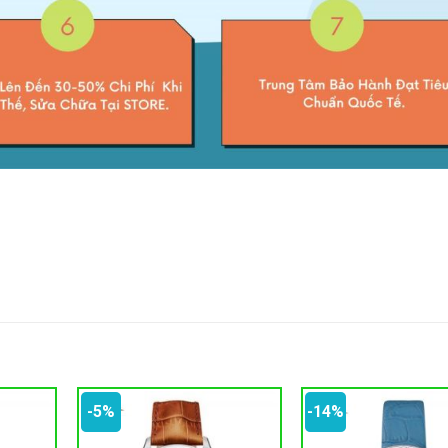
-5%
-14%