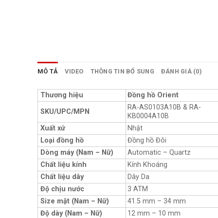
MÔ TẢ
VIDEO
THÔNG TIN BỔ SUNG
ĐÁNH GIÁ (0)
Thương hiệu
Đồng hồ Orient
RA-AS0103A10B & RA-
SKU/UPC/MPN
KB0004A10B
Xuất xứ
Nhật
Loại đồng hồ
Đồng hồ Đôi
Dòng máy (Nam – Nữ)
Automatic – Quartz
Chất liệu kính
Kính Khoáng
Chất liệu dây
Dây Da
Độ chịu nước
3 ATM
Size mặt (Nam – Nữ)
41.5 mm – 34 mm
Độ dày (Nam – Nữ)
12 mm – 10 mm