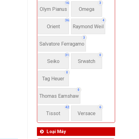
16
3
Olym Pianus
Omega
36
4
Orient
Raymond Weil
3
Salvatore Ferragamo
31
0
Seiko
Srwatch
0
Tag Heuer
0
Thomas Earnshaw
42
6
Tissot
Versace
Loại Máy