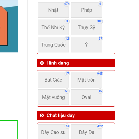
474
0
Nhật
Pháp
3
383
Thổ Nhĩ Kỳ
Thụy Sỹ
12
27
Trung Quốc
Ý
Hình dạng
17
945
Bát Giác
Mặt tròn
51
15
Mặt vuông
Oval
Chất liệu dây
73
422
Dây Cao su
Dây Da