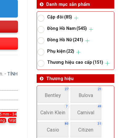
Danh mục sản phẩm
Cặp đôi
(85)
Đồng Hồ Nam
(545)
Đồng Hồ Nữ
(241)
Phụ kiện
(22)
Thương hiệu cao cấp
(151)
n. -
TÍNH
Thương hiệu
27
21
Bentley
Bulova
7
49
Calvin Klein
Carnival
5 mm - 34
áng
,
Mặt
80
31
Casio
Citizen