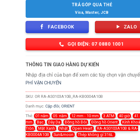
TRẢ GÓP QUA THẺ
Visa, Master, JCB
FACEBOOK
ZALO
GỌI ĐIỆN: 07 0880 1001
THÔNG TIN GIAO HÀNG DỰ KIẾN
Nhập địa chỉ của bạn để xem các tùy chọn vận chuyể
PHÍ VẬN CHUYỂN
SKU:
OR RA-AS0103A10B_RA-KB0004A10B
Danh mục:
Cặp đôi
,
ORIENT
Thẻ:
01 năm
,
05 năm
,
12 mm - 10 mm
,
3 ATM
,
40 giờ
,
41.
mm
,
Bạc
,
Dây Da
,
Đồng hồ Đôi
,
Đồng hồ Orient
,
Kính Kho
Tròn
,
Mặt Xanh
,
Nhật
,
Open Heart
,
RA-AS0103A10B & RA-
KB0004A10B
,
Sun&moon
,
Thép không gỉ 316L