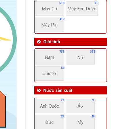
513
91
Máy Cơ
Máy Eco Drive
417
Máy Pin
Giới tính
753
355
Nam
Nữ
13
Unisex
Nước sản xuất
22
3
Anh Quốc
Áo
33
49
Đức
Mỹ