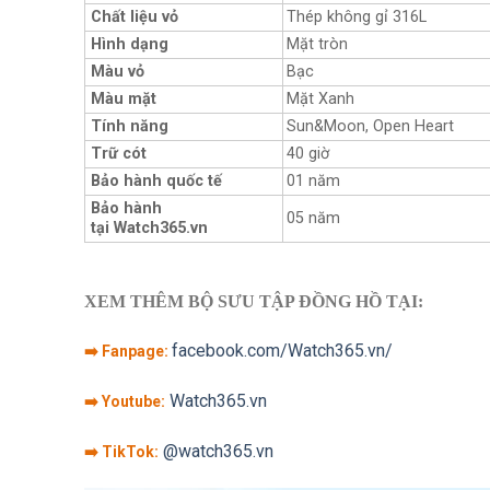
Chất liệu vỏ
Thép không gỉ 316L
Hình dạng
Mặt tròn
Màu vỏ
Bạc
Màu mặt
Mặt Xanh
Tính năng
Sun&Moon, Open Heart
Trữ cót
40 giờ
Bảo hành quốc tế
01 năm
Bảo hành
05 năm
tại Watch365.vn
XEM THÊM BỘ SƯU TẬP ĐỒNG HỒ TẠI:
facebook.com/Watch365.vn/
➡️ Fanpage:
Watch365.vn
➡️ Youtube:
@watch365.vn
➡️ TikTok: