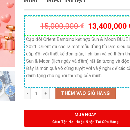
Giá
15,000,000
₫
13,400,000
gốc
là:
Cặp đôi Orient Bambino kết hợp Sun & Moon BLUE
2021. Orient đã cho ra mắt mẫu đồng hồ làm siêu l
15,000,000 
cặp đôi với thiết kế đơn giản, lịch lãm và có thêm tí
Sun & Moon (lịch ngày và đêm) rất ấn tượng và độc
Đây là món quà vô cùng tuyệt vời và ý nghĩ để các c
dành tặng cho người thương của mình.
Số lượng
THÊM VÀO GIỎ HÀNG
MUA NGAY
Giao Tận Nơi Hoặc Nhận Tại Cửa Hàng