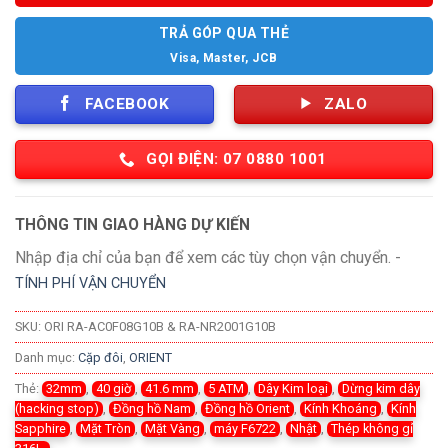
TRẢ GÓP QUA THẺ
Visa, Master, JCB
FACEBOOK
ZALO
GỌI ĐIỆN: 07 0880 1001
THÔNG TIN GIAO HÀNG DỰ KIẾN
Nhập địa chỉ của bạn để xem các tùy chọn vận chuyển. -
TÍNH PHÍ VẬN CHUYỂN
SKU:
ORI RA-AC0F08G10B & RA-NR2001G10B
Danh mục:
Cặp đôi
,
ORIENT
Thẻ:
32mm
,
40 giờ
,
41.6 mm
,
5 ATM
,
Dây Kim loại
,
Dừng kim dây
(hacking stop)
,
Đồng hồ Nam
,
Đồng hồ Orient
,
Kính Khoáng
,
Kính
Sapphire
,
Mặt Tròn
,
Mặt Vàng
,
máy F6722
,
Nhật
,
Thép không gỉ