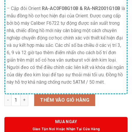
– Cặp đôi Orient
RA-AC0F08G10B & RA-NR2001G10B
là
mẫu đồng hồ cơ học hiện đại của Orient. Được cung cấp
bởi bộ máy Caliber F6722 tự động được sản xuất trong
nhà, chiếc đồng hồ mới này cân bằng một cách chuyên
nghiệp chuyển động cơ học chính xác với thiết kế hiện đại
và sự kết hợp màu sắc. Các chỉ số ba chiều ở các vị trí 3,
6, 9 và 12 giờ tạo thêm điểm nhấn cho cách bố trí đơn
giản trên mặt số có hoa văn sunburst với ánh kim loại.
Người đeo có thể điều chỉnh các liên kết và khóa dài ngắn
của dây đeo kim loại để tạo sự thoải mái tối ưu. Đồng hồ
này hỗ trợ khả năng chống nước 5ATM / 50 mét.
Số lượng
THÊM VÀO GIỎ HÀNG
MUA NGAY
Giao Tận Nơi Hoặc Nhận Tại Cửa Hàng