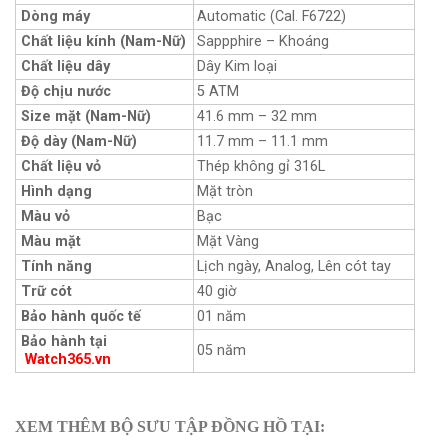
Dòng máy
Automatic (Cal. F6722)
Chất liệu kính (Nam-Nữ)
Sappphire – Khoáng
Chất liệu dây
Dây Kim loại
Độ chịu nước
5 ATM
Size mặt (Nam-Nữ)
41.6 mm – 32 mm
Độ dày (Nam-Nữ)
11.7 mm – 11.1 mm
Chất liệu vỏ
Thép không gỉ 316L
Hình dạng
Mặt tròn
Màu vỏ
Bạc
Màu mặt
Mặt Vàng
Tính năng
Lịch ngày, Analog, Lên cót tay
Trữ cót
40 giờ
Bảo hành quốc tế
01 năm
Bảo hành tại
05 năm
Watch365.vn
XEM THÊM BỘ SƯU TẬP ĐỒNG HỒ TẠI: