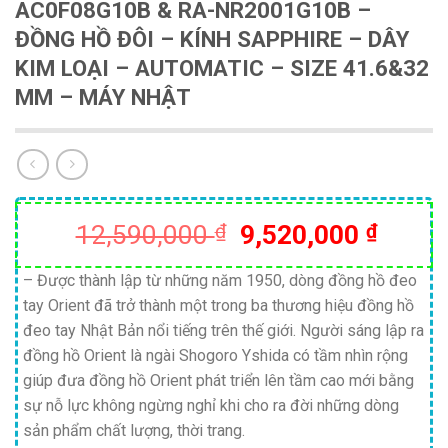
AC0F08G10B & RA-NR2001G10B –
ĐỒNG HỒ ĐÔI – KÍNH SAPPHIRE – DÂY
KIM LOẠI – AUTOMATIC – SIZE 41.6&32
MM – MÁY NHẬT
Giá
Giá
12,590,000
₫
9,520,000
₫
gốc
hiện
là:
tại
– Được thành lập từ những năm 1950, dòng đồng hồ đeo
tay Orient đã trở thành một trong ba thương hiệu đồng hồ
12,590,000 ₫.
là:
đeo tay Nhật Bản nổi tiếng trên thế giới. Người sáng lập ra
9,520
đồng hồ Orient là ngài Shogoro Yshida có tầm nhìn rộng
giúp đưa đồng hồ Orient phát triển lên tầm cao mới bằng
sự nỗ lực không ngừng nghỉ khi cho ra đời những dòng
sản phẩm chất lượng, thời trang.