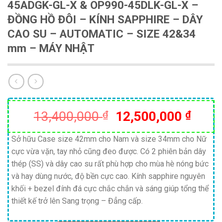
45ADGK-GL-X & OP990-45DLK-GL-X –
ĐỒNG HỒ ĐÔI – KÍNH SAPPHIRE – DÂY
CAO SU – AUTOMATIC – SIZE 42&34
mm – MÁY NHẬT
Giá
Giá
13,400,000
₫
12,500,000
₫
gốc
hiện
là:
tại
Sở hữu Case size 42mm cho Nam và size 34mm cho Nữ
cực vừa vặn, tay nhỏ cũng đeo được. Có 2 phiên bản dây
13,400,000 ₫.
là:
thép (SS) và dây cao su rất phù hợp cho mùa hè nóng bức
12,50
và hay dùng nước, độ bền cực cao. Kính sapphire nguyên
khối + bezel đính đá cực chắc chắn và sáng giúp tổng thể
thiết kế trở lên Sang trọng – Đẳng cấp.