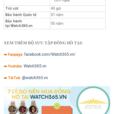
– Lịch ngày
Trữ cót
40 giờ
Bảo hành Quốc tế
01 năm
Bảo hành
05 năm
tại Watch365.vn
XEM THÊM BỘ SƯU TẬP ĐỒNG HỒ TẠI:
facebook.com/Watch365.vn/
➡️ Fanpage:
Watch365.vn
➡️ Youtube:
@watch365.vn
➡️ TikTok: