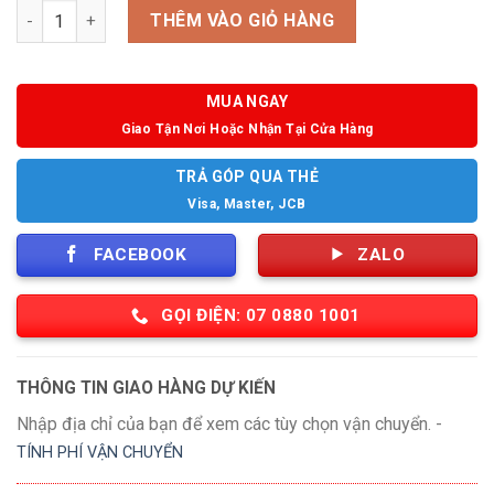
Số lượng
THÊM VÀO GIỎ HÀNG
MUA NGAY
Giao Tận Nơi Hoặc Nhận Tại Cửa Hàng
TRẢ GÓP QUA THẺ
Visa, Master, JCB
FACEBOOK
ZALO
GỌI ĐIỆN: 07 0880 1001
THÔNG TIN GIAO HÀNG DỰ KIẾN
Nhập địa chỉ của bạn để xem các tùy chọn vận chuyển. -
TÍNH PHÍ VẬN CHUYỂN