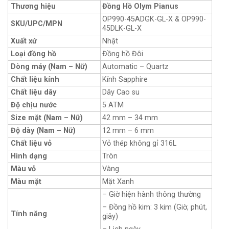
Thương hiệu
Đồng Hồ Olym Pianus
OP990-45ADGK-GL-X & OP990-
SKU/UPC/MPN
45DLK-GL-X
Xuất xứ
Nhật
Loại đồng hồ
Đồng hồ Đôi
Dòng máy (Nam – Nữ)
Automatic – Quartz
Chất liệu kính
Kính Sapphire
Chất liệu dây
Dây Cao su
Độ chịu nước
5 ATM
Size mặt (Nam – Nữ)
42 mm – 34 mm
Độ dày (Nam – Nữ)
12 mm – 6 mm
Chất liệu vỏ
Vỏ thép không gỉ 316L
Hình dạng
Tròn
Màu vỏ
Vàng
Màu mặt
Mặt Xanh
– Giờ hiện hành thông thường
– Đồng hồ kim: 3 kim (Giờ, phút,
Tính năng
giây)