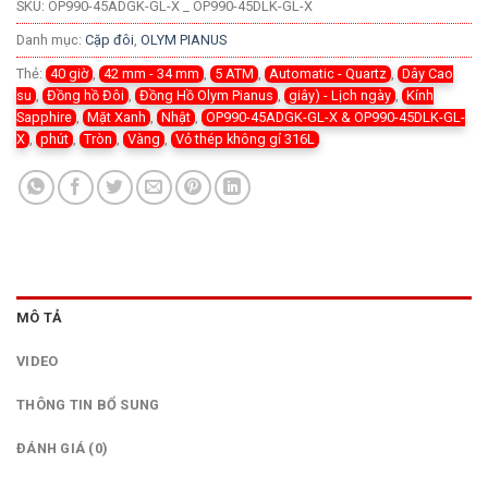
SKU:
OP990-45ADGK-GL-X _ OP990-45DLK-GL-X
Danh mục:
Cặp đôi
,
OLYM PIANUS
Thẻ:
40 giờ
,
42 mm - 34 mm
,
5 ATM
,
Automatic - Quartz
,
Dây Cao
su
,
Đồng hồ Đôi
,
Đồng Hồ Olym Pianus
,
giây) - Lịch ngày
,
Kính
Sapphire
,
Mặt Xanh
,
Nhật
,
OP990-45ADGK-GL-X & OP990-45DLK-GL-
X
,
phút
,
Tròn
,
Vàng
,
Vỏ thép không gỉ 316L
MÔ TẢ
VIDEO
THÔNG TIN BỔ SUNG
ĐÁNH GIÁ (0)